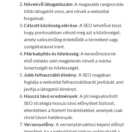
Növekvő látogatószám
: A magasabb rangsorolás
több látogatót vonz, ami növeli a weboldal
forgalmát.
Célzott közönség elérése
: A SEO lehetővé teszi,
hogy pontosabban célozd meg azt a közönséget,
amely valószínűleg érdeklődik a terméked vagy
szolgáltatásod iránt.
Márkaépítés és hitelesség
: A keresőmotorok
első oldalán való megjelenés növeli a márka
ismertségét és hitelességét.
Jobb felhasználói élmény
: A SEO magában
foglalja a weboldal felhasználóbarát javítását, ami
javítja a látogatói élményt.
Hosszú távú eredmények
: A jól megvalósított
SEO stratégia hosszú távú előnyöket biztosít,
ellentétben a fizetett hirdetésekkel, amelyek csak
rövid távon hatékonyak.
Versenyelőny
: A versenytársakhoz képest előnyt
jelenthet, ha a weboldalad jobban optimalizált a