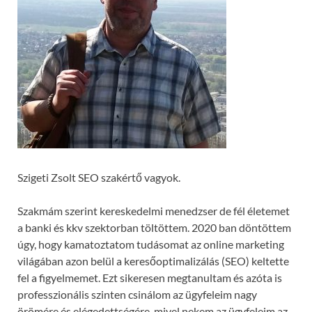
Szigeti Zsolt SEO szakértő vagyok.
Szakmám szerint kereskedelmi menedzser de fél életemet
a banki és kkv szektorban töltöttem. 2020 ban döntöttem
úgy, hogy kamatoztatom tudásomat az online marketing
világában azon belül a keresőoptimalizálás (SEO) keltette
fel a figyelmemet. Ezt sikeresen megtanultam és azóta is
professzionális szinten csinálom az ügyfeleim nagy
örömére és elégedettségére, mivel nekem az ügyfeleim az