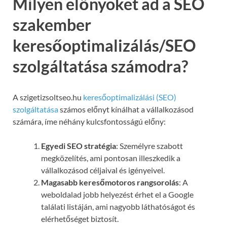
Milyen előnyöket ad a SEO
szakember
keresőoptimalizálás/SEO
szolgáltatása számodra?
A szigetizsoltseo.hu
keresőoptimalizálási (SEO)
szolgáltatása
számos előnyt kínálhat a vállalkozásod
számára, íme néhány kulcsfontosságú előny:
Egyedi SEO stratégia
: Személyre szabott
megközelítés, ami pontosan illeszkedik a
vállalkozásod céljaival és igényeivel.
Magasabb keresőmotoros rangsorolás
: A
weboldalad jobb helyezést érhet el a Google
találati listáján, ami nagyobb láthatóságot és
elérhetőséget biztosít.