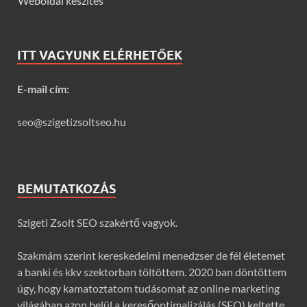
Weboldal készítés
ITT VAGYUNK ELÉRHETŐEK
E-mail cím:
seo@szigetizsoltseo.hu
BEMUTATKOZÁS
Szigeti Zsolt SEO szakértő vagyok.
Szakmám szerint kereskedelmi menedzser de fél életemet
a banki és kkv szektorban töltöttem. 2020 ban döntöttem
úgy, hogy kamatoztatom tudásomat az online marketing
világában azon belül a keresőoptimalizálás (SEO) keltette