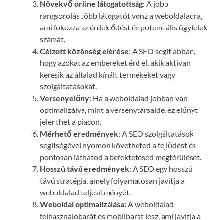
Növekvő online látogatottság
: A jobb
rangsorolás több látogatót vonz a weboldaladra,
ami fokozza az érdeklődést és potenciális ügyfelek
számát.
Célzott közönség elérése
: A SEO segít abban,
hogy azokat az embereket érd el, akik aktívan
keresik az általad kínált termékeket vagy
szolgáltatásokat.
Versenyelőny
: Ha a weboldalad jobban van
optimalizálva, mint a versenytársaidé, ez előnyt
jelenthet a piacon.
Mérhető eredmények
: A SEO szolgáltatások
segítségével nyomon követheted a fejlődést és
pontosan láthatod a befektetésed megtérülését.
Hosszú távú eredmények
: A SEO egy hosszú
távú stratégia, amely folyamatosan javítja a
weboldalad teljesítményét.
Weboldal optimalizálása
: A weboldalad
felhasználóbarát és mobilbarát lesz, ami javítja a