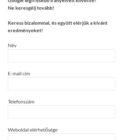
Google legfrissebb irányelveit követve?
Ne keresgélj tovább!
Keress bizalommal, és együtt elérjük a kívánt
eredményeket!
Név
E-mail cím
Telefonszám
Weboldal elérhetősége