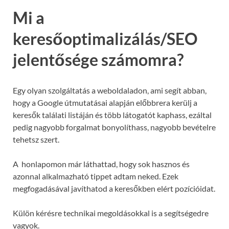
Mi a
keresőoptimalizálás/SEO
jelentősége számomra?
Egy olyan szolgáltatás a weboldaladon, ami segít abban,
hogy a Google útmutatásai alapján előbbrera kerülj a
keresők találati listáján és több látogatót kaphass, ezáltal
pedig nagyobb forgalmat bonyolíthass, nagyobb bevételre
tehetsz szert.
A honlapomon már láthattad, hogy sok hasznos és
azonnal alkalmazható tippet adtam neked. Ezek
megfogadásával javíthatod a keresőkben elért pozícióidat.
Külön kérésre technikai megoldásokkal is a segítségedre
vagyok.