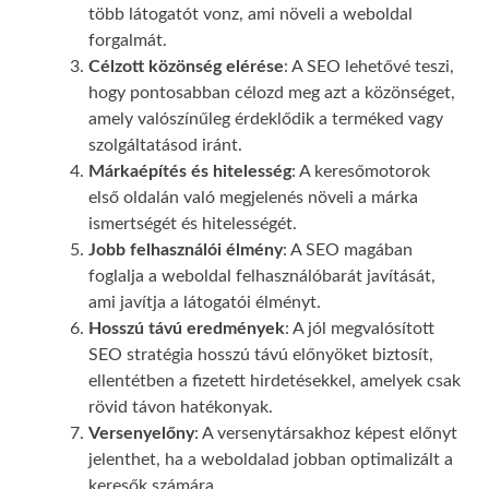
több látogatót vonz, ami növeli a weboldal
forgalmát.
Célzott közönség elérése
: A SEO lehetővé teszi,
hogy pontosabban célozd meg azt a közönséget,
amely valószínűleg érdeklődik a terméked vagy
szolgáltatásod iránt.
Márkaépítés és hitelesség
: A keresőmotorok
első oldalán való megjelenés növeli a márka
ismertségét és hitelességét.
Jobb felhasználói élmény
: A SEO magában
foglalja a weboldal felhasználóbarát javítását,
ami javítja a látogatói élményt.
Hosszú távú eredmények
: A jól megvalósított
SEO stratégia hosszú távú előnyöket biztosít,
ellentétben a fizetett hirdetésekkel, amelyek csak
rövid távon hatékonyak.
Versenyelőny
: A versenytársakhoz képest előnyt
jelenthet, ha a weboldalad jobban optimalizált a
keresők számára.