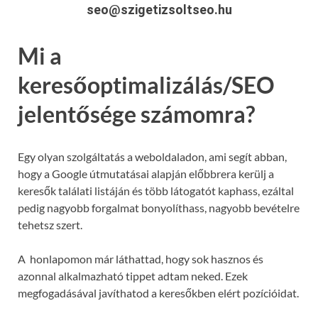
seo@szigetizsoltseo.hu
Mi a
keresőoptimalizálás/SEO
jelentősége számomra?
Egy olyan szolgáltatás a weboldaladon, ami segít abban,
hogy a Google útmutatásai alapján előbbrera kerülj a
keresők találati listáján és több látogatót kaphass, ezáltal
pedig nagyobb forgalmat bonyolíthass, nagyobb bevételre
tehetsz szert.
A honlapomon már láthattad, hogy sok hasznos és
azonnal alkalmazható tippet adtam neked. Ezek
megfogadásával javíthatod a keresőkben elért pozícióidat.