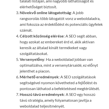
találati listáján, ami nagyobb láthatóságot és
elérhetőséget biztosít.
Növekvő online látogatottság
: A jobb
rangsorolás több látogatót vonz a weboldaladra,
ami fokozza az érdeklődést és potenciális ügyfelek
számát.
Célzott közönség elérése
: A SEO segít abban,
hogy azokat az embereket érd el, akik aktívan
keresik az általad kínált termékeket vagy
szolgáltatásokat.
Versenyelőny
: Ha a weboldalad jobban van
optimalizálva, mint a versenytársaidé, ez előnyt
jelenthet a piacon.
Mérhető eredmények
: A SEO szolgáltatások
segítségével nyomon követheted a fejlődést és
pontosan láthatod a befektetésed megtérülését.
Hosszú távú eredmények
: A SEO egy hosszú
távú stratégia, amely folyamatosan javítja a
weboldalad teljesítményét.