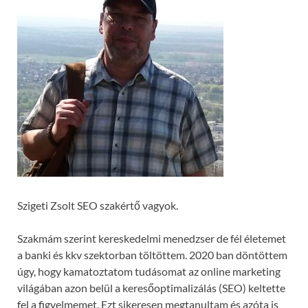
Szigeti Zsolt SEO szakértő vagyok.
Szakmám szerint kereskedelmi menedzser de fél életemet
a banki és kkv szektorban töltöttem. 2020 ban döntöttem
úgy, hogy kamatoztatom tudásomat az online marketing
világában azon belül a keresőoptimalizálás (SEO) keltette
fel a figyelmemet. Ezt sikeresen megtanultam és azóta is