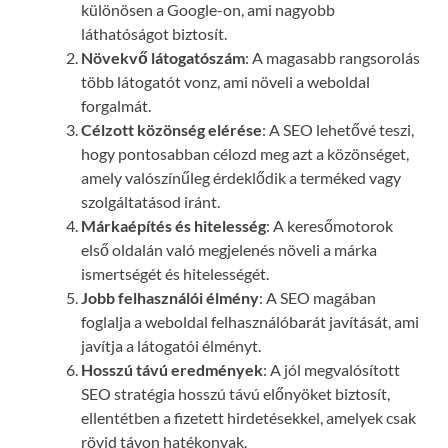
különösen a Google-on, ami nagyobb
láthatóságot biztosít.
Növekvő látogatószám
: A magasabb rangsorolás
több látogatót vonz, ami növeli a weboldal
forgalmát.
Célzott közönség elérése
: A SEO lehetővé teszi,
hogy pontosabban célozd meg azt a közönséget,
amely valószínűleg érdeklődik a terméked vagy
szolgáltatásod iránt.
Márkaépítés és hitelesség
: A keresőmotorok
első oldalán való megjelenés növeli a márka
ismertségét és hitelességét.
Jobb felhasználói élmény
: A SEO magában
foglalja a weboldal felhasználóbarát javítását, ami
javítja a látogatói élményt.
Hosszú távú eredmények
: A jól megvalósított
SEO stratégia hosszú távú előnyöket biztosít,
ellentétben a fizetett hirdetésekkel, amelyek csak
rövid távon hatékonyak.