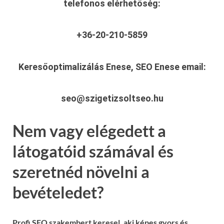
telefonos elérhetőség:
+36-20-210-5859
Keresőoptimalizálás Enese, SEO Enese
email:
seo@szigetizsoltseo.hu
Nem vagy elégedett a
látogatóid számával és
szeretnéd növelni a
bevételedet?
Profi SEO szakembert keresel, aki képes gyors és