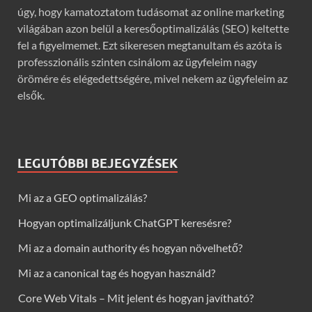
úgy, hogy kamatoztatom tudásomat az online marketing
világában azon belül a keresőoptimalizálás (SEO) keltette
fel a figyelmemet. Ezt sikeresen megtanultam és azóta is
professzionális szinten csinálom az ügyfeleim nagy
örömére és elégedettségére, mivel nekem az ügyfeleim az
elsők.
LEGUTÓBBI BEJEGYZÉSEK
Mi az a GEO optimalizálás?
Hogyan optimalizáljunk ChatGPT keresésre?
Mi az a domain authority és hogyan növelhető?
Mi az a canonical tag és hogyan használd?
Core Web Vitals – Mit jelent és hogyan javítható?