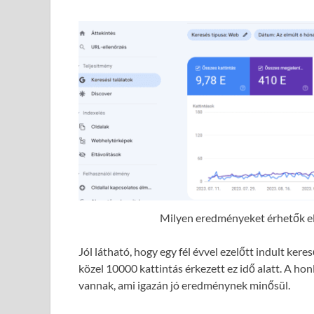
Milyen eredményeket érhetők el 
Jól látható, hogy egy fél évvel ezelőtt indult ke
közel 10000 kattintás érkezett ez idő alatt. A hon
vannak, ami igazán jó eredménynek minősül.