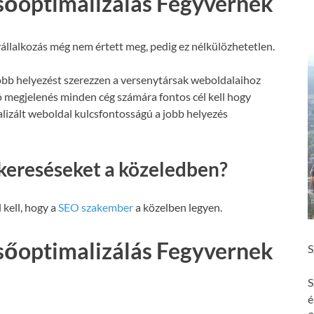
sőoptimalizálás Fegyvernek
állalkozás még nem értett meg, pedig ez nélkülözhetetlen.
obb helyezést szerezzen a versenytársak weboldalaihoz
ó megjelenés minden cég számára fontos cél kell hogy
malizált weboldal kulcsfontosságú a jobb helyezés
kereséseket a közeledben?
 kell, hogy a
SEO szakember
a közelben legyen.
sőoptimalizálás Fegyvernek
S
S
é