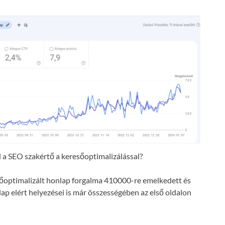
a SEO szakértő a keresőoptimalizálással?
resőoptimalizált honlap forgalma 410000-re emelkedett és
lap elért helyezései is már összességében az első oldalon