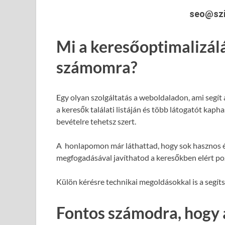
seo@szi
Mi a keresőoptimalizál
számomra?
Egy olyan szolgáltatás a weboldaladon, ami segít
a keresők találati listáján és több látogatót kap
bevételre tehetsz szert.
A honlapomon már láthattad, hogy sok hasznos é
megfogadásával javíthatod a keresőkben elért poz
Külön kérésre technikai megoldásokkal is a segít
Fontos számodra, hogy 