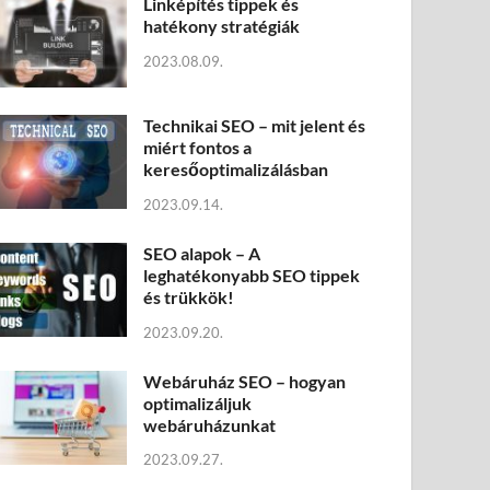
Linképítés tippek és
hatékony stratégiák
2023.08.09.
Technikai SEO – mit jelent és
miért fontos a
keresőoptimalizálásban
2023.09.14.
SEO alapok – A
leghatékonyabb SEO tippek
és trükkök!
2023.09.20.
Webáruház SEO – hogyan
optimalizáljuk
webáruházunkat
2023.09.27.