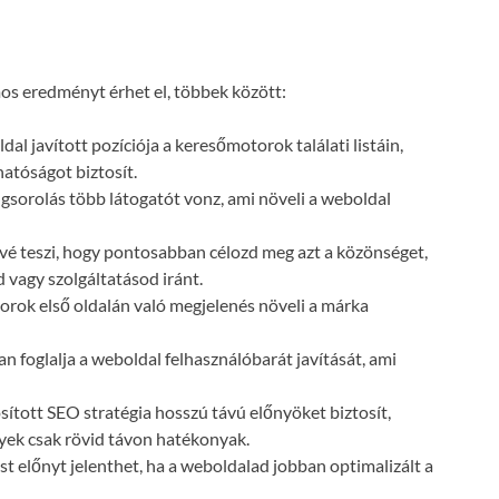
s eredményt érhet el, többek között:
dal javított pozíciója a keresőmotorok találati listáin,
atóságot biztosít.
gsorolás több látogatót vonz, ami növeli a weboldal
vé teszi, hogy pontosabban célozd meg azt a közönséget,
 vagy szolgáltatásod iránt.
orok első oldalán való megjelenés növeli a márka
n foglalja a weboldal felhasználóbarát javítását, ami
ósított SEO stratégia hosszú távú előnyöket biztosít,
lyek csak rövid távon hatékonyak.
t előnyt jelenthet, ha a weboldalad jobban optimalizált a