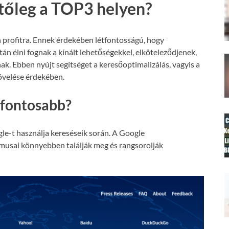
etőleg a TOP3 helyen?
 profitra. Ennek érdekében létfontosságú, hogy
án élni fognak a kínált lehetőségekkel, elköteleződjenek,
nak. Ebben nyújt segítséget a keresőoptimalizálás, vagyis a
növelése érdekében.
gfontosabb?
le-t használja kereséseik során. A Google
tmusai könnyebben találják meg és rangsorolják