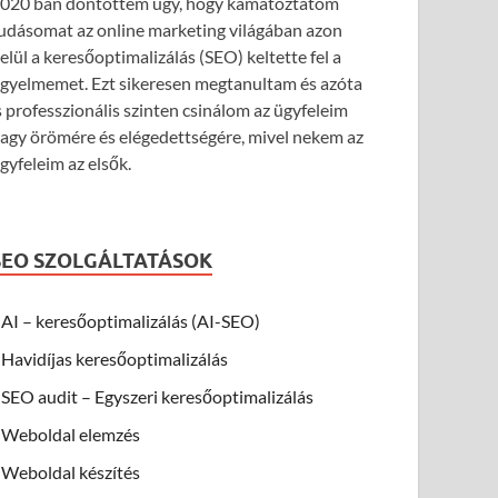
020 ban döntöttem úgy, hogy kamatoztatom
udásomat az online marketing világában azon
elül a keresőoptimalizálás (SEO) keltette fel a
igyelmemet. Ezt sikeresen megtanultam és azóta
s professzionális szinten csinálom az ügyfeleim
agy örömére és elégedettségére, mivel nekem az
gyfeleim az elsők.
SEO SZOLGÁLTATÁSOK
AI – keresőoptimalizálás (AI-SEO)
Havidíjas keresőoptimalizálás
SEO audit – Egyszeri keresőoptimalizálás
Weboldal elemzés
Weboldal készítés