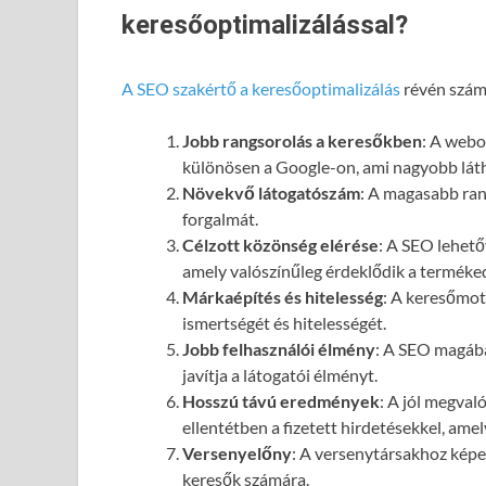
keresőoptimalizálással?
A SEO szakértő a keresőoptimalizálás
révén számo
Jobb rangsorolás a keresőkben
: A webol
különösen a Google-on, ami nagyobb láth
Növekvő látogatószám
: A magasabb ran
forgalmát.
Célzott közönség elérése
: A SEO lehető
amely valószínűleg érdeklődik a terméked
Márkaépítés és hitelesség
: A keresőmot
ismertségét és hitelességét.
Jobb felhasználói élmény
: A SEO magába
javítja a látogatói élményt.
Hosszú távú eredmények
: A jól megval
ellentétben a fizetett hirdetésekkel, ame
Versenyelőny
: A versenytársakhoz képes
keresők számára.