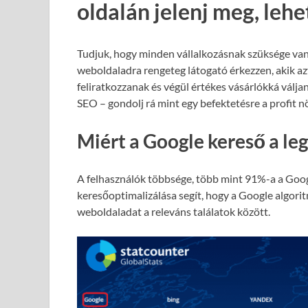
oldalán jelenj meg, leh
Tudjuk, hogy minden vállalkozásnak szüksége van
weboldaladra rengeteg látogató érkezzen, akik azt
feliratkozzanak és végül értékes vásárlókká válja
SEO – gondolj rá mint egy befektetésre a profit 
Miért a Google kereső a le
A felhasználók többsége, több mint 91%-a a Goog
keresőoptimalizálása segít, hogy a Google algori
weboldaladat a releváns találatok között.