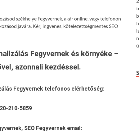
2
t
b
kozásod székhelye Fegyvernek, akár online, vagy telefonon
f
lkozásod javára. Kérj ingyenes, kötelezettségmentes SEO
i
n
ü
alizálás Fegyvernek és környéke –
vel, azonnali kezdéssel.
zálás Fegyvernek
telefonos elérhetőség:
20-210-5859
gyvernek, SEO Fegyvernek
email: