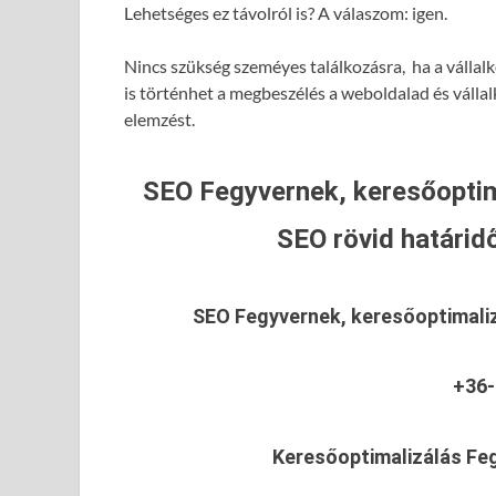
Lehetséges ez távolról is? A válaszom: igen.
Nincs szükség szeméyes találkozásra, ha a vállal
is történhet a megbeszélés a weboldalad és válla
elemzést.
SEO Fegyvernek, keresőoptim
SEO rövid határidő
SEO Fegyvernek, keresőoptimali
+36-
Keresőoptimalizálás Fe