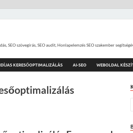
dás, SEO szövegírás, SEO audit, Honlapelemzés SEO szakember segítségé
IDÍJAS KERESŐOPTIMALIZÁLÁS
AI-SEO
WEBOLDAL KÉSZÍ
esőoptimalizálás