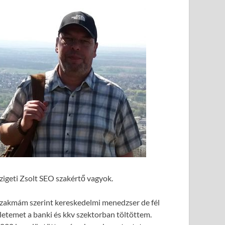
zigeti Zsolt SEO szakértő vagyok.
zakmám szerint kereskedelmi menedzser de fél
letemet a banki és kkv szektorban töltöttem.