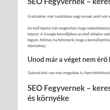
SEO Fegyvernek – kere
Gratulálok, már tudatában vagy annak, amit sok v
Az első lépést már megtetted, hogy weboldalad j
képest. A Google keresőjében az első oldalon val
legyen, feltéve, ha felismerik, hogy a keresőopti
eléréséhez.
Unod már a véget nem érő 
Tudnod kell, van más megoldás is. Nem feltétlenül
SEO Fegyvernek – kere
és környéke