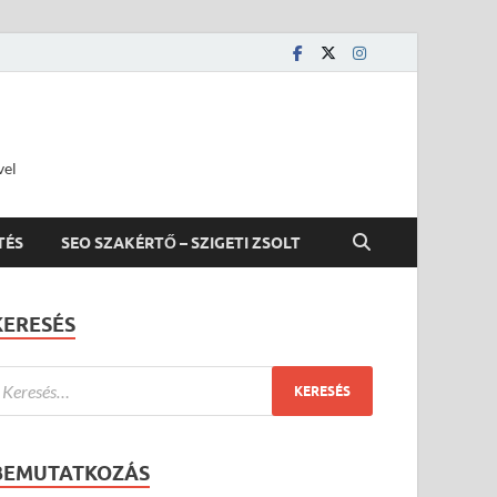
vel
TÉS
SEO SZAKÉRTŐ – SZIGETI ZSOLT
KERESÉS
BEMUTATKOZÁS