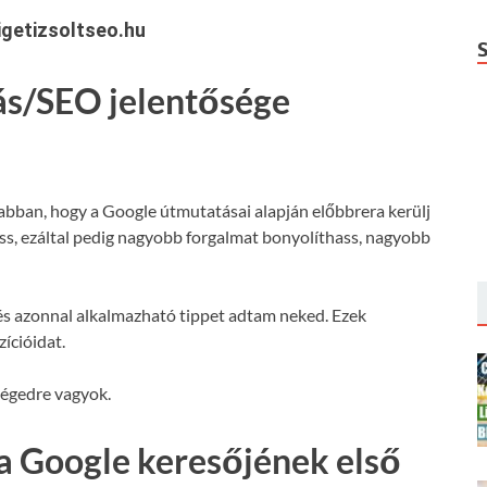
getizsoltseo.hu
ás/SEO jelentősége
 abban, hogy a Google útmutatásai alapján előbbrera kerülj
hass, ezáltal pedig nagyobb forgalmat bonyolíthass, nagyobb
s azonnal alkalmazható tippet adtam neked. Ezek
ícióidat.
ségedre vagyok.
a Google keresőjének első