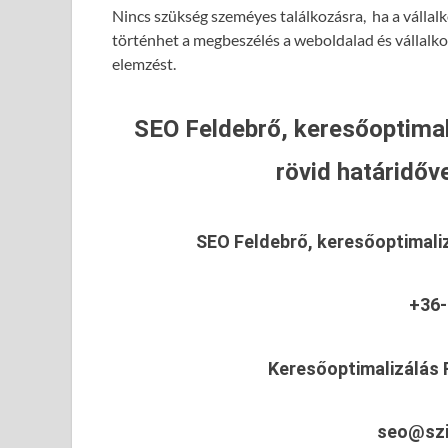
Nincs szükség szeméyes találkozásra, ha a vállalk
történhet a megbeszélés a weboldalad és vállalk
elemzést.
SEO Feldebrő, keresőoptimal
rövid határidőve
SEO Feldebrő, keresőoptimali
+36-
Keresőoptimalizálás 
seo@szi