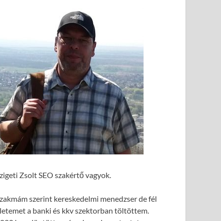
zigeti Zsolt SEO szakértő vagyok.
zakmám szerint kereskedelmi menedzser de fél
letemet a banki és kkv szektorban töltöttem.