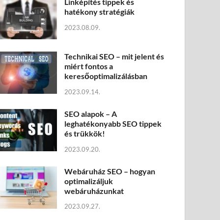
Linképítés tippek és
hatékony stratégiák
2023.08.09.
Technikai SEO – mit jelent és
miért fontos a
keresőoptimalizálásban
2023.09.14.
SEO alapok – A
leghatékonyabb SEO tippek
és trükkök!
2023.09.20.
Webáruház SEO – hogyan
optimalizáljuk
webáruházunkat
2023.09.27.