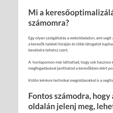
Mi a keresőoptimalizál
számomra?
Egy olyan szolgáltatás a weboldaladon, ami segít
a keresők találati listáján és több látogatót kap
bevételre tehetsz szert.
A honlapomon már láthattad, hogy sok hasznos é
megfogadásával javíthatod a keresőkben elért poz
Külön kérésre technikai megoldásokkal is a segít
Fontos számodra, hogy 
oldalán jelenj meg, leh