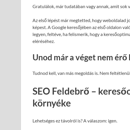
Gratulálok, már tudatában vagy annak, amit sok v
Az első lépést már megtetted, hogy weboldalad j
képest. A Google keresőjében az első oldalon val
legyen, feltéve, ha felismerik, hogy a keresőopti
eléréséhez.
Unod már a véget nem érő 
Tudnod kell, van más megoldás is. Nem feltétlenül
SEO Feldebrő – keresőo
környéke
Lehetséges ez távolról is? A válaszom: igen.