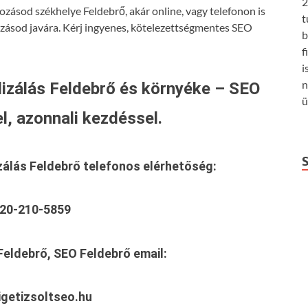
2
ozásod székhelye Feldebrő, akár online, vagy telefonon is
t
ozásod javára. Kérj ingyenes, kötelezettségmentes SEO
b
f
i
n
izálás Feldebrő és környéke – SEO
ü
l, azonnali kezdéssel.
zálás Feldebrő
telefonos elérhetőség:
20-210-5859
Feldebrő, SEO Feldebrő
email:
getizsoltseo.hu