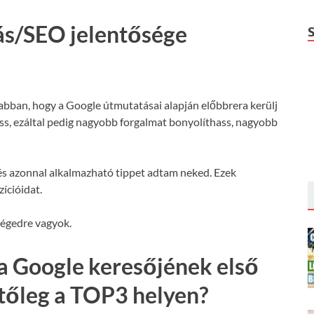
ás/SEO jelentősége
 abban, hogy a Google útmutatásai alapján előbbrera kerülj
hass, ezáltal pedig nagyobb forgalmat bonyolíthass, nagyobb
s azonnal alkalmazható tippet adtam neked. Ezek
ícióidat.
ségedre vagyok.
a Google keresőjének első
etőleg a TOP3 helyen?