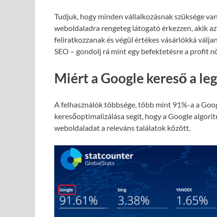
Tudjuk, hogy minden vállalkozásnak szüksége van
weboldaladra rengeteg látogató érkezzen, akik azt
feliratkozzanak és végül értékes vásárlókká válja
SEO – gondolj rá mint egy befektetésre a profit 
Miért a Google kereső a le
A felhasználók többsége, több mint 91%-a a Goog
keresőoptimalizálása segít, hogy a Google algori
weboldaladat a releváns találatok között.