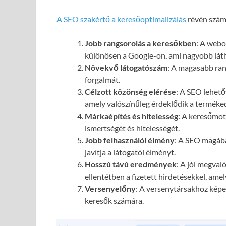
A SEO szakértő a keresőoptimalizálás
révén számo
Jobb rangsorolás a keresőkben
: A webol
különösen a Google-on, ami nagyobb láth
Növekvő látogatószám
: A magasabb ran
forgalmát.
Célzott közönség elérése
: A SEO lehető
amely valószínűleg érdeklődik a terméked
Márkaépítés és hitelesség
: A keresőmot
ismertségét és hitelességét.
Jobb felhasználói élmény
: A SEO magába
javítja a látogatói élményt.
Hosszú távú eredmények
: A jól megval
ellentétben a fizetett hirdetésekkel, ame
Versenyelőny
: A versenytársakhoz képes
keresők számára.