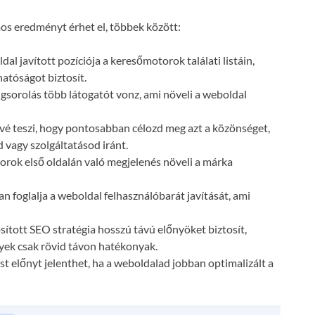
s eredményt érhet el, többek között:
dal javított pozíciója a keresőmotorok találati listáin,
atóságot biztosít.
gsorolás több látogatót vonz, ami növeli a weboldal
vé teszi, hogy pontosabban célozd meg azt a közönséget,
 vagy szolgáltatásod iránt.
orok első oldalán való megjelenés növeli a márka
n foglalja a weboldal felhasználóbarát javítását, ami
ósított SEO stratégia hosszú távú előnyöket biztosít,
lyek csak rövid távon hatékonyak.
t előnyt jelenthet, ha a weboldalad jobban optimalizált a