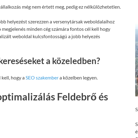
állalkozás még nem értett meg, pedig ez nélkülözhetetlen.
obb helyezést szerezzen a versenytársak weboldalaihoz
ó megjelenés minden cég számára fontos cél kell hogy
malizált weboldal kulcsfontosságú a jobb helyezés
kereséseket a közeledben?
 kell, hogy a
SEO szakember
a közelben legyen.
ptimalizálás Feldebrő és
S
S
é