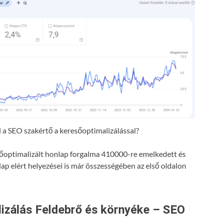
a SEO szakértő a keresőoptimalizálással?
resőoptimalizált honlap forgalma 410000-re emelkedett és
lap elért helyezései is már összességében az első oldalon
izálás Feldebrő és környéke – SEO