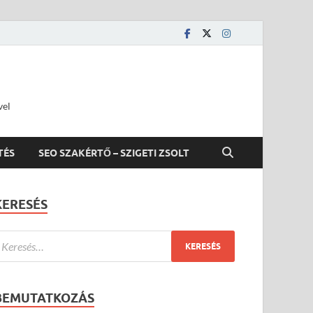
vel
TÉS
SEO SZAKÉRTŐ – SZIGETI ZSOLT
KERESÉS
BEMUTATKOZÁS