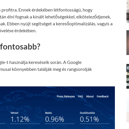
 profitra. Ennek érdekében létfontosságú, hogy
án élni fognak a kínált lehetőségekkel, elköteleződjenek,
nak. Ebben nyújt segítséget a keresőoptimalizálás, vagyis a
növelése érdekében.
gfontosabb?
le-t használja kereséseik során. A Google
tmusai könnyebben találják meg és rangsorolják