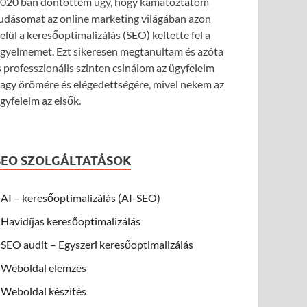
020 ban döntöttem úgy, hogy kamatoztatom
udásomat az online marketing világában azon
elül a keresőoptimalizálás (SEO) keltette fel a
igyelmemet. Ezt sikeresen megtanultam és azóta
s professzionális szinten csinálom az ügyfeleim
agy örömére és elégedettségére, mivel nekem az
gyfeleim az elsők.
SEO SZOLGÁLTATÁSOK
AI – keresőoptimalizálás (AI-SEO)
Havidíjas keresőoptimalizálás
SEO audit – Egyszeri keresőoptimalizálás
Weboldal elemzés
Weboldal készítés