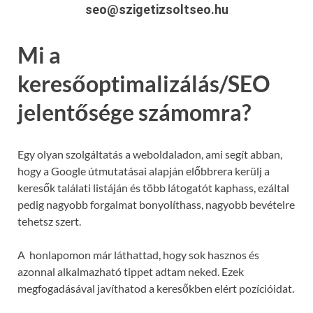
seo@szigetizsoltseo.hu
Mi a
keresőoptimalizálás/SEO
jelentősége számomra?
Egy olyan szolgáltatás a weboldaladon, ami segít abban,
hogy a Google útmutatásai alapján előbbrera kerülj a
keresők találati listáján és több látogatót kaphass, ezáltal
pedig nagyobb forgalmat bonyolíthass, nagyobb bevételre
tehetsz szert.
A honlapomon már láthattad, hogy sok hasznos és
azonnal alkalmazható tippet adtam neked. Ezek
megfogadásával javíthatod a keresőkben elért pozícióidat.