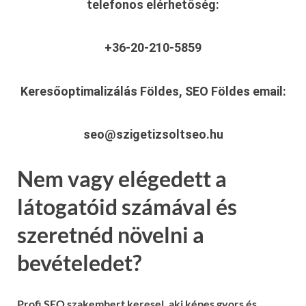
telefonos elérhetőség:
+36-20-210-5859
Keresőoptimalizálás Földes, SEO Földes
email:
seo@szigetizsoltseo.hu
Nem vagy elégedett a
látogatóid számával és
szeretnéd növelni a
bevételedet?
Profi SEO szakembert keresel, aki képes gyors és