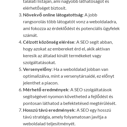
találati listáján, ami nagyobb láthatóságot és
elérhetőséget biztosít.
Növekvő online látogatottság
: A jobb
rangsorolás több látogatót vonz a weboldaladra,
ami fokozza az érdeklődést és potenciális ügyfelek
számát.
Célzott közönség elérése
: A SEO segít abban,
hogy azokat az embereket érd el, akik aktívan
keresik az általad kínált termékeket vagy
szolgáltatásokat.
Versenyelőny
: Ha a weboldalad jobban van
optimalizálva, mint a versenytársaidé, ez előnyt
jelenthet a piacon.
Mérhető eredmények
: A SEO szolgáltatások
segítségével nyomon követheted a fejlődést és
pontosan láthatod a befektetésed megtérülését.
Hosszú távú eredmények
: A SEO egy hosszú
távú stratégia, amely folyamatosan javítja a
weboldalad teljesítményét.