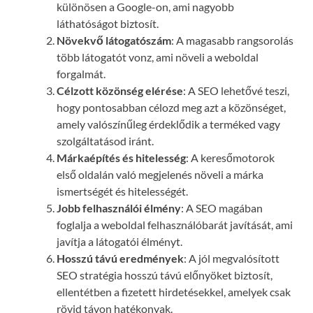
különösen a Google-on, ami nagyobb
láthatóságot biztosít.
Növekvő látogatószám
: A magasabb rangsorolás
több látogatót vonz, ami növeli a weboldal
forgalmát.
Célzott közönség elérése
: A SEO lehetővé teszi,
hogy pontosabban célozd meg azt a közönséget,
amely valószínűleg érdeklődik a terméked vagy
szolgáltatásod iránt.
Márkaépítés és hitelesség
: A keresőmotorok
első oldalán való megjelenés növeli a márka
ismertségét és hitelességét.
Jobb felhasználói élmény
: A SEO magában
foglalja a weboldal felhasználóbarát javítását, ami
javítja a látogatói élményt.
Hosszú távú eredmények
: A jól megvalósított
SEO stratégia hosszú távú előnyöket biztosít,
ellentétben a fizetett hirdetésekkel, amelyek csak
rövid távon hatékonyak.