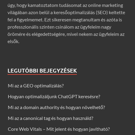
úgy, hogy kamatoztatom tudásomat az online marketing
világában azon belül a keresőoptimalizálás (SEO) keltette
fel a figyelmemet. Ezt sikeresen megtanultam és azóta is
professzionális szinten csinálom az ügyfeleim nagy
örömére és elégedettségére, mivel nekem az ügyfeleim az
elsők.
LEGUTÓBBI BEJEGYZÉSEK
Mi az a GEO optimalizálás?
Hogyan optimalizáljunk ChatGPT keresésre?
Mi az a domain authority és hogyan növelhető?
Mi az a canonical tag és hogyan használd?
Core Web Vitals – Mit jelent és hogyan javítható?