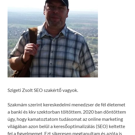
Szigeti Zsolt SEO szakértő vagyok.
Szakmám szerint kereskedelmi menedzser de fél életemet
a banki és kkv szektorban töltöttem. 2020 ban döntöttem
úgy, hogy kamatoztatom tudásomat az online marketing
világában azon belül a keresőoptimalizálás (SEO) keltette
fel a figyelmemet. Ezt sikeresen megtanultam és azóta is