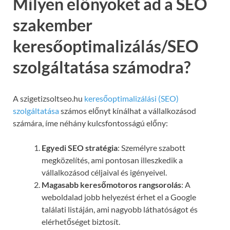
Milyen előnyöket ad a SEO
szakember
keresőoptimalizálás/SEO
szolgáltatása számodra?
A szigetizsoltseo.hu
keresőoptimalizálási (SEO)
szolgáltatása
számos előnyt kínálhat a vállalkozásod
számára, íme néhány kulcsfontosságú előny:
Egyedi SEO stratégia
: Személyre szabott
megközelítés, ami pontosan illeszkedik a
vállalkozásod céljaival és igényeivel.
Magasabb keresőmotoros rangsorolás
: A
weboldalad jobb helyezést érhet el a Google
találati listáján, ami nagyobb láthatóságot és
elérhetőséget biztosít.