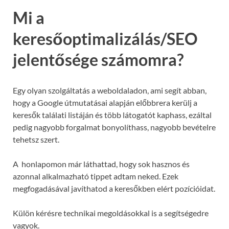
Mi a
keresőoptimalizálás/SEO
jelentősége számomra?
Egy olyan szolgáltatás a weboldaladon, ami segít abban,
hogy a Google útmutatásai alapján előbbrera kerülj a
keresők találati listáján és több látogatót kaphass, ezáltal
pedig nagyobb forgalmat bonyolíthass, nagyobb bevételre
tehetsz szert.
A honlapomon már láthattad, hogy sok hasznos és
azonnal alkalmazható tippet adtam neked. Ezek
megfogadásával javíthatod a keresőkben elért pozícióidat.
Külön kérésre technikai megoldásokkal is a segítségedre
vagyok.