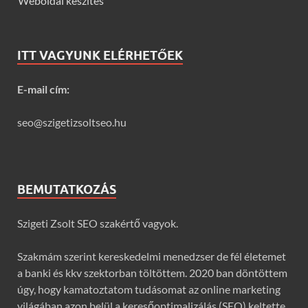
Weboldal készítés
ITT VAGYUNK ELÉRHETŐEK
E-mail cím:
seo@szigetizsoltseo.hu
BEMUTATKOZÁS
Szigeti Zsolt SEO szakértő vagyok.
Szakmám szerint kereskedelmi menedzser de fél életemet
a banki és kkv szektorban töltöttem. 2020 ban döntöttem
úgy, hogy kamatoztatom tudásomat az online marketing
világában azon belül a keresőoptimalizálás (SEO) keltette