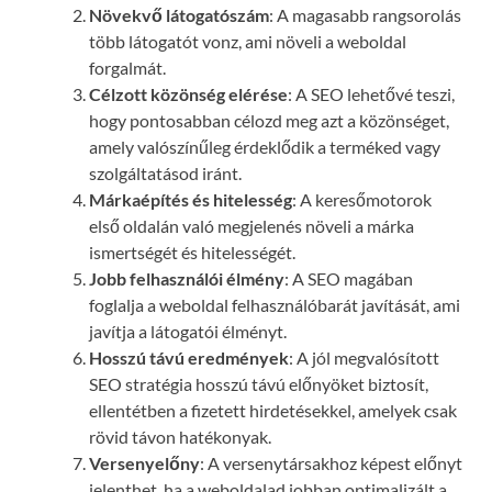
Növekvő látogatószám
: A magasabb rangsorolás
több látogatót vonz, ami növeli a weboldal
forgalmát.
Célzott közönség elérése
: A SEO lehetővé teszi,
hogy pontosabban célozd meg azt a közönséget,
amely valószínűleg érdeklődik a terméked vagy
szolgáltatásod iránt.
Márkaépítés és hitelesség
: A keresőmotorok
első oldalán való megjelenés növeli a márka
ismertségét és hitelességét.
Jobb felhasználói élmény
: A SEO magában
foglalja a weboldal felhasználóbarát javítását, ami
javítja a látogatói élményt.
Hosszú távú eredmények
: A jól megvalósított
SEO stratégia hosszú távú előnyöket biztosít,
ellentétben a fizetett hirdetésekkel, amelyek csak
rövid távon hatékonyak.
Versenyelőny
: A versenytársakhoz képest előnyt
jelenthet, ha a weboldalad jobban optimalizált a