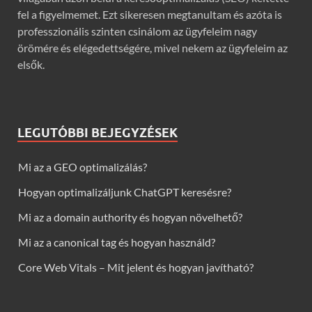
fel a figyelmemet. Ezt sikeresen megtanultam és azóta is
professzionális szinten csinálom az ügyfeleim nagy
örömére és elégedettségére, mivel nekem az ügyfeleim az
elsők.
LEGUTÓBBI BEJEGYZÉSEK
Mi az a GEO optimalizálás?
Hogyan optimalizáljunk ChatGPT keresésre?
Mi az a domain authority és hogyan növelhető?
Mi az a canonical tag és hogyan használd?
Core Web Vitals – Mit jelent és hogyan javítható?