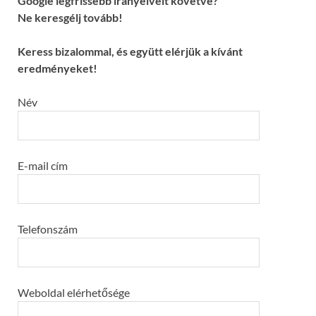
Google legfrissebb irányelveit követve?
Ne keresgélj tovább!
Keress bizalommal, és együtt elérjük a kívánt
eredményeket!
Név
E-mail cím
Telefonszám
Weboldal elérhetősége