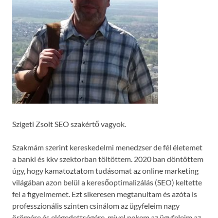
Szigeti Zsolt SEO szakértő vagyok.
Szakmám szerint kereskedelmi menedzser de fél életemet
a banki és kkv szektorban töltöttem. 2020 ban döntöttem
úgy, hogy kamatoztatom tudásomat az online marketing
világában azon belül a keresőoptimalizálás (SEO) keltette
fel a figyelmemet. Ezt sikeresen megtanultam és azóta is
professzionális szinten csinálom az ügyfeleim nagy
örömére és elégedettségére, mivel nekem az ügyfeleim az