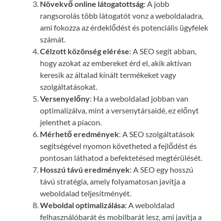
Növekvő online látogatottság
: A jobb
rangsorolás több látogatót vonz a weboldaladra,
ami fokozza az érdeklődést és potenciális ügyfelek
számát.
Célzott közönség elérése
: A SEO segít abban,
hogy azokat az embereket érd el, akik aktívan
keresik az általad kínált termékeket vagy
szolgáltatásokat.
Versenyelőny
: Ha a weboldalad jobban van
optimalizálva, mint a versenytársaidé, ez előnyt
jelenthet a piacon.
Mérhető eredmények
: A SEO szolgáltatások
segítségével nyomon követheted a fejlődést és
pontosan láthatod a befektetésed megtérülését.
Hosszú távú eredmények
: A SEO egy hosszú
távú stratégia, amely folyamatosan javítja a
weboldalad teljesítményét.
Weboldal optimalizálása
: A weboldalad
felhasználóbarát és mobilbarát lesz, ami javítja a