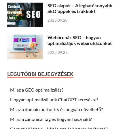
SEO alapok – A leghatékonyabb
SEO tippek és trükkök!
2023.09.20.
Webáruház SEO – hogyan
optimalizáljuk webáruházunkat
2023.09.27.
LEGUTÓBBI BEJEGYZÉSEK
Mi az a GEO optimalizálás?
Hogyan optimalizáljunk ChatGPT keresésre?
Mi az a domain authority és hogyan növelhető?
Mi az a canonical tag és hogyan használd?
Core Web Vitals – Mit jelent és hogyan javítható?