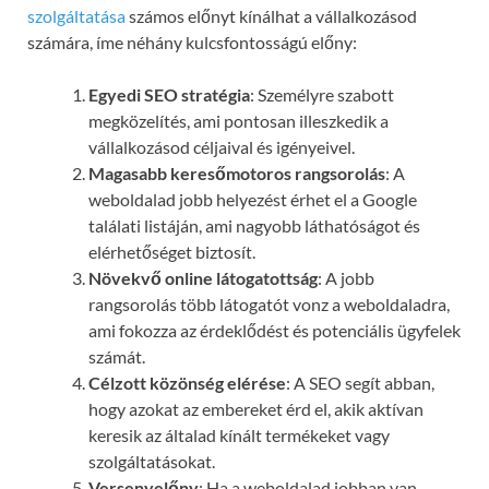
szolgáltatása
számos előnyt kínálhat a vállalkozásod
számára, íme néhány kulcsfontosságú előny:
Egyedi SEO stratégia
: Személyre szabott
megközelítés, ami pontosan illeszkedik a
vállalkozásod céljaival és igényeivel.
Magasabb keresőmotoros rangsorolás
: A
weboldalad jobb helyezést érhet el a Google
találati listáján, ami nagyobb láthatóságot és
elérhetőséget biztosít.
Növekvő online látogatottság
: A jobb
rangsorolás több látogatót vonz a weboldaladra,
ami fokozza az érdeklődést és potenciális ügyfelek
számát.
Célzott közönség elérése
: A SEO segít abban,
hogy azokat az embereket érd el, akik aktívan
keresik az általad kínált termékeket vagy
szolgáltatásokat.
Versenyelőny
: Ha a weboldalad jobban van