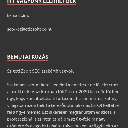
ITT VAGYUNK ELÉRHETŐEK
E-mail cím:
seo@szigetizsoltseo.hu
BEMUTATKOZÁS
Szigeti Zsolt SEO szakértő vagyok.
Szakmám szerint kereskedelmi menedzser de fél életemet
a banki és kkv szektorban töltöttem. 2020 ban döntöttem
úgy, hogy kamatoztatom tudásomat az online marketing
világában azon belül a keresőoptimalizálás (SEO) keltette
fel a figyelmemet. Ezt sikeresen megtanultam és azóta is
professzionális szinten csinálom az ügyfeleim nagy
örömére és elégedettségére, mivel nekem az ügyfeleim az