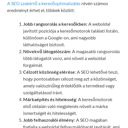
A SEO szakértő a keresőoptimalizálás
révén számos
eredményt érhet el, többek között:
Jobb rangsorolás a keresőkben
: A weboldal
javított pozíciója a keresőmotorok találati listáin,
különösen a Google-on, ami nagyobb
láthatóságot biztosít.
Növekvő látogatószám
: A magasabb rangsorolás
több látogatót vonz, ami növeli a weboldal
forgalmát.
Célzott közönség elérése
: A SEO lehetővé teszi,
hogy pontosabban célozd meg azt a közönséget,
amely valószínűleg érdeklődik a terméked vagy
szolgáltatásod iránt.
Márkaépítés és hitelesség
: A keresőmotorok
első oldalán való megjelenés növeli a márka
ismertségét és hitelességét.
Jobb felhasználói élmény
: A SEO magában
foglalja a weboldal felhasználóbarát javítását, ami