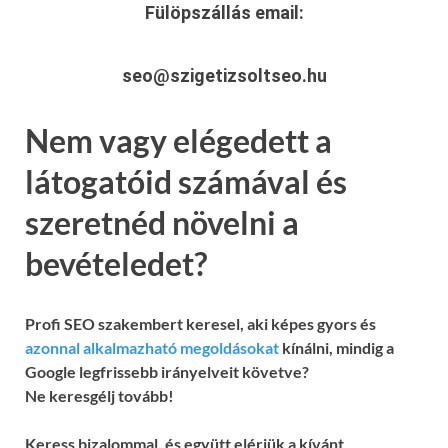
Fülöpszállás
email:
seo@szigetizsoltseo.hu
Nem vagy elégedett a
látogatóid számával és
szeretnéd növelni a
bevételedet?
Profi SEO szakembert keresel, aki képes gyors és
azonnal alkalmazható megoldásokat
kínálni, mindig a
Google legfrissebb irányelveit követve?
Ne keresgélj tovább!
Keress bizalommal, és együtt elérjük a kívánt