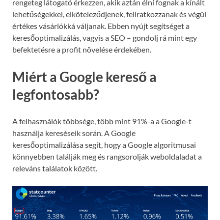
rengeteg látogató érkezzen, akik aztán élni fognak a kínált
lehetőségekkel, elköteleződjenek, feliratkozzanak és végül
értékes vásárlókká váljanak. Ebben nyújt segítséget a
keresőoptimalizálás, vagyis a SEO – gondolj rá mint egy
befektetésre a profit növelése érdekében.
Miért a Google kereső a
legfontosabb?
A felhasználók többsége, több mint 91%-a a Google-t
használja kereséseik során. A Google
keresőoptimalizálása segít, hogy a Google algoritmusai
könnyebben találják meg és rangsorolják weboldaladat a
releváns találatok között.