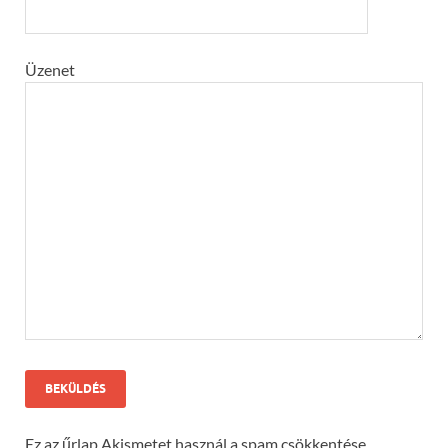
Üzenet
Ez az űrlap Akismetet használ a spam csökkentése