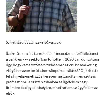
Szigeti Zsolt SEO szakértő vagyok.
Szakmám szerint kereskedelmi menedzser de fél életemet
a banki és kkv szektorban töltöttem. 2020 ban döntöttem
úgy, hogy kamatoztatom tudásomat az online marketing
világában azon belül a keresőoptimalizálás (SEO) keltette
fel a figyelmemet. Ezt sikeresen megtanultam és azóta is
professzionális szinten csinálom az ügyfeleim nagy
örömére és elégedettségére, mivel nekem az ügyfeleim az
elsők.