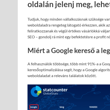
oldalán jelenj meg, leh
Tudjuk, hogy minden vállalkozásnak szüksége van
weboldaladra rengeteg látogató érkezzen, akik azt
feliratkozzanak és végül értékes vásárlókká válja
SEO – gondolj rá mint egy befektetésre a profit 
Miért a Google kereső a le
A felhasználók többsége, több mint 91%-a a Goog
keresőoptimalizálása segít, hogy a Google algori
weboldaladat a releváns találatok között.