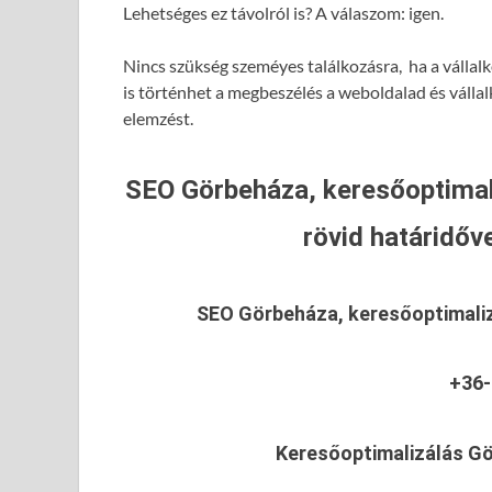
Lehetséges ez távolról is? A válaszom: igen.
Nincs szükség szeméyes találkozásra, ha a vállal
is történhet a megbeszélés a weboldalad és válla
elemzést.
SEO Görbeháza, keresőoptimal
rövid határidőve
SEO Görbeháza, keresőoptimali
+36-
Keresőoptimalizálás G