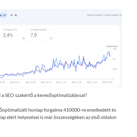
a SEO szakértő a keresőoptimalizálással?
resőoptimalizált honlap forgalma 410000-re emelkedett és
lap elért helyezései is már összességében az első oldalon