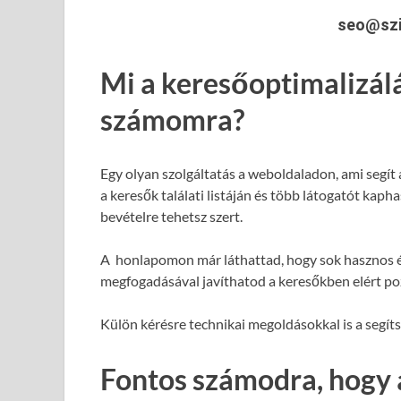
seo@szi
Mi a keresőoptimalizál
számomra?
Egy olyan szolgáltatás a weboldaladon, ami segít
a keresők találati listáján és több látogatót kap
bevételre tehetsz szert.
A honlapomon már láthattad, hogy sok hasznos é
megfogadásával javíthatod a keresőkben elért poz
Külön kérésre technikai megoldásokkal is a segít
Fontos számodra, hogy 