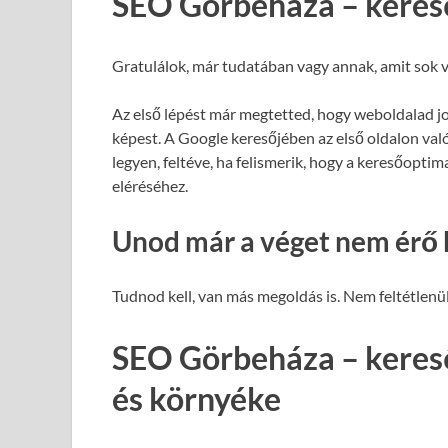
SEO Görbeháza – keres
Gratulálok, már tudatában vagy annak, amit sok v
Az első lépést már megtetted, hogy weboldalad j
képest. A Google keresőjében az első oldalon val
legyen, feltéve, ha felismerik, hogy a keresőopti
eléréséhez.
Unod már a véget nem érő 
Tudnod kell, van más megoldás is. Nem feltétlenül
SEO Görbeháza – keres
és környéke