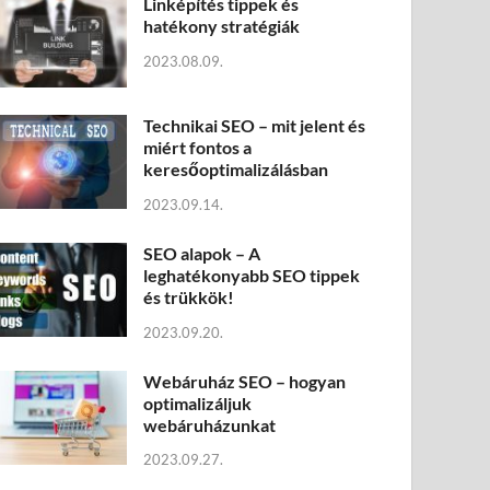
Linképítés tippek és
hatékony stratégiák
2023.08.09.
Technikai SEO – mit jelent és
miért fontos a
keresőoptimalizálásban
2023.09.14.
SEO alapok – A
leghatékonyabb SEO tippek
és trükkök!
2023.09.20.
Webáruház SEO – hogyan
optimalizáljuk
webáruházunkat
2023.09.27.