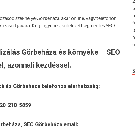
2
t
b
kozásod székhelye Görbeháza, akár online, vagy telefonon
f
lkozásod javára. Kérj ingyenes, kötelezettségmentes SEO
i
n
ü
izálás Görbeháza és környéke – SEO
l, azonnali kezdéssel.
zálás Görbeháza
telefonos elérhetőség:
20-210-5859
örbeháza, SEO Görbeháza
email: