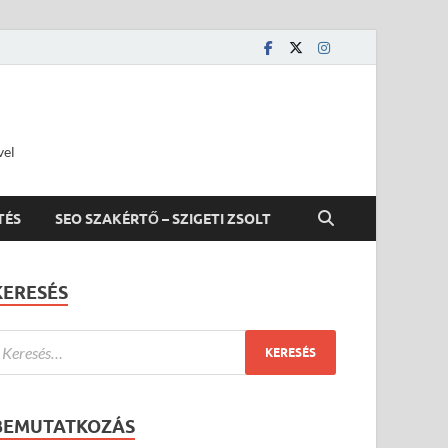
vel
TÉS
SEO SZAKÉRTŐ – SZIGETI ZSOLT
KERESÉS
BEMUTATKOZÁS