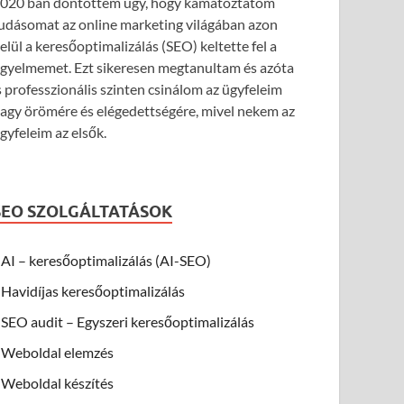
020 ban döntöttem úgy, hogy kamatoztatom
udásomat az online marketing világában azon
elül a keresőoptimalizálás (SEO) keltette fel a
igyelmemet. Ezt sikeresen megtanultam és azóta
s professzionális szinten csinálom az ügyfeleim
agy örömére és elégedettségére, mivel nekem az
gyfeleim az elsők.
SEO SZOLGÁLTATÁSOK
AI – keresőoptimalizálás (AI-SEO)
Havidíjas keresőoptimalizálás
SEO audit – Egyszeri keresőoptimalizálás
Weboldal elemzés
Weboldal készítés