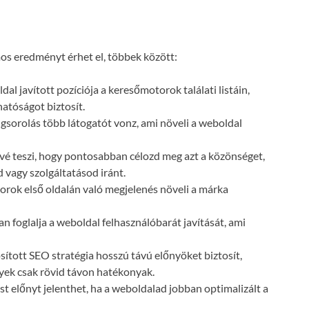
s eredményt érhet el, többek között:
dal javított pozíciója a keresőmotorok találati listáin,
atóságot biztosít.
gsorolás több látogatót vonz, ami növeli a weboldal
vé teszi, hogy pontosabban célozd meg azt a közönséget,
 vagy szolgáltatásod iránt.
orok első oldalán való megjelenés növeli a márka
n foglalja a weboldal felhasználóbarát javítását, ami
ósított SEO stratégia hosszú távú előnyöket biztosít,
lyek csak rövid távon hatékonyak.
t előnyt jelenthet, ha a weboldalad jobban optimalizált a