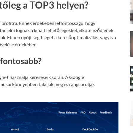
etőleg a TOP3 helyen?
 profitra. Ennek érdekében létfontosságú, hogy
án élni fognak a kínált lehetőségekkel, elköteleződjenek,
nak. Ebben nyújt segítséget a keresőoptimalizálás, vagyis a
növelése érdekében.
gfontosabb?
le-t használja kereséseik során. A Google
tmusai könnyebben találják meg és rangsorolják