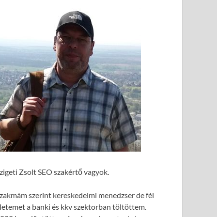
zigeti Zsolt SEO szakértő vagyok.
zakmám szerint kereskedelmi menedzser de fél
letemet a banki és kkv szektorban töltöttem.