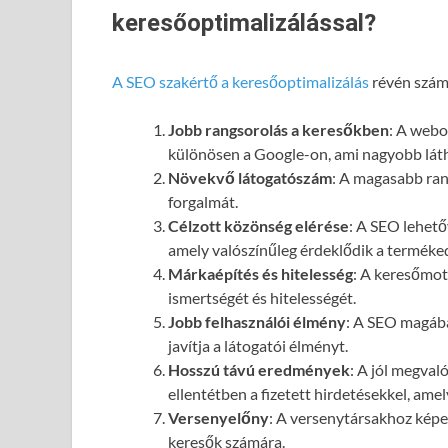
keresőoptimalizálással?
A SEO szakértő a keresőoptimalizálás
révén számo
Jobb rangsorolás a keresőkben
: A webol
különösen a Google-on, ami nagyobb láth
Növekvő látogatószám
: A magasabb ran
forgalmát.
Célzott közönség elérése
: A SEO lehető
amely valószínűleg érdeklődik a terméked
Márkaépítés és hitelesség
: A keresőmot
ismertségét és hitelességét.
Jobb felhasználói élmény
: A SEO magába
javítja a látogatói élményt.
Hosszú távú eredmények
: A jól megval
ellentétben a fizetett hirdetésekkel, ame
Versenyelőny
: A versenytársakhoz képes
keresők számára.