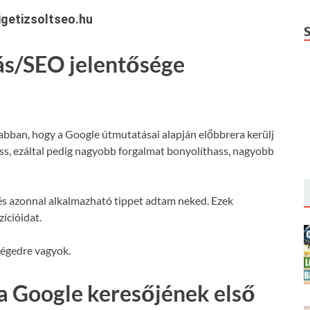
getizsoltseo.hu
ás/SEO jelentősége
 abban, hogy a Google útmutatásai alapján előbbrera kerülj
hass, ezáltal pedig nagyobb forgalmat bonyolíthass, nagyobb
s azonnal alkalmazható tippet adtam neked. Ezek
ícióidat.
ségedre vagyok.
a Google keresőjének első