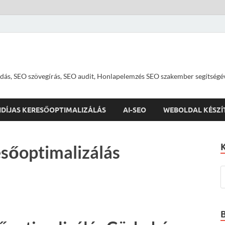
dás, SEO szövegírás, SEO audit, Honlapelemzés SEO szakember segítségé
IDÍJAS KERESŐOPTIMALIZÁLÁS
AI-SEO
WEBOLDAL KÉSZÍ
sőoptimalizálás