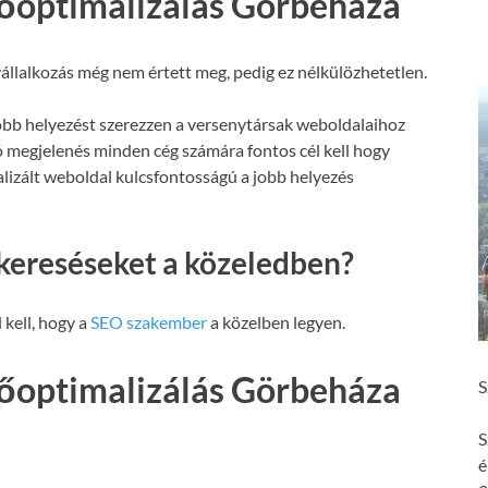
őoptimalizálás Görbeháza
állalkozás még nem értett meg, pedig ez nélkülözhetetlen.
obb helyezést szerezzen a versenytársak weboldalaihoz
ó megjelenés minden cég számára fontos cél kell hogy
malizált weboldal kulcsfontosságú a jobb helyezés
kereséseket a közeledben?
 kell, hogy a
SEO szakember
a közelben legyen.
őoptimalizálás Görbeháza
S
S
é