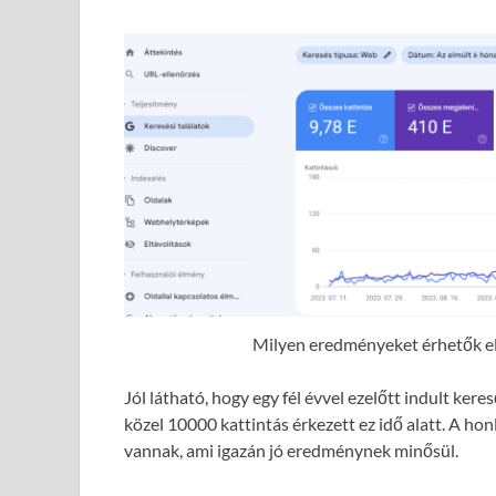
Milyen eredményeket érhetők el 
Jól látható, hogy egy fél évvel ezelőtt indult ke
közel 10000 kattintás érkezett ez idő alatt. A hon
vannak, ami igazán jó eredménynek minősül.