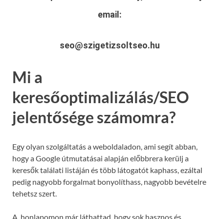
email:
seo@szigetizsoltseo.hu
Mi a
keresőoptimalizálás/SEO
jelentősége számomra?
Egy olyan szolgáltatás a weboldaladon, ami segít abban,
hogy a Google útmutatásai alapján előbbrera kerülj a
keresők találati listáján és több látogatót kaphass, ezáltal
pedig nagyobb forgalmat bonyolíthass, nagyobb bevételre
tehetsz szert.
A honlapomon már láthattad, hogy sok hasznos és