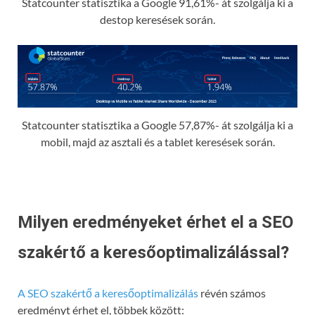
Statcounter statisztika a Google 91,61%- át szolgálja ki a
destop keresések során.
Statcounter statisztika a Google 57,87%- át szolgálja ki a
mobil, majd az asztali és a tablet keresések során.
Milyen eredményeket érhet el a SEO
szakértő a keresőoptimalizálással?
A SEO szakértő a keresőoptimalizálás
révén számos
eredményt érhet el, többek között: