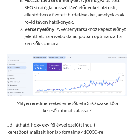
Hosszú távú eredmények
: A jól megvalósított
SEO stratégia hosszú távú előnyöket biztosít,
ellentétben a fizetett hirdetésekkel, amelyek csak
rövid távon hatékonyak.
Versenyelőny
: A versenytársakhoz képest előnyt
jelenthet, ha a weboldalad jobban optimalizált a
keresők számára.
Milyen eredményeket érhetők el a SEO szakértő a
keresőoptimalizálással?
Jól látható, hogy egy fél évvel ezelőtt indult
keresőoptimalizált honlap forgalma 410000-re