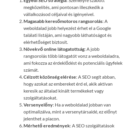
Egyedi SEO stratégia
: Személyre szabott
megközelítés, ami pontosan illeszkedik a
vállalkozásod céljaival és igényeivel.
Magasabb keresőmotoros rangsorolás
: A
weboldalad jobb helyezést érhet el a Google
találati listáján, ami nagyobb láthatóságot és
elérhetőséget biztosít.
Növekvő online látogatottság
: A jobb
rangsorolás több látogatót vonz a weboldaladra,
ami fokozza az érdeklődést és potenciális ügyfelek
számát.
Célzott közönség elérése
: A SEO segít abban,
hogy azokat az embereket érd el, akik aktívan
keresik az általad kínált termékeket vagy
szolgáltatásokat.
Versenyelőny
: Ha a weboldalad jobban van
optimalizálva, mint a versenytársaidé, ez előnyt
jelenthet a piacon.
Mérhető eredmények
: A SEO szolgáltatások