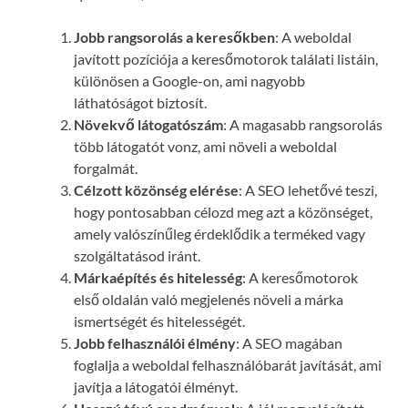
Jobb rangsorolás a keresőkben
: A weboldal
javított pozíciója a keresőmotorok találati listáin,
különösen a Google-on, ami nagyobb
láthatóságot biztosít.
Növekvő látogatószám
: A magasabb rangsorolás
több látogatót vonz, ami növeli a weboldal
forgalmát.
Célzott közönség elérése
: A SEO lehetővé teszi,
hogy pontosabban célozd meg azt a közönséget,
amely valószínűleg érdeklődik a terméked vagy
szolgáltatásod iránt.
Márkaépítés és hitelesség
: A keresőmotorok
első oldalán való megjelenés növeli a márka
ismertségét és hitelességét.
Jobb felhasználói élmény
: A SEO magában
foglalja a weboldal felhasználóbarát javítását, ami
javítja a látogatói élményt.