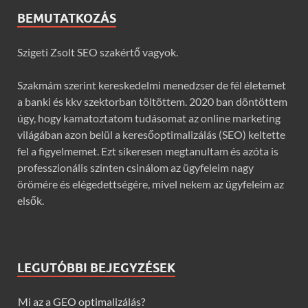
BEMUTATKOZÁS
Szigeti Zsolt SEO szakértő vagyok.
Szakmám szerint kereskedelmi menedzser de fél életemet
a banki és kkv szektorban töltöttem. 2020 ban döntöttem
úgy, hogy kamatoztatom tudásomat az online marketing
világában azon belül a keresőoptimalizálás (SEO) keltette
fel a figyelmemet. Ezt sikeresen megtanultam és azóta is
professzionális szinten csinálom az ügyfeleim nagy
örömére és elégedettségére, mivel nekem az ügyfeleim az
elsők.
LEGUTÓBBI BEJEGYZÉSEK
Mi az a GEO optimalizálás?