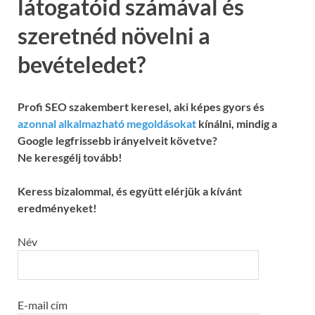
látogatóid számával és
szeretnéd növelni a
bevételedet?
Profi SEO szakembert keresel, aki képes gyors és
azonnal alkalmazható megoldásokat
kínálni, mindig a
Google legfrissebb irányelveit követve?
Ne keresgélj tovább!
Keress bizalommal, és együtt elérjük a kívánt
eredményeket!
Név
E-mail cím