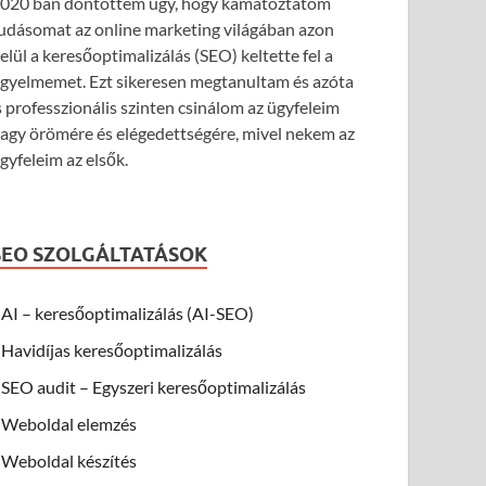
020 ban döntöttem úgy, hogy kamatoztatom
udásomat az online marketing világában azon
elül a keresőoptimalizálás (SEO) keltette fel a
igyelmemet. Ezt sikeresen megtanultam és azóta
s professzionális szinten csinálom az ügyfeleim
agy örömére és elégedettségére, mivel nekem az
gyfeleim az elsők.
SEO SZOLGÁLTATÁSOK
AI – keresőoptimalizálás (AI-SEO)
Havidíjas keresőoptimalizálás
SEO audit – Egyszeri keresőoptimalizálás
Weboldal elemzés
Weboldal készítés