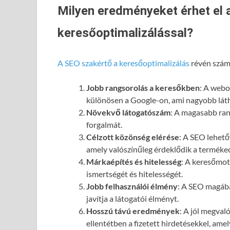
Milyen eredményeket érhet el 
keresőoptimalizálással?
A SEO szakértő a keresőoptimalizálás
révén számo
Jobb rangsorolás a keresőkben
: A webol
különösen a Google-on, ami nagyobb láth
Növekvő látogatószám
: A magasabb ran
forgalmát.
Célzott közönség elérése
: A SEO lehető
amely valószínűleg érdeklődik a terméked
Márkaépítés és hitelesség
: A keresőmot
ismertségét és hitelességét.
Jobb felhasználói élmény
: A SEO magába
javítja a látogatói élményt.
Hosszú távú eredmények
: A jól megval
ellentétben a fizetett hirdetésekkel, ame