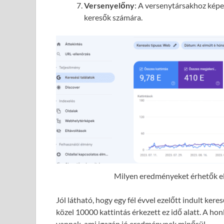
Versenyelőny
: A versenytársakhoz képes
keresők számára.
Milyen eredményeket érhetők el 
Jól látható, hogy egy fél évvel ezelőtt indult ke
közel 10000 kattintás érkezett ez idő alatt. A hon
vannak, ami igazán jó eredménynek minősül.