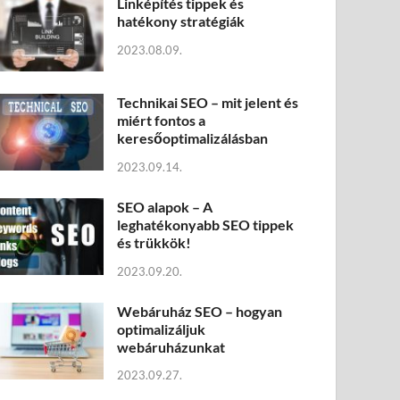
Linképítés tippek és
hatékony stratégiák
2023.08.09.
Technikai SEO – mit jelent és
miért fontos a
keresőoptimalizálásban
2023.09.14.
SEO alapok – A
leghatékonyabb SEO tippek
és trükkök!
2023.09.20.
Webáruház SEO – hogyan
optimalizáljuk
webáruházunkat
2023.09.27.