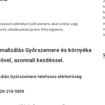
2
t
b
f
i
kozásod székhelye Győrszemere, akár online, vagy
n
 és vállalkozásod javára. Kérj ingyenes,
ü
malizálás Győrszemere és környéke
ővel, azonnali kezdéssel.
zálás Győrszemere
telefonos elérhetőség:
20-210-5859