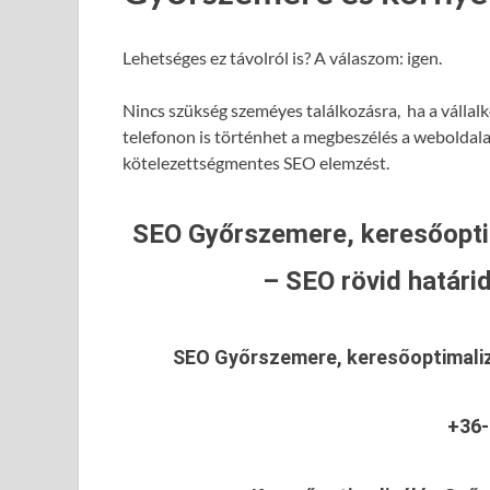
Lehetséges ez távolról is? A válaszom: igen.
Nincs szükség szeméyes találkozásra, ha a vállal
telefonon is történhet a megbeszélés a weboldalad
kötelezettségmentes SEO elemzést.
SEO Győrszemere, keresőopti
– SEO rövid határid
SEO Győrszemere, keresőoptimali
+36-