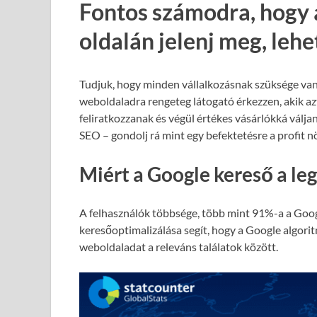
Fontos számodra, hogy 
oldalán jelenj meg, leh
Tudjuk, hogy minden vállalkozásnak szüksége van
weboldaladra rengeteg látogató érkezzen, akik azt
feliratkozzanak és végül értékes vásárlókká válja
SEO – gondolj rá mint egy befektetésre a profit 
Miért a Google kereső a le
A felhasználók többsége, több mint 91%-a a Goog
keresőoptimalizálása segít, hogy a Google algori
weboldaladat a releváns találatok között.