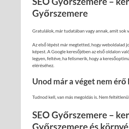
SEO Győrszemere – ker
Győrszemere
Gratulálok, már tudatában vagy annak, amit sok v
Az első lépést már megtetted, hogy weboldalad j
képest. A Google keresőjében az első oldalon val
legyen, feltéve, ha felismerik, hogy a keresőopti
eléréséhez.
Unod már a véget nem érő 
Tudnod kell, van más megoldás is. Nem feltétlenül
SEO Győrszemere – ker
Győrszemere és környé