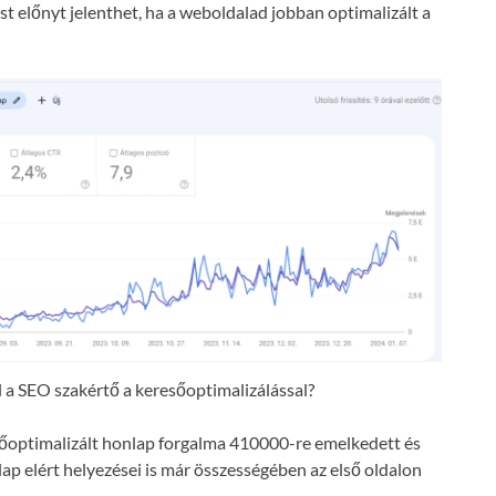
t előnyt jelenthet, ha a weboldalad jobban optimalizált a
a SEO szakértő a keresőoptimalizálással?
resőoptimalizált honlap forgalma 410000-re emelkedett és
lap elért helyezései is már összességében az első oldalon