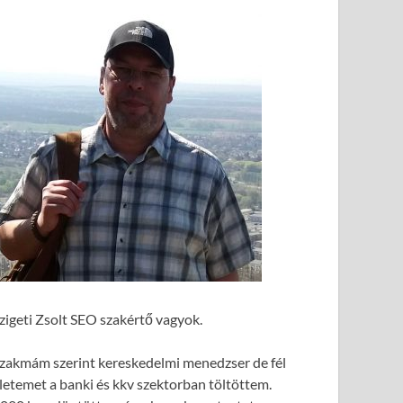
zigeti Zsolt SEO szakértő vagyok.
zakmám szerint kereskedelmi menedzser de fél
letemet a banki és kkv szektorban töltöttem.