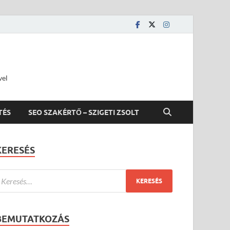
vel
TÉS
SEO SZAKÉRTŐ – SZIGETI ZSOLT
KERESÉS
BEMUTATKOZÁS