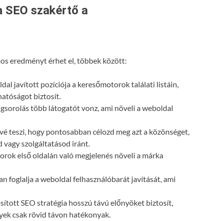
a SEO szakértő a
s eredményt érhet el, többek között:
dal javított pozíciója a keresőmotorok találati listáin,
atóságot biztosít.
gsorolás több látogatót vonz, ami növeli a weboldal
vé teszi, hogy pontosabban célozd meg azt a közönséget,
 vagy szolgáltatásod iránt.
orok első oldalán való megjelenés növeli a márka
n foglalja a weboldal felhasználóbarát javítását, ami
ósított SEO stratégia hosszú távú előnyöket biztosít,
lyek csak rövid távon hatékonyak.