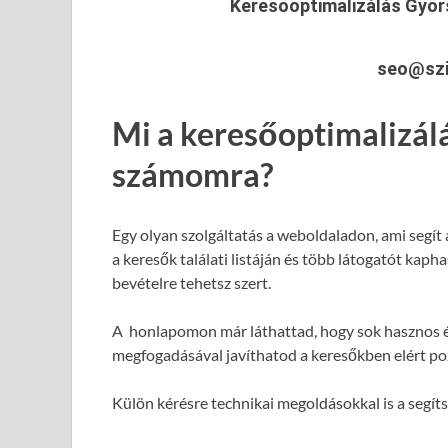
Keresőoptimalizálás Győ
seo@szi
Mi a keresőoptimalizál
számomra?
Egy olyan szolgáltatás a weboldaladon, ami segít
a keresők találati listáján és több látogatót kap
bevételre tehetsz szert.
A honlapomon már láthattad, hogy sok hasznos é
megfogadásával javíthatod a keresőkben elért poz
Külön kérésre technikai megoldásokkal is a segít