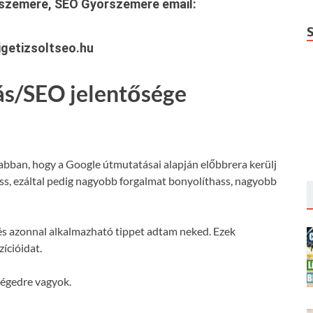
rszemere, SEO Győrszemere
email:
getizsoltseo.hu
ás/SEO jelentősége
 abban, hogy a Google útmutatásai alapján előbbrera kerülj
hass, ezáltal pedig nagyobb forgalmat bonyolíthass, nagyobb
s azonnal alkalmazható tippet adtam neked. Ezek
ícióidat.
ségedre vagyok.