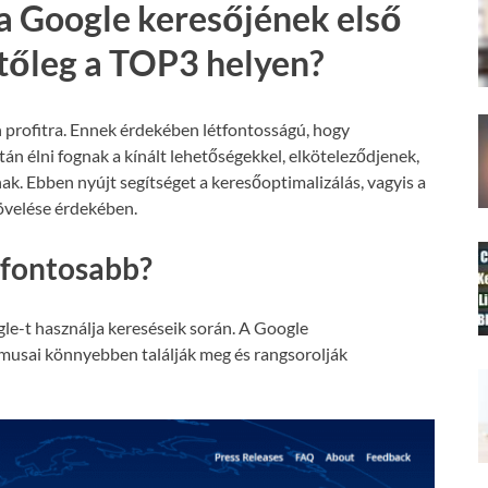
a Google keresőjének első
etőleg a TOP3 helyen?
 profitra. Ennek érdekében létfontosságú, hogy
án élni fognak a kínált lehetőségekkel, elköteleződjenek,
nak. Ebben nyújt segítséget a keresőoptimalizálás, vagyis a
növelése érdekében.
gfontosabb?
le-t használja kereséseik során. A Google
tmusai könnyebben találják meg és rangsorolják