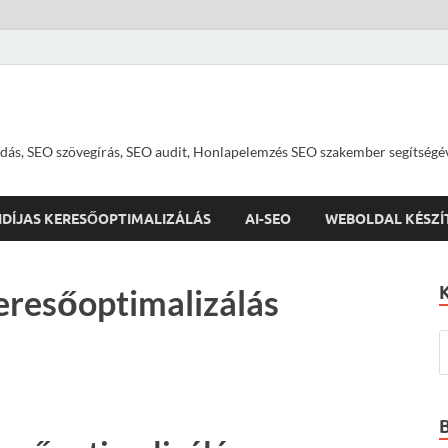
dás, SEO szövegírás, SEO audit, Honlapelemzés SEO szakember segítségé
IDÍJAS KERESŐOPTIMALIZÁLÁS
AI-SEO
WEBOLDAL KÉSZÍ
resőoptimalizálás