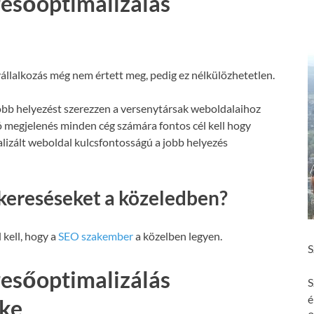
esőoptimalizálás
állalkozás még nem értett meg, pedig ez nélkülözhetetlen.
obb helyezést szerezzen a versenytársak weboldalaihoz
ó megjelenés minden cég számára fontos cél kell hogy
malizált weboldal kulcsfontosságú a jobb helyezés
kereséseket a közeledben?
 kell, hogy a
SEO szakember
a közelben legyen.
S
esőoptimalizálás
S
é
ke