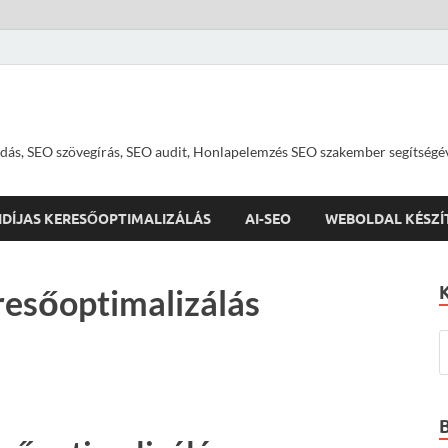
dás, SEO szövegírás, SEO audit, Honlapelemzés SEO szakember segítségé
IDÍJAS KERESŐOPTIMALIZÁLÁS
AI-SEO
WEBOLDAL KÉSZÍ
esőoptimalizálás