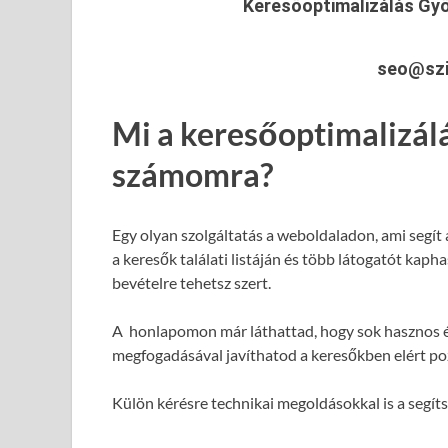
Keresőoptimalizálás Gy
seo@szi
Mi a keresőoptimalizál
számomra?
Egy olyan szolgáltatás a weboldaladon, ami segít
a keresők találati listáján és több látogatót kap
bevételre tehetsz szert.
A honlapomon már láthattad, hogy sok hasznos é
megfogadásával javíthatod a keresőkben elért poz
Külön kérésre technikai megoldásokkal is a segít