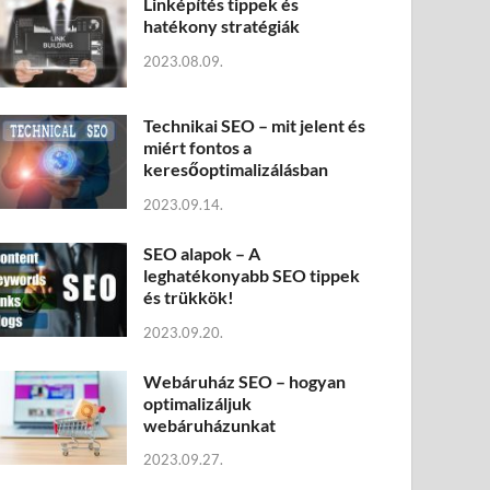
Linképítés tippek és
hatékony stratégiák
2023.08.09.
Technikai SEO – mit jelent és
miért fontos a
keresőoptimalizálásban
2023.09.14.
SEO alapok – A
leghatékonyabb SEO tippek
és trükkök!
2023.09.20.
Webáruház SEO – hogyan
optimalizáljuk
webáruházunkat
2023.09.27.