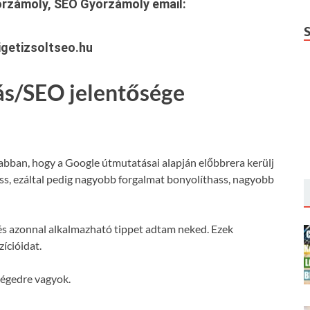
őrzámoly, SEO Győrzámoly
email:
getizsoltseo.hu
ás/SEO jelentősége
 abban, hogy a Google útmutatásai alapján előbbrera kerülj
hass, ezáltal pedig nagyobb forgalmat bonyolíthass, nagyobb
s azonnal alkalmazható tippet adtam neked. Ezek
ícióidat.
ségedre vagyok.