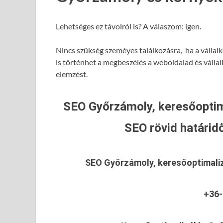
Lehetséges ez távolról is? A válaszom: igen.
Nincs szükség szeméyes találkozásra, ha a vállal
is történhet a megbeszélés a weboldalad és válla
elemzést.
SEO Győrzámoly, keresőoptim
SEO rövid határidő
SEO Győrzámoly, keresőoptimali
+36-