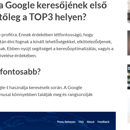
a Google keresőjének első
etőleg a TOP3 helyen?
 profitra. Ennek érdekében létfontosságú, hogy
án élni fognak a kínált lehetőségekkel, elköteleződjenek,
nak. Ebben nyújt segítséget a keresőoptimalizálás, vagyis a
növelése érdekében.
gfontosabb?
le-t használja kereséseik során. A Google
tmusai könnyebben találják meg és rangsorolják