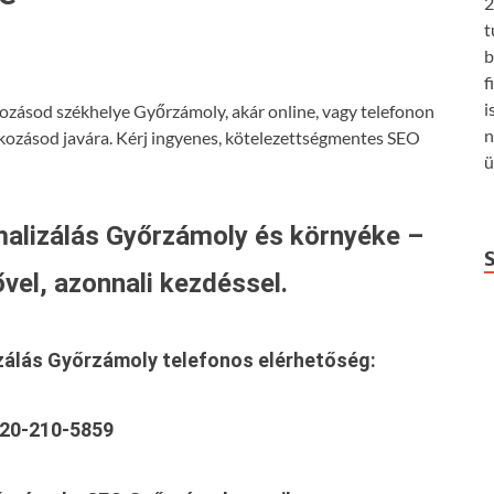
2
t
b
f
i
kozásod székhelye Győrzámoly, akár online, vagy telefonon
n
lkozásod javára. Kérj ingyenes, kötelezettségmentes SEO
ü
alizálás Győrzámoly és környéke –
vel, azonnali kezdéssel.
zálás Győrzámoly
telefonos elérhetőség:
20-210-5859