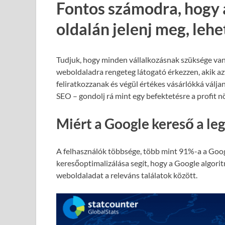
Fontos számodra, hogy 
oldalán jelenj meg, leh
Tudjuk, hogy minden vállalkozásnak szüksége van
weboldaladra rengeteg látogató érkezzen, akik azt
feliratkozzanak és végül értékes vásárlókká válja
SEO – gondolj rá mint egy befektetésre a profit 
Miért a Google kereső a le
A felhasználók többsége, több mint 91%-a a Goog
keresőoptimalizálása segít, hogy a Google algori
weboldaladat a releváns találatok között.