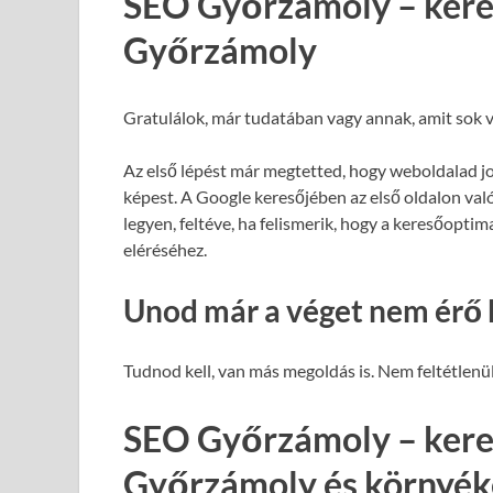
SEO Győrzámoly – kere
Győrzámoly
Gratulálok, már tudatában vagy annak, amit sok v
Az első lépést már megtetted, hogy weboldalad j
képest. A Google keresőjében az első oldalon val
legyen, feltéve, ha felismerik, hogy a keresőopti
eléréséhez.
Unod már a véget nem érő 
Tudnod kell, van más megoldás is. Nem feltétlenül
SEO Győrzámoly – kere
Győrzámoly és környék