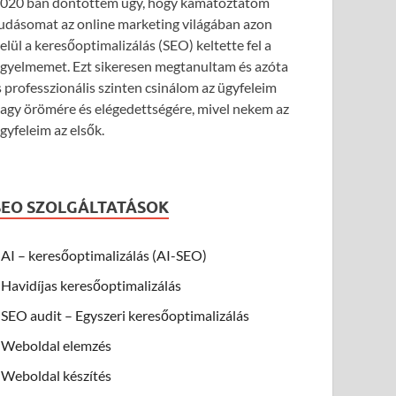
020 ban döntöttem úgy, hogy kamatoztatom
udásomat az online marketing világában azon
elül a keresőoptimalizálás (SEO) keltette fel a
igyelmemet. Ezt sikeresen megtanultam és azóta
s professzionális szinten csinálom az ügyfeleim
agy örömére és elégedettségére, mivel nekem az
gyfeleim az elsők.
SEO SZOLGÁLTATÁSOK
AI – keresőoptimalizálás (AI-SEO)
Havidíjas keresőoptimalizálás
SEO audit – Egyszeri keresőoptimalizálás
Weboldal elemzés
Weboldal készítés