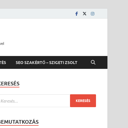
vel
TÉS
SEO SZAKÉRTŐ – SZIGETI ZSOLT
KERESÉS
BEMUTATKOZÁS