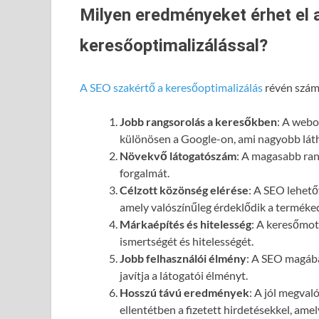
Milyen eredményeket érhet el 
keresőoptimalizálással?
A SEO szakértő a keresőoptimalizálás
révén számo
Jobb rangsorolás a keresőkben
: A webol
különösen a Google-on, ami nagyobb láth
Növekvő látogatószám
: A magasabb ran
forgalmát.
Célzott közönség elérése
: A SEO lehető
amely valószínűleg érdeklődik a terméked
Márkaépítés és hitelesség
: A keresőmot
ismertségét és hitelességét.
Jobb felhasználói élmény
: A SEO magába
javítja a látogatói élményt.
Hosszú távú eredmények
: A jól megval
ellentétben a fizetett hirdetésekkel, ame