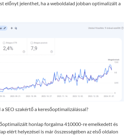
t előnyt jelenthet, ha a weboldalad jobban optimalizált a
a SEO szakértő a keresőoptimalizálással?
resőoptimalizált honlap forgalma 410000-re emelkedett és
lap elért helyezései is már összességében az első oldalon