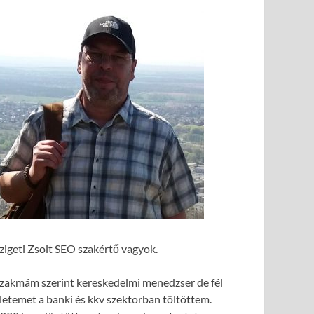
zigeti Zsolt SEO szakértő vagyok.
zakmám szerint kereskedelmi menedzser de fél
letemet a banki és kkv szektorban töltöttem.