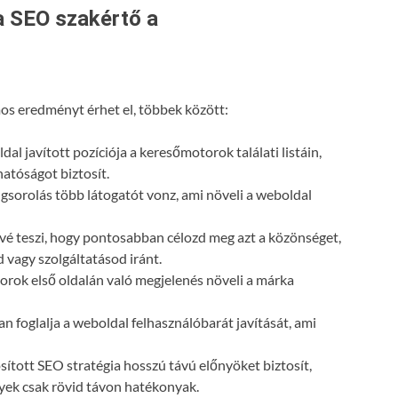
a SEO szakértő a
s eredményt érhet el, többek között:
dal javított pozíciója a keresőmotorok találati listáin,
atóságot biztosít.
gsorolás több látogatót vonz, ami növeli a weboldal
vé teszi, hogy pontosabban célozd meg azt a közönséget,
 vagy szolgáltatásod iránt.
orok első oldalán való megjelenés növeli a márka
n foglalja a weboldal felhasználóbarát javítását, ami
ósított SEO stratégia hosszú távú előnyöket biztosít,
lyek csak rövid távon hatékonyak.