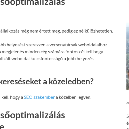
sőoptimalizálás
állalkozás még nem értett meg, pedig ez nélkülözhetetlen.
obb helyezést szerezzen a versenytársak weboldalaihoz
ó megjelenés minden cég számára fontos cél kell hogy
malizált weboldal kulcsfontosságú a jobb helyezés
kereséseket a közeledben?
 kell, hogy a
SEO szakember
a közelben legyen.
S
sőoptimalizálás
S
é
e