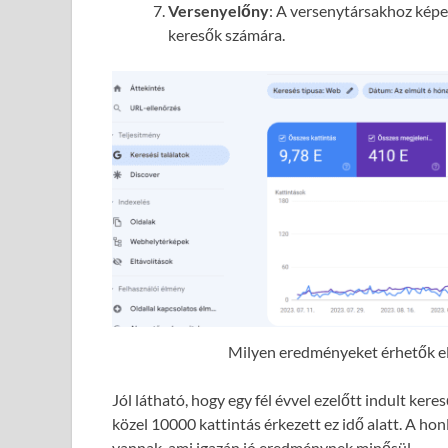
Versenyelőny
: A versenytársakhoz képes
keresők számára.
Milyen eredményeket érhetők el 
Jól látható, hogy egy fél évvel ezelőtt indult ke
közel 10000 kattintás érkezett ez idő alatt. A hon
vannak, ami igazán jó eredménynek minősül.