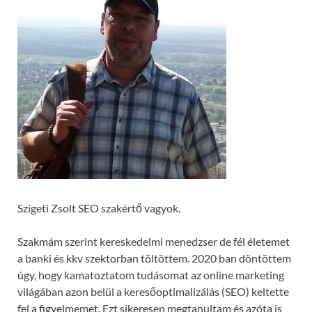
Szigeti Zsolt SEO szakértő vagyok.
Szakmám szerint kereskedelmi menedzser de fél életemet
a banki és kkv szektorban töltöttem. 2020 ban döntöttem
úgy, hogy kamatoztatom tudásomat az online marketing
világában azon belül a keresőoptimalizálás (SEO) keltette
fel a figyelmemet. Ezt sikeresen megtanultam és azóta is