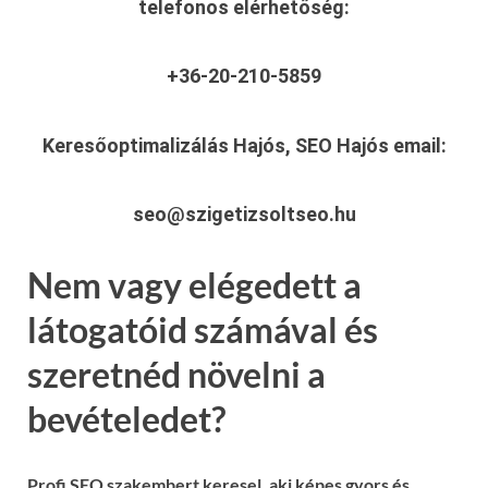
telefonos elérhetőség:
+36-20-210-5859
Keresőoptimalizálás Hajós, SEO Hajós
email:
seo@szigetizsoltseo.hu
Nem vagy elégedett a
látogatóid számával és
szeretnéd növelni a
bevételedet?
Profi SEO szakembert keresel, aki képes gyors és