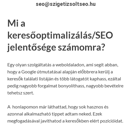
seo@szigetizsoltseo.hu
Mi a
keresőoptimalizálás/SEO
jelentősége számomra?
Egy olyan szolgáltatás a weboldaladon, ami segít abban,
hogy a Google útmutatásai alapján előbbrera kerülj a
keresők találati listáján és több látogatót kaphass, ezáltal
pedig nagyobb forgalmat bonyolíthass, nagyobb bevételre
tehetsz szert.
A honlapomon már láthattad, hogy sok hasznos és
azonnal alkalmazható tippet adtam neked. Ezek
megfogadásával javíthatod a keresőkben elért pozícióidat.