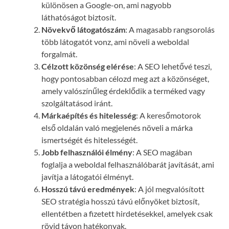
különösen a Google-on, ami nagyobb
láthatóságot biztosít.
Növekvő látogatószám
: A magasabb rangsorolás
több látogatót vonz, ami növeli a weboldal
forgalmát.
Célzott közönség elérése
: A SEO lehetővé teszi,
hogy pontosabban célozd meg azt a közönséget,
amely valószínűleg érdeklődik a terméked vagy
szolgáltatásod iránt.
Márkaépítés és hitelesség
: A keresőmotorok
első oldalán való megjelenés növeli a márka
ismertségét és hitelességét.
Jobb felhasználói élmény
: A SEO magában
foglalja a weboldal felhasználóbarát javítását, ami
javítja a látogatói élményt.
Hosszú távú eredmények
: A jól megvalósított
SEO stratégia hosszú távú előnyöket biztosít,
ellentétben a fizetett hirdetésekkel, amelyek csak
rövid távon hatékonyak.