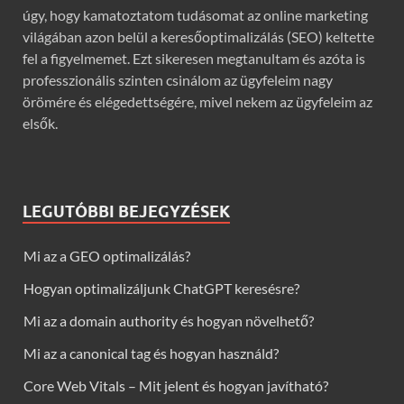
úgy, hogy kamatoztatom tudásomat az online marketing
világában azon belül a keresőoptimalizálás (SEO) keltette
fel a figyelmemet. Ezt sikeresen megtanultam és azóta is
professzionális szinten csinálom az ügyfeleim nagy
örömére és elégedettségére, mivel nekem az ügyfeleim az
elsők.
LEGUTÓBBI BEJEGYZÉSEK
Mi az a GEO optimalizálás?
Hogyan optimalizáljunk ChatGPT keresésre?
Mi az a domain authority és hogyan növelhető?
Mi az a canonical tag és hogyan használd?
Core Web Vitals – Mit jelent és hogyan javítható?