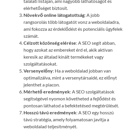
találati listáján, ami nagyobb láthatóságot és
elérhetőséget biztosít.
Növekvő online látogatottság
: A jobb
rangsorolás több látogatót vonz a weboldaladra,
ami fokozza az érdeklődést és potenciális ügyfelek
számát.
Célzott közönség elérése
: A SEO segít abban,
hogy azokat az embereket érd el, akik aktívan
keresik az általad kínált termékeket vagy
szolgáltatásokat.
Versenyelőny
: Ha a weboldalad jobban van
optimalizálva, mint a versenytársaidé, ez előnyt
jelenthet a piacon.
Mérhető eredmények
: A SEO szolgáltatások
segítségével nyomon követheted a fejlődést és
pontosan láthatod a befektetésed megtérülését.
Hosszú távú eredmények
: A SEO egy hosszú
távú stratégia, amely folyamatosan javítja a
weboldalad teljesítményét.