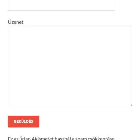
Üzenet
Ez az űrlap Akismetet használ a spam csökkentése