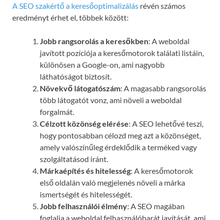
A SEO szakértő a keresőoptimalizálás
révén számos
eredményt érhet el, többek között:
Jobb rangsorolás a keresőkben
: A weboldal
javított pozíciója a keresőmotorok találati listáin,
különösen a Google-on, ami nagyobb
láthatóságot biztosít.
Növekvő látogatószám
: A magasabb rangsorolás
több látogatót vonz, ami növeli a weboldal
forgalmát.
Célzott közönség elérése
: A SEO lehetővé teszi,
hogy pontosabban célozd meg azt a közönséget,
amely valószínűleg érdeklődik a terméked vagy
szolgáltatásod iránt.
Márkaépítés és hitelesség
: A keresőmotorok
első oldalán való megjelenés növeli a márka
ismertségét és hitelességét.
Jobb felhasználói élmény
: A SEO magában
foglalja a weboldal felhasználóbarát javítását, ami