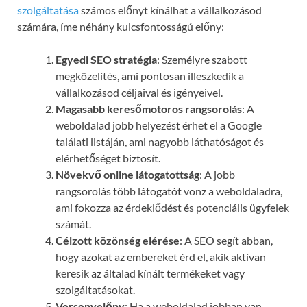
szolgáltatása
számos előnyt kínálhat a vállalkozásod
számára, íme néhány kulcsfontosságú előny:
Egyedi SEO stratégia
: Személyre szabott
megközelítés, ami pontosan illeszkedik a
vállalkozásod céljaival és igényeivel.
Magasabb keresőmotoros rangsorolás
: A
weboldalad jobb helyezést érhet el a Google
találati listáján, ami nagyobb láthatóságot és
elérhetőséget biztosít.
Növekvő online látogatottság
: A jobb
rangsorolás több látogatót vonz a weboldaladra,
ami fokozza az érdeklődést és potenciális ügyfelek
számát.
Célzott közönség elérése
: A SEO segít abban,
hogy azokat az embereket érd el, akik aktívan
keresik az általad kínált termékeket vagy
szolgáltatásokat.
Versenyelőny
: Ha a weboldalad jobban van