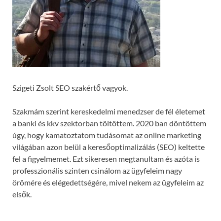
Szigeti Zsolt SEO szakértő vagyok.
Szakmám szerint kereskedelmi menedzser de fél életemet
a banki és kkv szektorban töltöttem. 2020 ban döntöttem
úgy, hogy kamatoztatom tudásomat az online marketing
világában azon belül a keresőoptimalizálás (SEO) keltette
fel a figyelmemet. Ezt sikeresen megtanultam és azóta is
professzionális szinten csinálom az ügyfeleim nagy
örömére és elégedettségére, mivel nekem az ügyfeleim az
elsők.