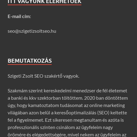
ITT VAGYUNK ELÉRHETŐEK
E-mail cím:
seo@szigetizsoltseo.hu
BEMUTATKOZÁS
Szigeti Zsolt SEO szakértő vagyok.
Szakmám szerint kereskedelmi menedzser de fél életemet
a banki és kkv szektorban töltöttem. 2020 ban döntöttem
úgy, hogy kamatoztatom tudásomat az online marketing
világában azon belül a keresőoptimalizálás (SEO) keltette
fel a figyelmemet. Ezt sikeresen megtanultam és azóta is
professzionális szinten csinálom az ügyfeleim nagy
örömére és elégedettségére, mivel nekem az ügyfeleim az