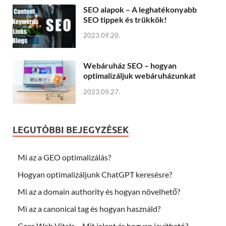
SEO alapok – A leghatékonyabb
SEO tippek és trükkök!
2023.09.20.
Webáruház SEO – hogyan
optimalizáljuk webáruházunkat
2023.09.27.
LEGUTÓBBI BEJEGYZÉSEK
Mi az a GEO optimalizálás?
Hogyan optimalizáljunk ChatGPT keresésre?
Mi az a domain authority és hogyan növelhető?
Mi az a canonical tag és hogyan használd?
Core Web Vitals – Mit jelent és hogyan javítható?