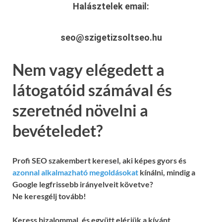
Halásztelek
email:
seo@szigetizsoltseo.hu
Nem vagy elégedett a
látogatóid számával és
szeretnéd növelni a
bevételedet?
Profi SEO szakembert keresel, aki képes gyors és
azonnal alkalmazható megoldásokat
kínálni, mindig a
Google legfrissebb irányelveit követve?
Ne keresgélj tovább!
Keress bizalommal, és együtt elérjük a kívánt