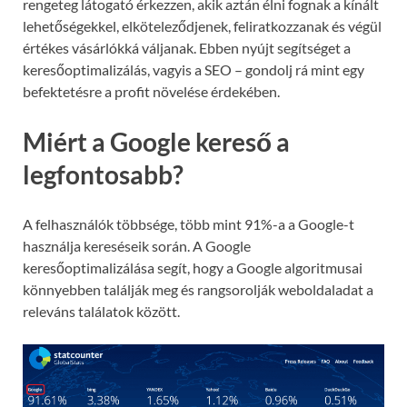
rengeteg látogató érkezzen, akik aztán élni fognak a kínált
lehetőségekkel, elköteleződjenek, feliratkozzanak és végül
értékes vásárlókká váljanak. Ebben nyújt segítséget a
keresőoptimalizálás, vagyis a SEO – gondolj rá mint egy
befektetésre a profit növelése érdekében.
Miért a Google kereső a
legfontosabb?
A felhasználók többsége, több mint 91%-a a Google-t
használja kereséseik során. A Google
keresőoptimalizálása segít, hogy a Google algoritmusai
könnyebben találják meg és rangsorolják weboldaladat a
releváns találatok között.