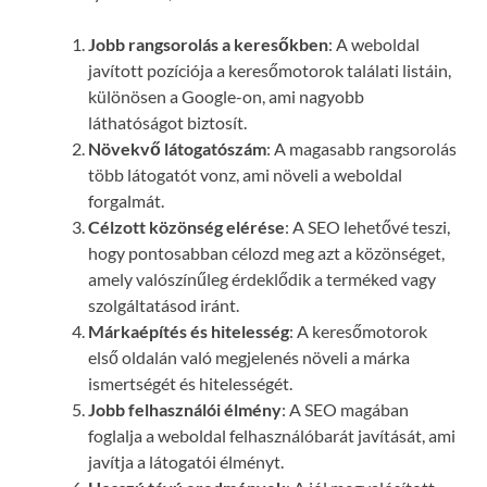
Jobb rangsorolás a keresőkben
: A weboldal
javított pozíciója a keresőmotorok találati listáin,
különösen a Google-on, ami nagyobb
láthatóságot biztosít.
Növekvő látogatószám
: A magasabb rangsorolás
több látogatót vonz, ami növeli a weboldal
forgalmát.
Célzott közönség elérése
: A SEO lehetővé teszi,
hogy pontosabban célozd meg azt a közönséget,
amely valószínűleg érdeklődik a terméked vagy
szolgáltatásod iránt.
Márkaépítés és hitelesség
: A keresőmotorok
első oldalán való megjelenés növeli a márka
ismertségét és hitelességét.
Jobb felhasználói élmény
: A SEO magában
foglalja a weboldal felhasználóbarát javítását, ami
javítja a látogatói élményt.