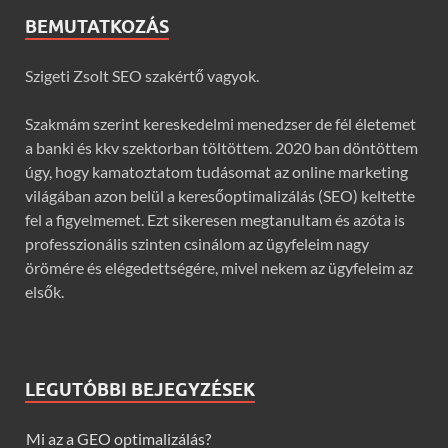
BEMUTATKOZÁS
Szigeti Zsolt SEO szakértő vagyok.
Szakmám szerint kereskedelmi menedzser de fél életemet
a banki és kkv szektorban töltöttem. 2020 ban döntöttem
úgy, hogy kamatoztatom tudásomat az online marketing
világában azon belül a keresőoptimalizálás (SEO) keltette
fel a figyelmemet. Ezt sikeresen megtanultam és azóta is
professzionális szinten csinálom az ügyfeleim nagy
örömére és elégedettségére, mivel nekem az ügyfeleim az
elsők.
LEGUTÓBBI BEJEGYZÉSEK
Mi az a GEO optimalizálás?