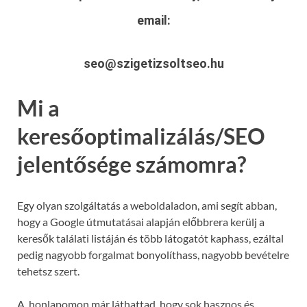
email:
seo@szigetizsoltseo.hu
Mi a
keresőoptimalizálás/SEO
jelentősége számomra?
Egy olyan szolgáltatás a weboldaladon, ami segít abban,
hogy a Google útmutatásai alapján előbbrera kerülj a
keresők találati listáján és több látogatót kaphass, ezáltal
pedig nagyobb forgalmat bonyolíthass, nagyobb bevételre
tehetsz szert.
A honlapomon már láthattad, hogy sok hasznos és