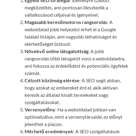
Egyedi SEO stratégia
: Személyre szabott
megközelítés, ami pontosan illeszkedik a
vállalkozásod céljaival és igényeivel.
Magasabb keresőmotoros rangsorolás
: A
weboldalad jobb helyezést érhet el a Google
találati listáján, ami nagyobb láthatóságot és
elérhetőséget biztosít.
Növekvő online látogatottság
: A jobb
rangsorolás több látogatót vonz a weboldaladra,
ami fokozza az érdeklődést és potenciális ügyfelek
számát.
Célzott közönség elérése
: A SEO segít abban,
hogy azokat az embereket érd el, akik aktívan
keresik az általad kínált termékeket vagy
szolgáltatásokat.
Versenyelőny
: Ha a weboldalad jobban van
optimalizálva, mint a versenytársaidé, ez előnyt
jelenthet a piacon.
Mérhető eredmények
: A SEO szolgáltatások