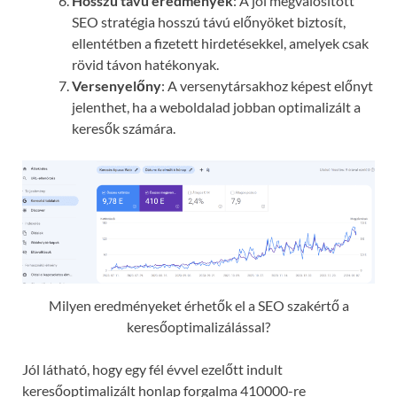
Hosszú távú eredmények
: A jól megvalósított
SEO stratégia hosszú távú előnyöket biztosít,
ellentétben a fizetett hirdetésekkel, amelyek csak
rövid távon hatékonyak.
Versenyelőny
: A versenytársakhoz képest előnyt
jelenthet, ha a weboldalad jobban optimalizált a
keresők számára.
Milyen eredményeket érhetők el a SEO szakértő a
keresőoptimalizálással?
Jól látható, hogy egy fél évvel ezelőtt indult
keresőoptimalizált honlap forgalma 410000-re