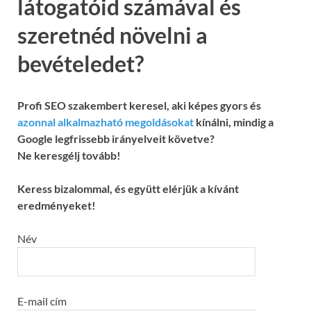
látogatóid számával és
szeretnéd növelni a
bevételedet?
Profi SEO szakembert keresel, aki képes gyors és
azonnal alkalmazható megoldásokat
kínálni, mindig a
Google legfrissebb irányelveit követve?
Ne keresgélj tovább!
Keress bizalommal, és együtt elérjük a kívánt
eredményeket!
Név
E-mail cím