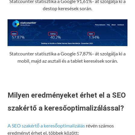
Statcounter statisztika a Google 91,61%- át szolgálja ki a
destop keresések során.
Statcounter statisztika a Google 57,87%- át szolgálja ki a
mobil, majd az asztali és a tablet keresések során.
Milyen eredményeket érhet el a SEO
szakértő a keresőoptimalizálással?
A SEO szakértő a keresőoptimalizálás
révén számos
eredményt érhet el, többek között: