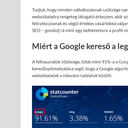
Tudjuk, hogy minden vállalkozásnak szüksége van
weboldaladra rengeteg látogató érkezzen, akik azt
feliratkozzanak és végül értékes vásárlókká válja
SEO – gondolj rá mint egy befektetésre a profit 
Miért a Google kereső a le
A felhasználók többsége, több mint 91%-a a Goog
keresőoptimalizálása segít, hogy a Google algori
weboldaladat a releváns találatok között.