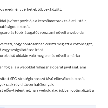
s eredményt érhet el, többek között:
dal javított pozíciója a keresőmotorok találati listáin,
atóságot biztosít.
gsorolás több látogatót vonz, ami növeli a weboldal
vé teszi, hogy pontosabban célozd meg azt a közönséget,
 vagy szolgáltatásod iránt.
orok első oldalán való megjelenés növeli a márka
n foglalja a weboldal felhasználóbarát javítását, ami
ósított SEO stratégia hosszú távú előnyöket biztosít,
lyek csak rövid távon hatékonyak.
t előnyt jelenthet, ha a weboldalad jobban optimalizált a