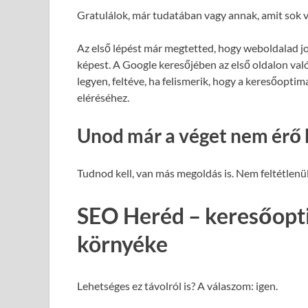
Gratulálok, már tudatában vagy annak, amit sok v
Az első lépést már megtetted, hogy weboldalad j
képest. A Google keresőjében az első oldalon val
legyen, feltéve, ha felismerik, hogy a keresőopti
eléréséhez.
Unod már a véget nem érő 
Tudnod kell, van más megoldás is. Nem feltétlenül
SEO Heréd – keresőopti
környéke
Lehetséges ez távolról is? A válaszom: igen.