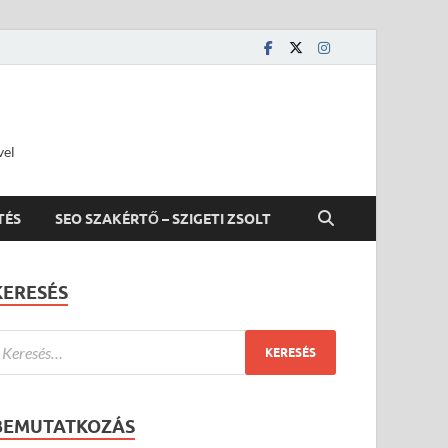
vel
TÉS
SEO SZAKÉRTŐ – SZIGETI ZSOLT
KERESÉS
BEMUTATKOZÁS