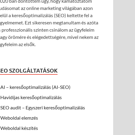
020 ban döntöttem úgy, hogy kamatoztatom
udásomat az online marketing világában azon
elül a keresőoptimalizálás (SEO) keltette fel a
igyelmemet. Ezt sikeresen megtanultam és azóta
s professzionális szinten csinálom az ügyfeleim
agy örömére és elégedettségére, mivel nekem az
gyfeleim az elsők.
SEO SZOLGÁLTATÁSOK
AI – keresőoptimalizálás (AI-SEO)
Havidíjas keresőoptimalizálás
SEO audit – Egyszeri keresőoptimalizálás
Weboldal elemzés
Weboldal készítés