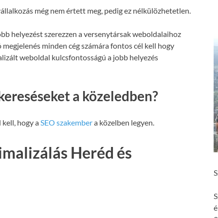
állalkozás még nem értett meg, pedig ez nélkülözhetetlen.
obb helyezést szerezzen a versenytársak weboldalaihoz
ó megjelenés minden cég számára fontos cél kell hogy
malizált weboldal kulcsfontosságú a jobb helyezés
kereséseket a közeledben?
 kell, hogy a
SEO szakember
a közelben legyen.
malizálás Heréd és
S
S
é