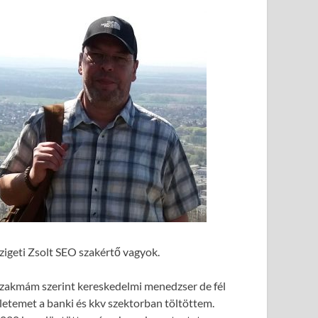
zigeti Zsolt SEO szakértő vagyok.
zakmám szerint kereskedelmi menedzser de fél
letemet a banki és kkv szektorban töltöttem.