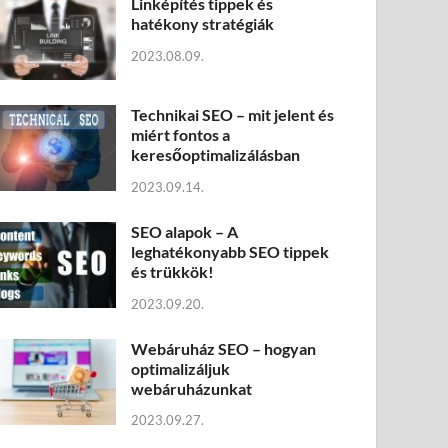
Linképítés tippek és
hatékony stratégiák
2023.08.09.
Technikai SEO – mit jelent és
miért fontos a
keresőoptimalizálásban
2023.09.14.
SEO alapok – A
leghatékonyabb SEO tippek
és trükkök!
2023.09.20.
Webáruház SEO – hogyan
optimalizáljuk
webáruházunkat
2023.09.27.