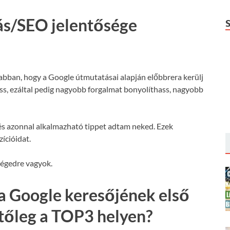
ás/SEO jelentősége
 abban, hogy a Google útmutatásai alapján előbbrera kerülj
hass, ezáltal pedig nagyobb forgalmat bonyolíthass, nagyobb
s azonnal alkalmazható tippet adtam neked. Ezek
ícióidat.
ségedre vagyok.
a Google keresőjének első
etőleg a TOP3 helyen?