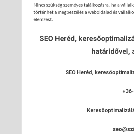
Nincs szükség szeméyes találkozásra, ha a vállalk
történhet a megbeszélés a weboldalad és vállalk
elemzést.
SEO Heréd, keresőoptimalizá
határidővel, 
SEO Heréd, keresőoptimali
+36-
Keresőoptimalizál
seo@szi