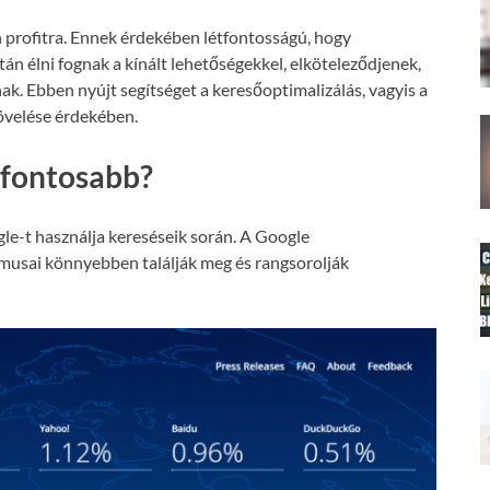
 profitra. Ennek érdekében létfontosságú, hogy
án élni fognak a kínált lehetőségekkel, elköteleződjenek,
nak. Ebben nyújt segítséget a keresőoptimalizálás, vagyis a
növelése érdekében.
gfontosabb?
le-t használja kereséseik során. A Google
tmusai könnyebben találják meg és rangsorolják