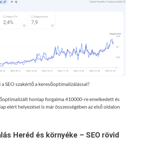
a SEO szakértő a keresőoptimalizálással?
resőoptimalizált honlap forgalma 410000-re emelkedett és
lap elért helyezései is már összességében az első oldalon
lás Heréd és környéke – SEO rövid