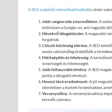
A SEO szakértő a keresőoptimalizálás
révén számo
Jobb rangsorolás a keresőkben
: A webol
különösen a Google-on, ami nagyobb láth
Növekvő látogatószám
: A magasabb ran
forgalmát.
Célzott közönség elérése
: A SEO lehető
amely valószínűleg érdeklődik a terméked
Márkaépítés és hitelesség
: A keresőmot
ismertségét és hitelességét.
Jobb felhasználói élmény
: A SEO magába
javítja a látogatói élményt.
Hosszú távú eredmények
: A jól megval
ellentétben a fizetett hirdetésekkel, ame
Versenyelőny
: A versenytársakhoz képes
keresők számára.