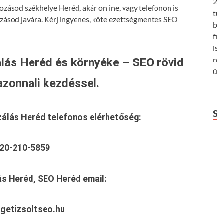
2
ozásod székhelye Heréd, akár online, vagy telefonon is
t
ozásod javára. Kérj ingyenes, kötelezettségmentes SEO
b
f
i
n
lás Heréd és környéke – SEO rövid
ü
azonnali kezdéssel.
zálás Heréd
telefonos elérhetőség:
20-210-5859
ás Heréd, SEO Heréd
email:
getizsoltseo.hu