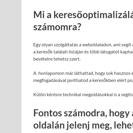
Mi a keresőoptimalizál
számomra?
Egy olyan szolgáltatás a weboldaladon, ami segít
a keresők találati listáján és több látogatót kap
bevételre tehetsz szert.
A honlapomon már láthattad, hogy sok hasznos é
megfogadásával javíthatod a keresőkben elért poz
Külön kérésre technikai megoldásokkal is a segít
Fontos számodra, hogy 
oldalán jelenj meg, leh