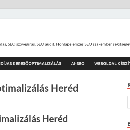
dás, SEO szövegírás, SEO audit, Honlapelemzés SEO szakember segítségé
IDÍJAS KERESŐOPTIMALIZÁLÁS
AI-SEO
WEBOLDAL KÉSZÍ
timalizálás Heréd
imalizálás Heréd