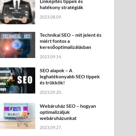
Linképítés tippek és
hatékony stratégiák
2023.08.09.
Technikai SEO – mit jelent és
miért fontos a
keresőoptimalizálásban
2023.09.14.
SEO alapok – A
leghatékonyabb SEO tippek
és trükkök!
2023.09.20.
Webáruház SEO – hogyan
optimalizáljuk
webáruházunkat
2023.09.27.