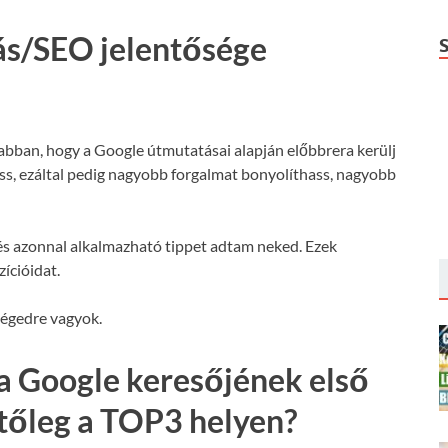
ás/SEO jelentősége
 abban, hogy a Google útmutatásai alapján előbbrera kerülj
hass, ezáltal pedig nagyobb forgalmat bonyolíthass, nagyobb
s azonnal alkalmazható tippet adtam neked. Ezek
ícióidat.
ségedre vagyok.
a Google keresőjének első
etőleg a TOP3 helyen?