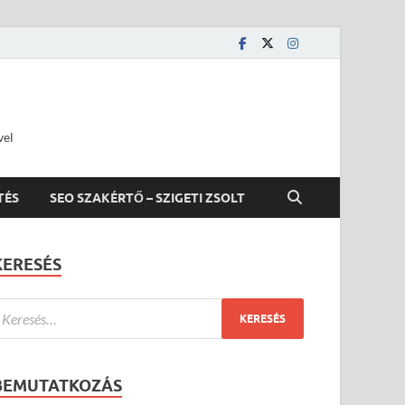
vel
TÉS
SEO SZAKÉRTŐ – SZIGETI ZSOLT
KERESÉS
BEMUTATKOZÁS