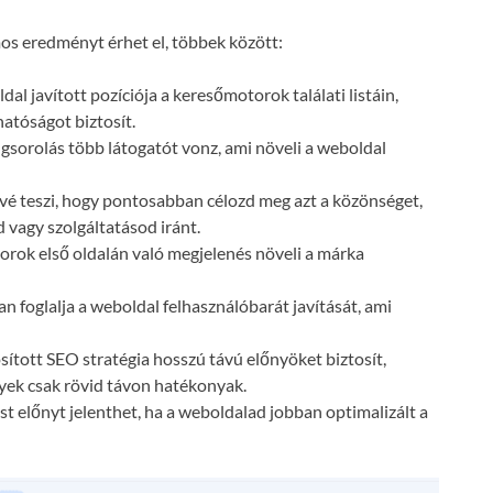
s eredményt érhet el, többek között:
dal javított pozíciója a keresőmotorok találati listáin,
atóságot biztosít.
gsorolás több látogatót vonz, ami növeli a weboldal
vé teszi, hogy pontosabban célozd meg azt a közönséget,
 vagy szolgáltatásod iránt.
orok első oldalán való megjelenés növeli a márka
n foglalja a weboldal felhasználóbarát javítását, ami
ósított SEO stratégia hosszú távú előnyöket biztosít,
lyek csak rövid távon hatékonyak.
t előnyt jelenthet, ha a weboldalad jobban optimalizált a