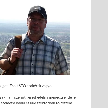
zigeti Zsolt SEO szakértő vagyok.
zakmám szerint kereskedelmi menedzser de fél
letemet a banki és kkv szektorban töltöttem.