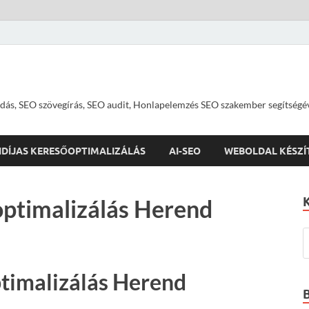
dás, SEO szövegírás, SEO audit, Honlapelemzés SEO szakember segítségé
IDÍJAS KERESŐOPTIMALIZÁLÁS
AI-SEO
WEBOLDAL KÉSZÍ
ptimalizálás Herend
timalizálás Herend