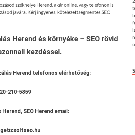
2
ozásod székhelye Herend, akár online, vagy telefonon is
t
ozásod javára. Kérj ingyenes, kötelezettségmentes SEO
b
f
i
n
lás Herend és környéke – SEO rövid
ü
azonnali kezdéssel.
zálás Herend
telefonos elérhetőség:
20-210-5859
s Herend, SEO Herend
email:
getizsoltseo.hu