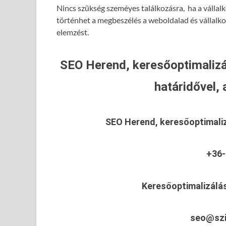
Nincs szükség szeméyes találkozásra, ha a vállalk
történhet a megbeszélés a weboldalad és vállalk
elemzést.
SEO Herend, keresőoptimalizá
határidővel, 
SEO Herend, keresőoptimali
+36-
Keresőoptimalizálá
seo@szi