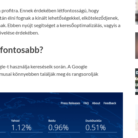
 profitra. Ennek érdekében létfontosságú, hogy
án élni fognak a kínált lehetőségekkel, elköteleződjenek,
nak. Ebben nyújt segítséget a keresőoptimalizálás, vagyis a
növelése érdekében.
gfontosabb?
le-t használja kereséseik során. A Google
tmusai könnyebben találják meg és rangsorolják