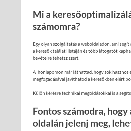
Mi a keresőoptimalizál
számomra?
Egy olyan szolgáltatás a weboldaladon, ami segít
a keresők találati listáján és több látogatót kap
bevételre tehetsz szert.
A honlapomon már láthattad, hogy sok hasznos é
megfogadásával javíthatod a keresőkben elért poz
Külön kérésre technikai megoldásokkal is a segít
Fontos számodra, hogy 
oldalán jelenj meg, leh