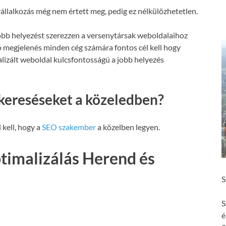
állalkozás még nem értett meg, pedig ez nélkülözhetetlen.
obb helyezést szerezzen a versenytársak weboldalaihoz
ó megjelenés minden cég számára fontos cél kell hogy
malizált weboldal kulcsfontosságú a jobb helyezés
kereséseket a közeledben?
 kell, hogy a
SEO szakember
a közelben legyen.
timalizálás Herend és
S
S
é