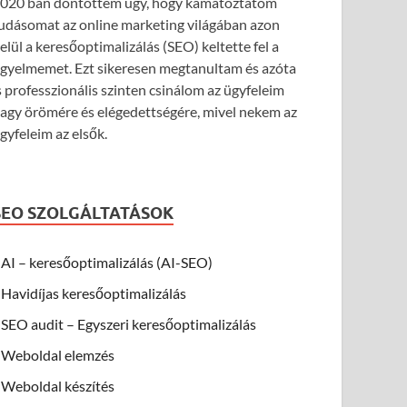
020 ban döntöttem úgy, hogy kamatoztatom
udásomat az online marketing világában azon
elül a keresőoptimalizálás (SEO) keltette fel a
igyelmemet. Ezt sikeresen megtanultam és azóta
s professzionális szinten csinálom az ügyfeleim
agy örömére és elégedettségére, mivel nekem az
gyfeleim az elsők.
SEO SZOLGÁLTATÁSOK
AI – keresőoptimalizálás (AI-SEO)
Havidíjas keresőoptimalizálás
SEO audit – Egyszeri keresőoptimalizálás
Weboldal elemzés
Weboldal készítés