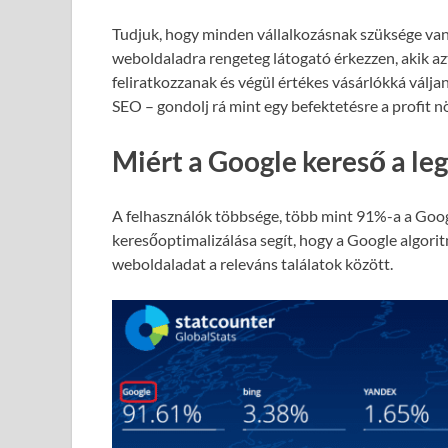
Tudjuk, hogy minden vállalkozásnak szüksége van
weboldaladra rengeteg látogató érkezzen, akik azt
feliratkozzanak és végül értékes vásárlókká válja
SEO – gondolj rá mint egy befektetésre a profit 
Miért a Google kereső a le
A felhasználók többsége, több mint 91%-a a Goog
keresőoptimalizálása segít, hogy a Google algori
weboldaladat a releváns találatok között.