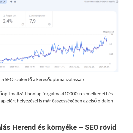
a SEO szakértő a keresőoptimalizálással?
resőoptimalizált honlap forgalma 410000-re emelkedett és
lap elért helyezései is már összességében az első oldalon
lás Herend és környéke – SEO rövid