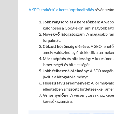
A SEO szakértő a keresőoptimalizálás
révén számo
Jobb rangsorolás a keresőkben
: A webol
különösen a Google-on, ami nagyobb láth
Növekvő látogatószám
: A magasabb ran
forgalmát.
Célzott közönség elérése
: A SEO lehető
amely valószínűleg érdeklődik a terméked
Márkaépítés és hitelesség
: A keresőmot
ismertségét és hitelességét.
Jobb felhasználói élmény
: A SEO magába
javítja a látogatói élményt.
Hosszú távú eredmények
: A jól megval
ellentétben a fizetett hirdetésekkel, ame
Versenyelőny
: A versenytársakhoz képes
keresők számára.