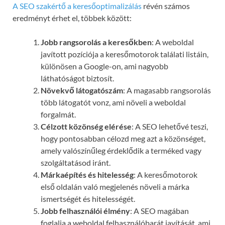
A SEO szakértő a keresőoptimalizálás
révén számos
eredményt érhet el, többek között:
Jobb rangsorolás a keresőkben
: A weboldal
javított pozíciója a keresőmotorok találati listáin,
különösen a Google-on, ami nagyobb
láthatóságot biztosít.
Növekvő látogatószám
: A magasabb rangsorolás
több látogatót vonz, ami növeli a weboldal
forgalmát.
Célzott közönség elérése
: A SEO lehetővé teszi,
hogy pontosabban célozd meg azt a közönséget,
amely valószínűleg érdeklődik a terméked vagy
szolgáltatásod iránt.
Márkaépítés és hitelesség
: A keresőmotorok
első oldalán való megjelenés növeli a márka
ismertségét és hitelességét.
Jobb felhasználói élmény
: A SEO magában
foglalja a weboldal felhasználóbarát javítását, ami