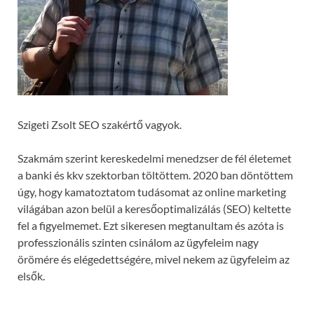
Szigeti Zsolt SEO szakértő vagyok.
Szakmám szerint kereskedelmi menedzser de fél életemet
a banki és kkv szektorban töltöttem. 2020 ban döntöttem
úgy, hogy kamatoztatom tudásomat az online marketing
világában azon belül a keresőoptimalizálás (SEO) keltette
fel a figyelmemet. Ezt sikeresen megtanultam és azóta is
professzionális szinten csinálom az ügyfeleim nagy
örömére és elégedettségére, mivel nekem az ügyfeleim az
elsők.