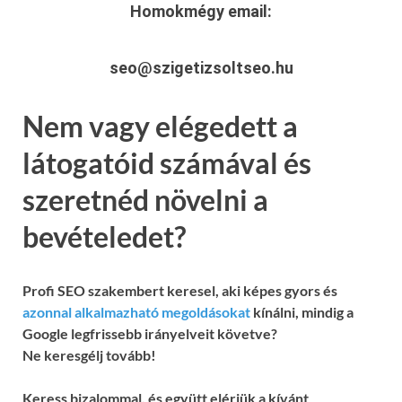
Homokmégy
email:
seo@szigetizsoltseo.hu
Nem vagy elégedett a
látogatóid számával és
szeretnéd növelni a
bevételedet?
Profi SEO szakembert keresel, aki képes gyors és
azonnal alkalmazható megoldásokat
kínálni, mindig a
Google legfrissebb irányelveit követve?
Ne keresgélj tovább!
Keress bizalommal, és együtt elérjük a kívánt