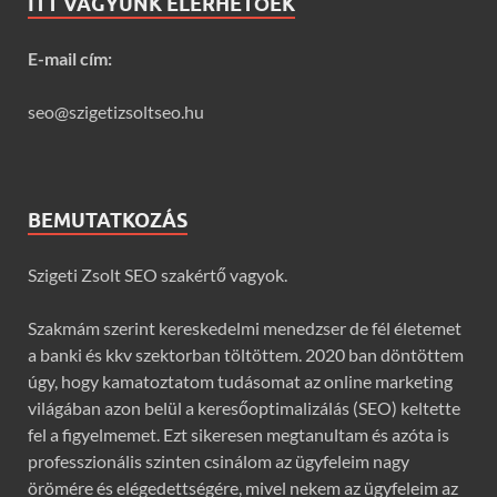
ITT VAGYUNK ELÉRHETŐEK
E-mail cím:
seo@szigetizsoltseo.hu
BEMUTATKOZÁS
Szigeti Zsolt SEO szakértő vagyok.
Szakmám szerint kereskedelmi menedzser de fél életemet
a banki és kkv szektorban töltöttem. 2020 ban döntöttem
úgy, hogy kamatoztatom tudásomat az online marketing
világában azon belül a keresőoptimalizálás (SEO) keltette
fel a figyelmemet. Ezt sikeresen megtanultam és azóta is
professzionális szinten csinálom az ügyfeleim nagy
örömére és elégedettségére, mivel nekem az ügyfeleim az