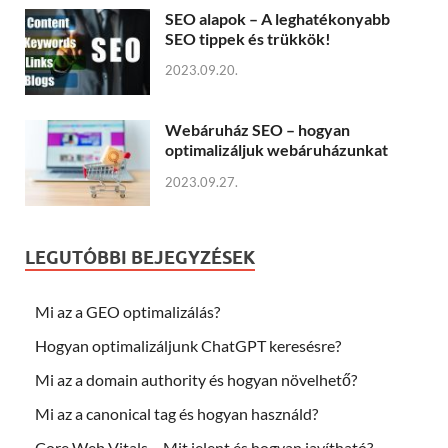
SEO alapok – A leghatékonyabb
SEO tippek és trükkök!
2023.09.20.
Webáruház SEO – hogyan
optimalizáljuk webáruházunkat
2023.09.27.
LEGUTÓBBI BEJEGYZÉSEK
Mi az a GEO optimalizálás?
Hogyan optimalizáljunk ChatGPT keresésre?
Mi az a domain authority és hogyan növelhető?
Mi az a canonical tag és hogyan használd?
Core Web Vitals – Mit jelent és hogyan javítható?