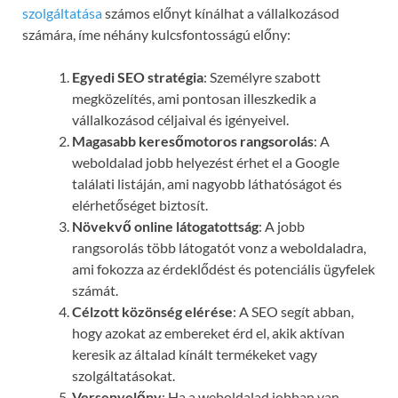
szolgáltatása
számos előnyt kínálhat a vállalkozásod
számára, íme néhány kulcsfontosságú előny:
Egyedi SEO stratégia
: Személyre szabott
megközelítés, ami pontosan illeszkedik a
vállalkozásod céljaival és igényeivel.
Magasabb keresőmotoros rangsorolás
: A
weboldalad jobb helyezést érhet el a Google
találati listáján, ami nagyobb láthatóságot és
elérhetőséget biztosít.
Növekvő online látogatottság
: A jobb
rangsorolás több látogatót vonz a weboldaladra,
ami fokozza az érdeklődést és potenciális ügyfelek
számát.
Célzott közönség elérése
: A SEO segít abban,
hogy azokat az embereket érd el, akik aktívan
keresik az általad kínált termékeket vagy
szolgáltatásokat.
Versenyelőny
: Ha a weboldalad jobban van