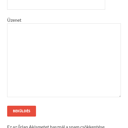
Üzenet
Ez az űrlap Akismetet használ a spam csökkentése