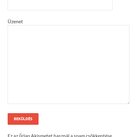
Üzenet
Ez az űrlap Akismetet használ a spam csökkentése