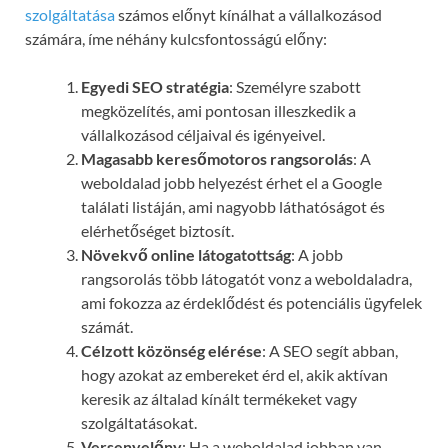
szolgáltatása
számos előnyt kínálhat a vállalkozásod
számára, íme néhány kulcsfontosságú előny:
Egyedi SEO stratégia
: Személyre szabott
megközelítés, ami pontosan illeszkedik a
vállalkozásod céljaival és igényeivel.
Magasabb keresőmotoros rangsorolás
: A
weboldalad jobb helyezést érhet el a Google
találati listáján, ami nagyobb láthatóságot és
elérhetőséget biztosít.
Növekvő online látogatottság
: A jobb
rangsorolás több látogatót vonz a weboldaladra,
ami fokozza az érdeklődést és potenciális ügyfelek
számát.
Célzott közönség elérése
: A SEO segít abban,
hogy azokat az embereket érd el, akik aktívan
keresik az általad kínált termékeket vagy
szolgáltatásokat.
Versenyelőny
: Ha a weboldalad jobban van