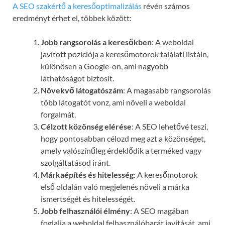
A SEO szakértő a keresőoptimalizálás
révén számos
eredményt érhet el, többek között:
Jobb rangsorolás a keresőkben
: A weboldal
javított pozíciója a keresőmotorok találati listáin,
különösen a Google-on, ami nagyobb
láthatóságot biztosít.
Növekvő látogatószám
: A magasabb rangsorolás
több látogatót vonz, ami növeli a weboldal
forgalmát.
Célzott közönség elérése
: A SEO lehetővé teszi,
hogy pontosabban célozd meg azt a közönséget,
amely valószínűleg érdeklődik a terméked vagy
szolgáltatásod iránt.
Márkaépítés és hitelesség
: A keresőmotorok
első oldalán való megjelenés növeli a márka
ismertségét és hitelességét.
Jobb felhasználói élmény
: A SEO magában
foglalja a weboldal felhasználóbarát javítását, ami