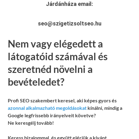
Járdánháza
email:
seo@szigetizsoltseo.hu
Nem vagy elégedett a
látogatóid számával és
szeretnéd növelni a
bevételedet?
Profi SEO szakembert keresel, aki képes gyors és
azonnal alkalmazható megoldásokat
kínálni, mindig a
Google legfrissebb irányelveit követve?
Ne keresgélj tovább!
Keress bizalommal, és együtt elérjük a kívánt