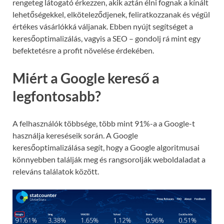
rengeteg látogató érkezzen, akik aztán élni fognak a kínált
lehetőségekkel, elköteleződjenek, feliratkozzanak és végül
értékes vásárlókká váljanak. Ebben nyújt segítséget a
keresőoptimalizálás, vagyis a SEO – gondolj rá mint egy
befektetésre a profit növelése érdekében.
Miért a Google kereső a
legfontosabb?
A felhasználók többsége, több mint 91%-a a Google-t
használja kereséseik során. A Google
keresőoptimalizálása segít, hogy a Google algoritmusai
könnyebben találják meg és rangsorolják weboldaladat a
releváns találatok között.