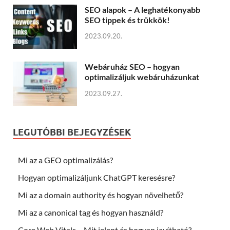
SEO alapok – A leghatékonyabb
SEO tippek és trükkök!
2023.09.20.
Webáruház SEO – hogyan
optimalizáljuk webáruházunkat
2023.09.27.
LEGUTÓBBI BEJEGYZÉSEK
Mi az a GEO optimalizálás?
Hogyan optimalizáljunk ChatGPT keresésre?
Mi az a domain authority és hogyan növelhető?
Mi az a canonical tag és hogyan használd?
Core Web Vitals – Mit jelent és hogyan javítható?