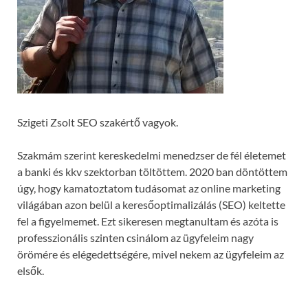
Szigeti Zsolt SEO szakértő vagyok.
Szakmám szerint kereskedelmi menedzser de fél életemet
a banki és kkv szektorban töltöttem. 2020 ban döntöttem
úgy, hogy kamatoztatom tudásomat az online marketing
világában azon belül a keresőoptimalizálás (SEO) keltette
fel a figyelmemet. Ezt sikeresen megtanultam és azóta is
professzionális szinten csinálom az ügyfeleim nagy
örömére és elégedettségére, mivel nekem az ügyfeleim az
elsők.