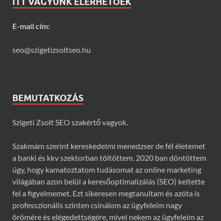
ITT VAGYUNK ELÉRHETŐEK
E-mail cím:
seo@szigetizsoltseo.hu
BEMUTATKOZÁS
Szigeti Zsolt SEO szakértő vagyok.
Szakmám szerint kereskedelmi menedzser de fél életemet
a banki és kkv szektorban töltöttem. 2020 ban döntöttem
úgy, hogy kamatoztatom tudásomat az online marketing
világában azon belül a keresőoptimalizálás (SEO) keltette
fel a figyelmemet. Ezt sikeresen megtanultam és azóta is
professzionális szinten csinálom az ügyfeleim nagy
örömére és elégedettségére, mivel nekem az ügyfeleim az