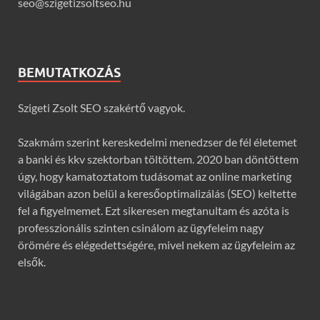
seo@szigetizsoltseo.hu
BEMUTATKOZÁS
Szigeti Zsolt SEO szakértő vagyok.
Szakmám szerint kereskedelmi menedzser de fél életemet
a banki és kkv szektorban töltöttem. 2020 ban döntöttem
úgy, hogy kamatoztatom tudásomat az online marketing
világában azon belül a keresőoptimalizálás (SEO) keltette
fel a figyelmemet. Ezt sikeresen megtanultam és azóta is
professzionális szinten csinálom az ügyfeleim nagy
örömére és elégedettségére, mivel nekem az ügyfeleim az
elsők.