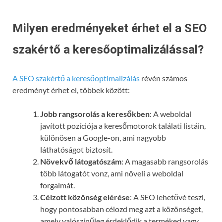
Milyen eredményeket érhet el a SEO
szakértő a keresőoptimalizálással?
A SEO szakértő a keresőoptimalizálás
révén számos
eredményt érhet el, többek között:
Jobb rangsorolás a keresőkben
: A weboldal
javított pozíciója a keresőmotorok találati listáin,
különösen a Google-on, ami nagyobb
láthatóságot biztosít.
Növekvő látogatószám
: A magasabb rangsorolás
több látogatót vonz, ami növeli a weboldal
forgalmát.
Célzott közönség elérése
: A SEO lehetővé teszi,
hogy pontosabban célozd meg azt a közönséget,
amely valószínűleg érdeklődik a terméked vagy