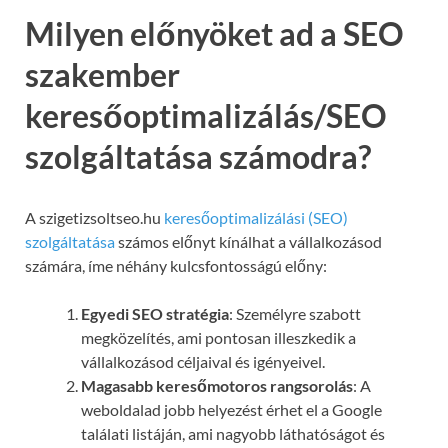
Milyen előnyöket ad a SEO
szakember
keresőoptimalizálás/SEO
szolgáltatása számodra?
A szigetizsoltseo.hu
keresőoptimalizálási (SEO)
szolgáltatása
számos előnyt kínálhat a vállalkozásod
számára, íme néhány kulcsfontosságú előny:
Egyedi SEO stratégia
: Személyre szabott
megközelítés, ami pontosan illeszkedik a
vállalkozásod céljaival és igényeivel.
Magasabb keresőmotoros rangsorolás
: A
weboldalad jobb helyezést érhet el a Google
találati listáján, ami nagyobb láthatóságot és