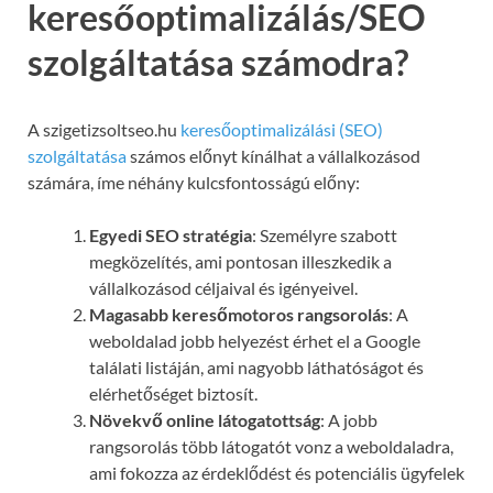
keresőoptimalizálás/SEO
szolgáltatása számodra?
A szigetizsoltseo.hu
keresőoptimalizálási (SEO)
szolgáltatása
számos előnyt kínálhat a vállalkozásod
számára, íme néhány kulcsfontosságú előny:
Egyedi SEO stratégia
: Személyre szabott
megközelítés, ami pontosan illeszkedik a
vállalkozásod céljaival és igényeivel.
Magasabb keresőmotoros rangsorolás
: A
weboldalad jobb helyezést érhet el a Google
találati listáján, ami nagyobb láthatóságot és
elérhetőséget biztosít.
Növekvő online látogatottság
: A jobb
rangsorolás több látogatót vonz a weboldaladra,
ami fokozza az érdeklődést és potenciális ügyfelek