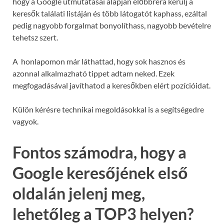
hogy a Google útmutatásai alapján előbbrera kerülj a
keresők találati listáján és több látogatót kaphass, ezáltal
pedig nagyobb forgalmat bonyolíthass, nagyobb bevételre
tehetsz szert.
A honlapomon már láthattad, hogy sok hasznos és
azonnal alkalmazható tippet adtam neked. Ezek
megfogadásával javíthatod a keresőkben elért pozícióidat.
Külön kérésre technikai megoldásokkal is a segítségedre
vagyok.
Fontos számodra, hogy a
Google keresőjének első
oldalán jelenj meg,
lehetőleg a TOP3 helyen?