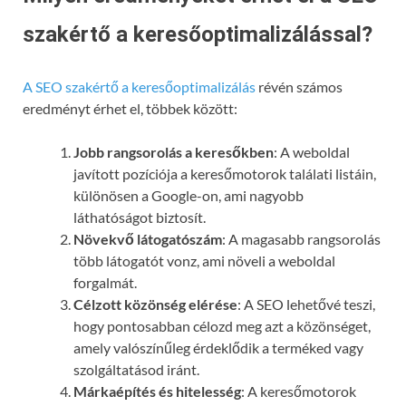
szakértő a keresőoptimalizálással?
A SEO szakértő a keresőoptimalizálás
révén számos
eredményt érhet el, többek között:
Jobb rangsorolás a keresőkben
: A weboldal
javított pozíciója a keresőmotorok találati listáin,
különösen a Google-on, ami nagyobb
láthatóságot biztosít.
Növekvő látogatószám
: A magasabb rangsorolás
több látogatót vonz, ami növeli a weboldal
forgalmát.
Célzott közönség elérése
: A SEO lehetővé teszi,
hogy pontosabban célozd meg azt a közönséget,
amely valószínűleg érdeklődik a terméked vagy
szolgáltatásod iránt.
Márkaépítés és hitelesség
: A keresőmotorok