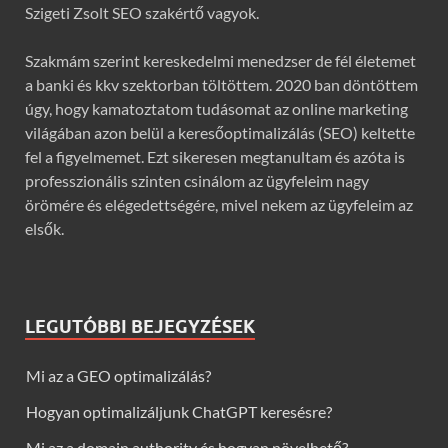
Szigeti Zsolt SEO szakértő vagyok.
Szakmám szerint kereskedelmi menedzser de fél életemet
a banki és kkv szektorban töltöttem. 2020 ban döntöttem
úgy, hogy kamatoztatom tudásomat az online marketing
világában azon belül a keresőoptimalizálás (SEO) keltette
fel a figyelmemet. Ezt sikeresen megtanultam és azóta is
professzionális szinten csinálom az ügyfeleim nagy
örömére és elégedettségére, mivel nekem az ügyfeleim az
elsők.
LEGUTÓBBI BEJEGYZÉSEK
Mi az a GEO optimalizálás?
Hogyan optimalizáljunk ChatGPT keresésre?
Mi az a domain authority és hogyan növelhető?