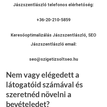
Jászszentlászló
telefonos elérhetőség:
+36-20-210-5859
Keresőoptimalizálás Jászszentlászló, SEO
Jászszentlászló
email:
seo@szigetizsoltseo.hu
Nem vagy elégedett a
látogatóid számával és
szeretnéd növelni a
bevételedet?