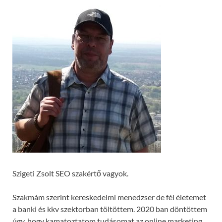
Szigeti Zsolt SEO szakértő vagyok.
Szakmám szerint kereskedelmi menedzser de fél életemet
a banki és kkv szektorban töltöttem. 2020 ban döntöttem
úgy, hogy kamatoztatom tudásomat az online marketing