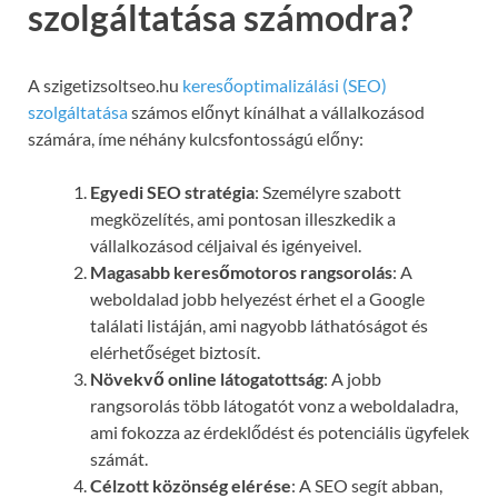
szolgáltatása számodra?
A szigetizsoltseo.hu
keresőoptimalizálási (SEO)
szolgáltatása
számos előnyt kínálhat a vállalkozásod
számára, íme néhány kulcsfontosságú előny:
Egyedi SEO stratégia
: Személyre szabott
megközelítés, ami pontosan illeszkedik a
vállalkozásod céljaival és igényeivel.
Magasabb keresőmotoros rangsorolás
: A
weboldalad jobb helyezést érhet el a Google
találati listáján, ami nagyobb láthatóságot és
elérhetőséget biztosít.
Növekvő online látogatottság
: A jobb
rangsorolás több látogatót vonz a weboldaladra,
ami fokozza az érdeklődést és potenciális ügyfelek
számát.
Célzott közönség elérése
: A SEO segít abban,