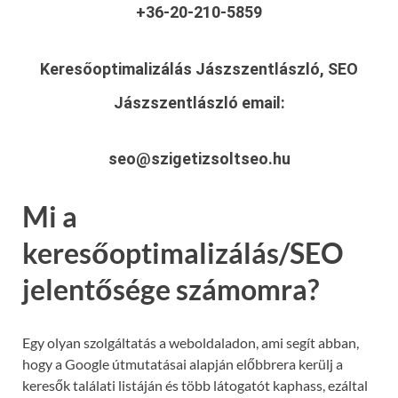
+36-20-210-5859
Keresőoptimalizálás Jászszentlászló, SEO
Jászszentlászló
email:
seo@szigetizsoltseo.hu
Mi a
keresőoptimalizálás/SEO
jelentősége számomra?
Egy olyan szolgáltatás a weboldaladon, ami segít abban,
hogy a Google útmutatásai alapján előbbrera kerülj a
keresők találati listáján és több látogatót kaphass, ezáltal