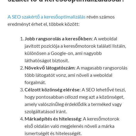
A SEO szakértő a keresőoptimalizálás
révén számos
eredményt érhet el, többek között:
Jobb rangsorolás a keresőkben
: A weboldal
javított pozíciója a keresőmotorok találati listáin,
különösen a Google-on, ami nagyobb
láthatóságot biztosít.
Növekvő látogatószám
: A magasabb rangsorolás
több látogatót vonz, ami növeli a weboldal
forgalmát.
Célzott közönség elérése
: A SEO lehetővé teszi,
hogy pontosabban célozd meg azt a közönséget,
amely valószínűleg érdeklődik a terméked vagy
szolgáltatásod iránt.
Márkaépítés és hitelesség
: A keresőmotorok
első oldalán való megjelenés növeli a márka
ismertségét és hitelességét.