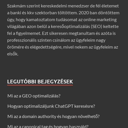
Szakmám szerint kereskedelmi menedzser de fél életemet
a banki és kkv szektorban töltöttem. 2020 ban döntöttem
úgy, hogy kamatoztatom tudásomat az online marketing
világában azon belül a keresőoptimalizálás (SEO) keltette
fel a figyelmemet. Ezt sikeresen megtanultam és azóta is
professzionális szinten csinálom az ügyfeleim nagy
örömére és elégedettségére, mivel nekem az ügyfeleim az
elsők.
LEGUTÓBBI BEJEGYZÉSEK
Mi az a GEO optimalizálás?
Hogyan optimalizáljunk ChatGPT keresésre?
Mi az a domain authority és hogyan növelhető?
Mi az a canonical tag és hogyan használd?