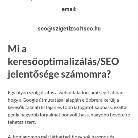
email:
seo@szigetizsoltseo.hu
Mi a
keresőoptimalizálás/SEO
jelentősége számomra?
Egy olyan szolgáltatás a weboldaladon, ami segít abban,
hogy a Google útmutatásai alapján előbbrera kerülj a
keresők találati listáján és több látogatót kaphass, ezáltal
pedig nagyobb forgalmat bonyolíthass, nagyobb bevételre
tehetsz szert.
A honlapomon már láthattad, hogy sok hasznos és