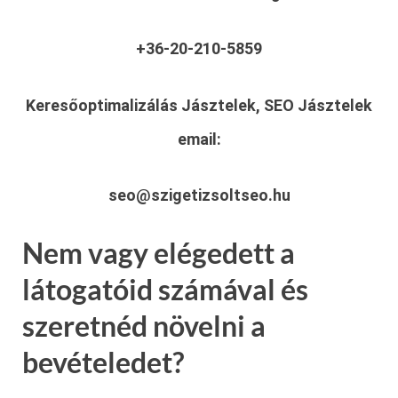
+36-20-210-5859
Keresőoptimalizálás Jásztelek, SEO Jásztelek
email:
seo@szigetizsoltseo.hu
Nem vagy elégedett a
látogatóid számával és
szeretnéd növelni a
bevételedet?