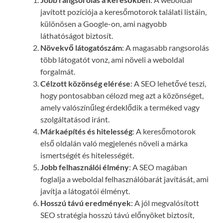
javított pozíciója a keresőmotorok találati listáin,
különösen a Google-on, ami nagyobb
láthatóságot biztosít.
Növekvő látogatószám
: A magasabb rangsorolás
több látogatót vonz, ami növeli a weboldal
forgalmát.
Célzott közönség elérése
: A SEO lehetővé teszi,
hogy pontosabban célozd meg azt a közönséget,
amely valószínűleg érdeklődik a terméked vagy
szolgáltatásod iránt.
Márkaépítés és hitelesség
: A keresőmotorok
első oldalán való megjelenés növeli a márka
ismertségét és hitelességét.
Jobb felhasználói élmény
: A SEO magában
foglalja a weboldal felhasználóbarát javítását, ami
javítja a látogatói élményt.
Hosszú távú eredmények
: A jól megvalósított
SEO stratégia hosszú távú előnyöket biztosít,