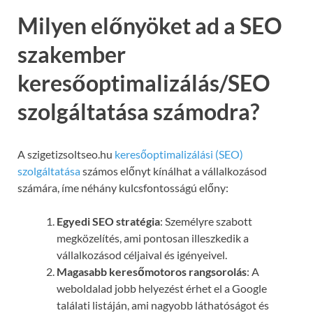
Milyen előnyöket ad a SEO
szakember
keresőoptimalizálás/SEO
szolgáltatása számodra?
A szigetizsoltseo.hu
keresőoptimalizálási (SEO)
szolgáltatása
számos előnyt kínálhat a vállalkozásod
számára, íme néhány kulcsfontosságú előny:
Egyedi SEO stratégia
: Személyre szabott
megközelítés, ami pontosan illeszkedik a
vállalkozásod céljaival és igényeivel.
Magasabb keresőmotoros rangsorolás
: A
weboldalad jobb helyezést érhet el a Google
találati listáján, ami nagyobb láthatóságot és