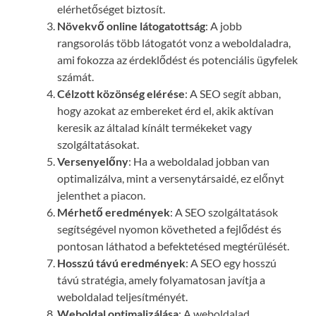
elérhetőséget biztosít.
Növekvő online látogatottság
: A jobb
rangsorolás több látogatót vonz a weboldaladra,
ami fokozza az érdeklődést és potenciális ügyfelek
számát.
Célzott közönség elérése
: A SEO segít abban,
hogy azokat az embereket érd el, akik aktívan
keresik az általad kínált termékeket vagy
szolgáltatásokat.
Versenyelőny
: Ha a weboldalad jobban van
optimalizálva, mint a versenytársaidé, ez előnyt
jelenthet a piacon.
Mérhető eredmények
: A SEO szolgáltatások
segítségével nyomon követheted a fejlődést és
pontosan láthatod a befektetésed megtérülését.
Hosszú távú eredmények
: A SEO egy hosszú
távú stratégia, amely folyamatosan javítja a
weboldalad teljesítményét.
Weboldal optimalizálása
: A weboldalad