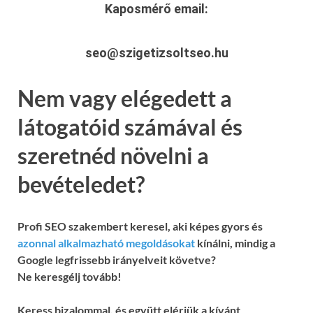
Kaposmérő
email:
seo@szigetizsoltseo.hu
Nem vagy elégedett a
látogatóid számával és
szeretnéd növelni a
bevételedet?
Profi SEO szakembert keresel, aki képes gyors és
azonnal alkalmazható megoldásokat
kínálni, mindig a
Google legfrissebb irányelveit követve?
Ne keresgélj tovább!
Keress bizalommal, és együtt elérjük a kívánt