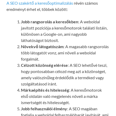
A SEO szakértő a keresőoptimalizálás
révén számos
eredményt érhet el, többek között:
Jobb rangsorolás a keresőkben
: A weboldal
javított pozíciója a keresőmotorok találati listáin,
különösen a Google-on, ami nagyobb
láthatóságot biztosít.
Növekvő látogatószám
: A magasabb rangsorolás
több látogatót vonz, ami növeli a weboldal
forgalmát.
Célzott közönség elérése
: A SEO lehetővé teszi,
hogy pontosabban célozd meg azt a közönséget,
amely valószínűleg érdeklődik a terméked vagy
szolgáltatásod iránt.
Márkaépítés és hitelesség
: A keresőmotorok
első oldalán való megjelenés növeli a márka
ismertségét és hitelességét.
Jobb felhasználói élmény
: A SEO magában
foglalja a weboldal felhasználóbarát javítását, ami