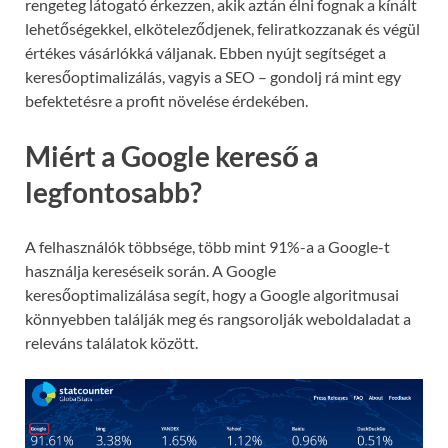
rengeteg látogató érkezzen, akik aztán élni fognak a kínált
lehetőségekkel, elköteleződjenek, feliratkozzanak és végül
értékes vásárlókká váljanak. Ebben nyújt segítséget a
keresőoptimalizálás, vagyis a SEO – gondolj rá mint egy
befektetésre a profit növelése érdekében.
Miért a Google kereső a
legfontosabb?
A felhasználók többsége, több mint 91%-a a Google-t
használja kereséseik során. A Google
keresőoptimalizálása segít, hogy a Google algoritmusai
könnyebben találják meg és rangsorolják weboldaladat a
releváns találatok között.