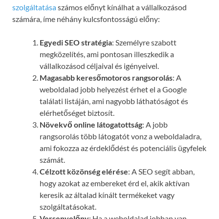
szolgáltatása
számos előnyt kínálhat a vállalkozásod
számára, íme néhány kulcsfontosságú előny:
Egyedi SEO stratégia
: Személyre szabott
megközelítés, ami pontosan illeszkedik a
vállalkozásod céljaival és igényeivel.
Magasabb keresőmotoros rangsorolás
: A
weboldalad jobb helyezést érhet el a Google
találati listáján, ami nagyobb láthatóságot és
elérhetőséget biztosít.
Növekvő online látogatottság
: A jobb
rangsorolás több látogatót vonz a weboldaladra,
ami fokozza az érdeklődést és potenciális ügyfelek
számát.
Célzott közönség elérése
: A SEO segít abban,
hogy azokat az embereket érd el, akik aktívan
keresik az általad kínált termékeket vagy
szolgáltatásokat.
Versenyelőny
: Ha a weboldalad jobban van