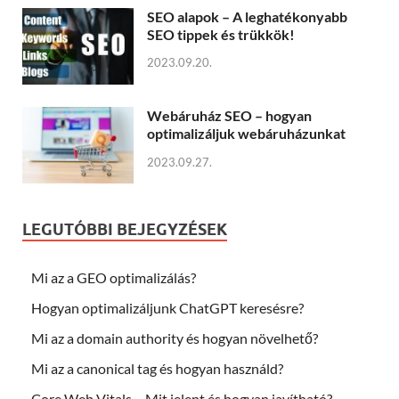
SEO alapok – A leghatékonyabb
SEO tippek és trükkök!
2023.09.20.
Webáruház SEO – hogyan
optimalizáljuk webáruházunkat
2023.09.27.
LEGUTÓBBI BEJEGYZÉSEK
Mi az a GEO optimalizálás?
Hogyan optimalizáljunk ChatGPT keresésre?
Mi az a domain authority és hogyan növelhető?
Mi az a canonical tag és hogyan használd?
Core Web Vitals – Mit jelent és hogyan javítható?