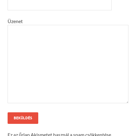
Üzenet
Ez az űrlap Akismetet használ a spam csökkentése