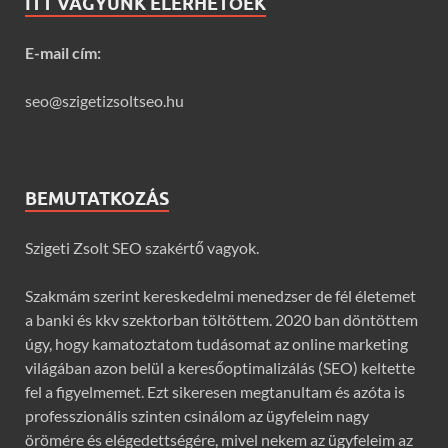
ITT VAGYUNK ELÉRHETŐEK
E-mail cím:
seo@szigetizsoltseo.hu
BEMUTATKOZÁS
Szigeti Zsolt SEO szakértő vagyok.
Szakmám szerint kereskedelmi menedzser de fél életemet
a banki és kkv szektorban töltöttem. 2020 ban döntöttem
úgy, hogy kamatoztatom tudásomat az online marketing
világában azon belül a keresőoptimalizálás (SEO) keltette
fel a figyelmemet. Ezt sikeresen megtanultam és azóta is
professzionális szinten csinálom az ügyfeleim nagy
örömére és elégedettségére, mivel nekem az ügyfeleim az