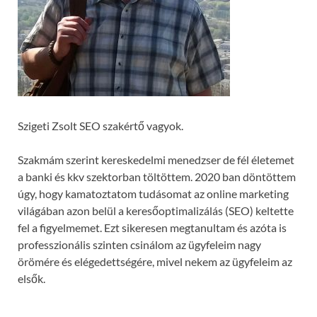
Szigeti Zsolt SEO szakértő vagyok.
Szakmám szerint kereskedelmi menedzser de fél életemet
a banki és kkv szektorban töltöttem. 2020 ban döntöttem
úgy, hogy kamatoztatom tudásomat az online marketing
világában azon belül a keresőoptimalizálás (SEO) keltette
fel a figyelmemet. Ezt sikeresen megtanultam és azóta is
professzionális szinten csinálom az ügyfeleim nagy
örömére és elégedettségére, mivel nekem az ügyfeleim az
elsők.