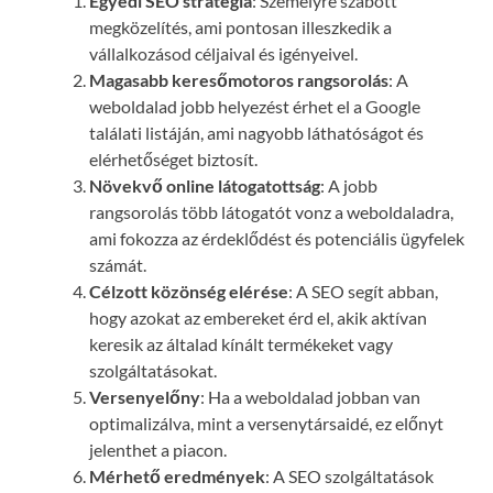
Egyedi SEO stratégia
: Személyre szabott
megközelítés, ami pontosan illeszkedik a
vállalkozásod céljaival és igényeivel.
Magasabb keresőmotoros rangsorolás
: A
weboldalad jobb helyezést érhet el a Google
találati listáján, ami nagyobb láthatóságot és
elérhetőséget biztosít.
Növekvő online látogatottság
: A jobb
rangsorolás több látogatót vonz a weboldaladra,
ami fokozza az érdeklődést és potenciális ügyfelek
számát.
Célzott közönség elérése
: A SEO segít abban,
hogy azokat az embereket érd el, akik aktívan
keresik az általad kínált termékeket vagy
szolgáltatásokat.
Versenyelőny
: Ha a weboldalad jobban van
optimalizálva, mint a versenytársaidé, ez előnyt
jelenthet a piacon.
Mérhető eredmények
: A SEO szolgáltatások