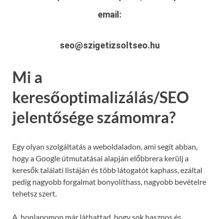
email:
seo@szigetizsoltseo.hu
Mi a
keresőoptimalizálás/SEO
jelentősége számomra?
Egy olyan szolgáltatás a weboldaladon, ami segít abban,
hogy a Google útmutatásai alapján előbbrera kerülj a
keresők találati listáján és több látogatót kaphass, ezáltal
pedig nagyobb forgalmat bonyolíthass, nagyobb bevételre
tehetsz szert.
A honlapomon már láthattad, hogy sok hasznos és