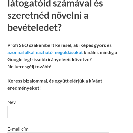
látogatóid számával és
szeretnéd növelni a
bevételedet?
Profi SEO szakembert keresel, aki képes gyors és
azonnal alkalmazható megoldásokat
kínálni, mindig a
Google legfrissebb irányelveit követve?
Ne keresgélj tovább!
Keress bizalommal, és együtt elérjük a kívánt
eredményeket!
Név
E-mail cím