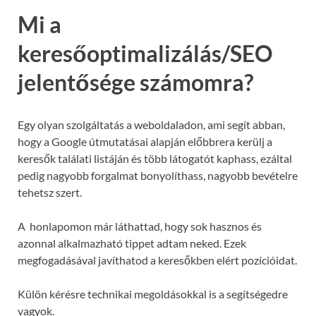
Mi a
keresőoptimalizálás/SEO
jelentősége számomra?
Egy olyan szolgáltatás a weboldaladon, ami segít abban,
hogy a Google útmutatásai alapján előbbrera kerülj a
keresők találati listáján és több látogatót kaphass, ezáltal
pedig nagyobb forgalmat bonyolíthass, nagyobb bevételre
tehetsz szert.
A honlapomon már láthattad, hogy sok hasznos és
azonnal alkalmazható tippet adtam neked. Ezek
megfogadásával javíthatod a keresőkben elért pozícióidat.
Külön kérésre technikai megoldásokkal is a segítségedre
vagyok.