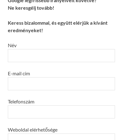
Google legfrissebb irányelveit követve?
Ne keresgélj tovább!
Keress bizalommal, és együtt elérjük a kívánt
eredményeket!
Név
E-mail cím
Telefonszám
Weboldal elérhetősége