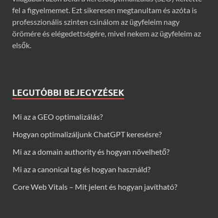
fel a figyelmemet. Ezt sikeresen megtanultam és azóta is
professzionális szinten csinálom az ügyfeleim nagy
örömére és elégedettségére, mivel nekem az ügyfeleim az
elsők.
LEGUTÓBBI BEJEGYZÉSEK
Mi az a GEO optimalizálás?
Hogyan optimalizáljunk ChatGPT keresésre?
Mi az a domain authority és hogyan növelhető?
Mi az a canonical tag és hogyan használd?
Core Web Vitals – Mit jelent és hogyan javítható?