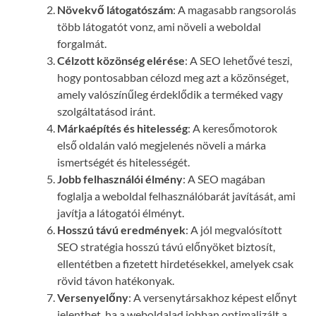
Növekvő látogatószám
: A magasabb rangsorolás
több látogatót vonz, ami növeli a weboldal
forgalmát.
Célzott közönség elérése
: A SEO lehetővé teszi,
hogy pontosabban célozd meg azt a közönséget,
amely valószínűleg érdeklődik a terméked vagy
szolgáltatásod iránt.
Márkaépítés és hitelesség
: A keresőmotorok
első oldalán való megjelenés növeli a márka
ismertségét és hitelességét.
Jobb felhasználói élmény
: A SEO magában
foglalja a weboldal felhasználóbarát javítását, ami
javítja a látogatói élményt.
Hosszú távú eredmények
: A jól megvalósított
SEO stratégia hosszú távú előnyöket biztosít,
ellentétben a fizetett hirdetésekkel, amelyek csak
rövid távon hatékonyak.
Versenyelőny
: A versenytársakhoz képest előnyt
jelenthet, ha a weboldalad jobban optimalizált a