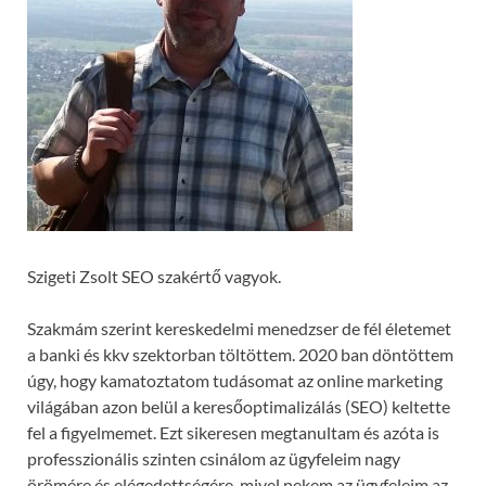
Szigeti Zsolt SEO szakértő vagyok.
Szakmám szerint kereskedelmi menedzser de fél életemet
a banki és kkv szektorban töltöttem. 2020 ban döntöttem
úgy, hogy kamatoztatom tudásomat az online marketing
világában azon belül a keresőoptimalizálás (SEO) keltette
fel a figyelmemet. Ezt sikeresen megtanultam és azóta is
professzionális szinten csinálom az ügyfeleim nagy
örömére és elégedettségére, mivel nekem az ügyfeleim az