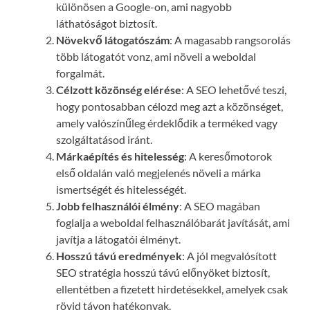
különösen a Google-on, ami nagyobb
láthatóságot biztosít.
Növekvő látogatószám
: A magasabb rangsorolás
több látogatót vonz, ami növeli a weboldal
forgalmát.
Célzott közönség elérése
: A SEO lehetővé teszi,
hogy pontosabban célozd meg azt a közönséget,
amely valószínűleg érdeklődik a terméked vagy
szolgáltatásod iránt.
Márkaépítés és hitelesség
: A keresőmotorok
első oldalán való megjelenés növeli a márka
ismertségét és hitelességét.
Jobb felhasználói élmény
: A SEO magában
foglalja a weboldal felhasználóbarát javítását, ami
javítja a látogatói élményt.
Hosszú távú eredmények
: A jól megvalósított
SEO stratégia hosszú távú előnyöket biztosít,
ellentétben a fizetett hirdetésekkel, amelyek csak
rövid távon hatékonyak.