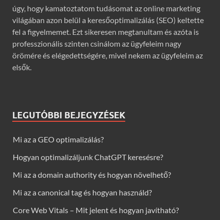
úgy, hogy kamatoztatom tudásomat az online marketing
világában azon belül a keresőoptimalizálás (SEO) keltette
fel a figyelmemet. Ezt sikeresen megtanultam és azóta is
professzionális szinten csinálom az ügyfeleim nagy
örömére és elégedettségére, mivel nekem az ügyfeleim az
elsők.
LEGUTÓBBI BEJEGYZÉSEK
Mi az a GEO optimalizálás?
Hogyan optimalizáljunk ChatGPT keresésre?
Mi az a domain authority és hogyan növelhető?
Mi az a canonical tag és hogyan használd?
Core Web Vitals – Mit jelent és hogyan javítható?