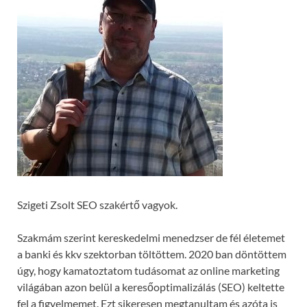
Szigeti Zsolt SEO szakértő vagyok.
Szakmám szerint kereskedelmi menedzser de fél életemet
a banki és kkv szektorban töltöttem. 2020 ban döntöttem
úgy, hogy kamatoztatom tudásomat az online marketing
világában azon belül a keresőoptimalizálás (SEO) keltette
fel a figyelmemet. Ezt sikeresen megtanultam és azóta is