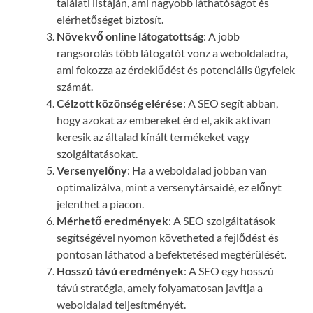
találati listáján, ami nagyobb láthatóságot és
elérhetőséget biztosít.
Növekvő online látogatottság
: A jobb
rangsorolás több látogatót vonz a weboldaladra,
ami fokozza az érdeklődést és potenciális ügyfelek
számát.
Célzott közönség elérése
: A SEO segít abban,
hogy azokat az embereket érd el, akik aktívan
keresik az általad kínált termékeket vagy
szolgáltatásokat.
Versenyelőny
: Ha a weboldalad jobban van
optimalizálva, mint a versenytársaidé, ez előnyt
jelenthet a piacon.
Mérhető eredmények
: A SEO szolgáltatások
segítségével nyomon követheted a fejlődést és
pontosan láthatod a befektetésed megtérülését.
Hosszú távú eredmények
: A SEO egy hosszú
távú stratégia, amely folyamatosan javítja a
weboldalad teljesítményét.