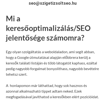
seo@szigetizsoltseo.hu
Mi a
keresőoptimalizálás/SEO
jelentősége számomra?
Egy olyan szolgáltatás a weboldaladon, ami segít abban,
hogy a Google útmutatásai alapján előbbrera kerülj a
keresők találati listáján és több látogatót kaphass, ezáltal
pedig nagyobb forgalmat bonyolíthass, nagyobb bevételre
tehetsz szert.
A honlapomon már láthattad, hogy sok hasznos és
azonnal alkalmazható tippet adtam neked. Ezek
megfogadásával javíthatod a keresőkben elért pozícióidat.