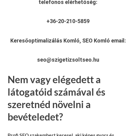
telefonos elérhetőség:
+36-20-210-5859
Keresőoptimalizálás Komló, SEO Komló
email:
seo@szigetizsoltseo.hu
Nem vagy elégedett a
látogatóid számával és
szeretnéd növelni a
bevételedet?
Profi SEO szakembert keresel, aki képes gyors és