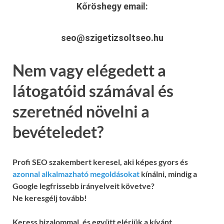
Kőröshegy
email:
seo@szigetizsoltseo.hu
Nem vagy elégedett a
látogatóid számával és
szeretnéd növelni a
bevételedet?
Profi SEO szakembert keresel, aki képes gyors és
azonnal alkalmazható megoldásokat
kínálni, mindig a
Google legfrissebb irányelveit követve?
Ne keresgélj tovább!
Keress bizalommal, és együtt elérjük a kívánt