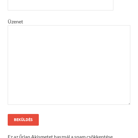
Üzenet
Ez az űrlap Akismetet használ a spam csökkentése