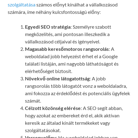
szolgáltatása
számos előnyt kínálhat a vállalkozásod
számára, íme néhány kulcsfontosságú előny:
Egyedi SEO stratégia
: Személyre szabott
megközelítés, ami pontosan illeszkedik a
vállalkozásod céljaival és igényeivel.
Magasabb keresőmotoros rangsorolás
: A
weboldalad jobb helyezést érhet el a Google
találati listáján, ami nagyobb láthatóságot és
elérhetőséget biztosít.
Növekvő online látogatottság
: A jobb
rangsorolás több látogatót vonz a weboldaladra,
ami fokozza az érdeklődést és potenciális ügyfelek
számát.
Célzott közönség elérése
: A SEO segít abban,
hogy azokat az embereket érd el, akik aktívan
keresik az általad kínált termékeket vagy
szolgáltatásokat.
Versenyelőny
: Ha a weboldalad jobban van