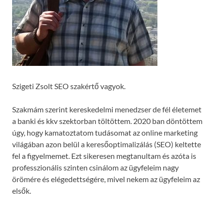
Szigeti Zsolt SEO szakértő vagyok.
Szakmám szerint kereskedelmi menedzser de fél életemet
a banki és kkv szektorban töltöttem. 2020 ban döntöttem
úgy, hogy kamatoztatom tudásomat az online marketing
világában azon belül a keresőoptimalizálás (SEO) keltette
fel a figyelmemet. Ezt sikeresen megtanultam és azóta is
professzionális szinten csinálom az ügyfeleim nagy
örömére és elégedettségére, mivel nekem az ügyfeleim az
elsők.