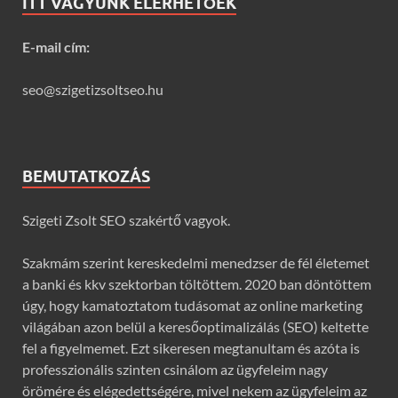
ITT VAGYUNK ELÉRHETŐEK
E-mail cím:
seo@szigetizsoltseo.hu
BEMUTATKOZÁS
Szigeti Zsolt SEO szakértő vagyok.
Szakmám szerint kereskedelmi menedzser de fél életemet
a banki és kkv szektorban töltöttem. 2020 ban döntöttem
úgy, hogy kamatoztatom tudásomat az online marketing
világában azon belül a keresőoptimalizálás (SEO) keltette
fel a figyelmemet. Ezt sikeresen megtanultam és azóta is
professzionális szinten csinálom az ügyfeleim nagy
örömére és elégedettségére, mivel nekem az ügyfeleim az