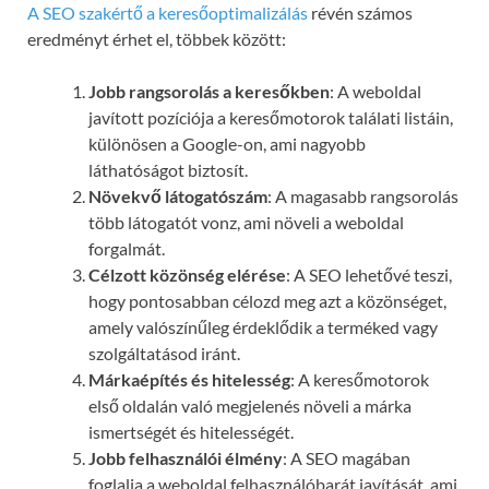
A SEO szakértő a keresőoptimalizálás
révén számos
eredményt érhet el, többek között:
Jobb rangsorolás a keresőkben
: A weboldal
javított pozíciója a keresőmotorok találati listáin,
különösen a Google-on, ami nagyobb
láthatóságot biztosít.
Növekvő látogatószám
: A magasabb rangsorolás
több látogatót vonz, ami növeli a weboldal
forgalmát.
Célzott közönség elérése
: A SEO lehetővé teszi,
hogy pontosabban célozd meg azt a közönséget,
amely valószínűleg érdeklődik a terméked vagy
szolgáltatásod iránt.
Márkaépítés és hitelesség
: A keresőmotorok
első oldalán való megjelenés növeli a márka
ismertségét és hitelességét.
Jobb felhasználói élmény
: A SEO magában
foglalja a weboldal felhasználóbarát javítását, ami