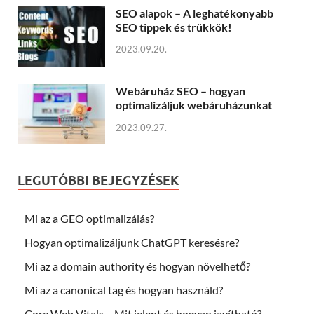
SEO alapok – A leghatékonyabb
SEO tippek és trükkök!
2023.09.20.
Webáruház SEO – hogyan
optimalizáljuk webáruházunkat
2023.09.27.
LEGUTÓBBI BEJEGYZÉSEK
Mi az a GEO optimalizálás?
Hogyan optimalizáljunk ChatGPT keresésre?
Mi az a domain authority és hogyan növelhető?
Mi az a canonical tag és hogyan használd?
Core Web Vitals – Mit jelent és hogyan javítható?