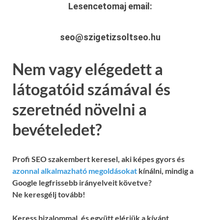
Lesencetomaj
email:
seo@szigetizsoltseo.hu
Nem vagy elégedett a
látogatóid számával és
szeretnéd növelni a
bevételedet?
Profi SEO szakembert keresel, aki képes gyors és
azonnal alkalmazható megoldásokat
kínálni, mindig a
Google legfrissebb irányelveit követve?
Ne keresgélj tovább!
Keress bizalommal, és együtt elérjük a kívánt