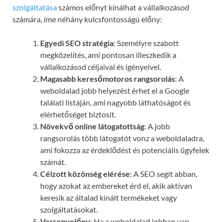
szolgáltatása
számos előnyt kínálhat a vállalkozásod
számára, íme néhány kulcsfontosságú előny:
Egyedi SEO stratégia
: Személyre szabott
megközelítés, ami pontosan illeszkedik a
vállalkozásod céljaival és igényeivel.
Magasabb keresőmotoros rangsorolás
: A
weboldalad jobb helyezést érhet el a Google
találati listáján, ami nagyobb láthatóságot és
elérhetőséget biztosít.
Növekvő online látogatottság
: A jobb
rangsorolás több látogatót vonz a weboldaladra,
ami fokozza az érdeklődést és potenciális ügyfelek
számát.
Célzott közönség elérése
: A SEO segít abban,
hogy azokat az embereket érd el, akik aktívan
keresik az általad kínált termékeket vagy
szolgáltatásokat.
Versenyelőny
: Ha a weboldalad jobban van