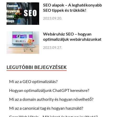
SEO alapok – A leghatékonyabb
SEO tippek és trükkök!
2023.09.20.
Webáruház SEO – hogyan
optimalizáljuk webáruházunkat
2023.09.27.
LEGUTÓBBI BEJEGYZÉSEK
Mi az a GEO optimalizálás?
Hogyan optimalizáljunk ChatGPT keresésre?
Mi az a domain authority és hogyan növelhető?
Mi az a canonical tag és hogyan használd?
Core Web Vitals – Mit jelent és hogyan javítható?