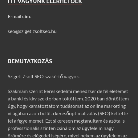
ITT VAGYUNK ELÉRHETŐEK
E-mail cím:
seo@szigetizsoltseo.hu
BEMUTATKOZÁS
Szigeti Zsolt SEO szakértő vagyok.
Szakmám szerint kereskedelmi menedzser de fél életemet
a banki és kkv szektorban töltöttem. 2020 ban döntöttem
úgy, hogy kamatoztatom tudásomat az online marketing
világában azon belül a keresőoptimalizálás (SEO) keltette
fel a figyelmemet. Ezt sikeresen megtanultam és azóta is
professzionális szinten csinálom az ügyfeleim nagy
örömére és elégedettségére, mivel nekem az ügyfeleim az