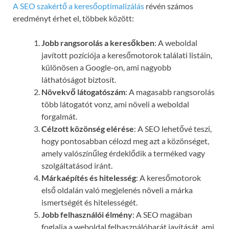
A SEO szakértő a keresőoptimalizálás
révén számos
eredményt érhet el, többek között:
Jobb rangsorolás a keresőkben
: A weboldal
javított pozíciója a keresőmotorok találati listáin,
különösen a Google-on, ami nagyobb
láthatóságot biztosít.
Növekvő látogatószám
: A magasabb rangsorolás
több látogatót vonz, ami növeli a weboldal
forgalmát.
Célzott közönség elérése
: A SEO lehetővé teszi,
hogy pontosabban célozd meg azt a közönséget,
amely valószínűleg érdeklődik a terméked vagy
szolgáltatásod iránt.
Márkaépítés és hitelesség
: A keresőmotorok
első oldalán való megjelenés növeli a márka
ismertségét és hitelességét.
Jobb felhasználói élmény
: A SEO magában
foglalja a weboldal felhasználóbarát javítását, ami