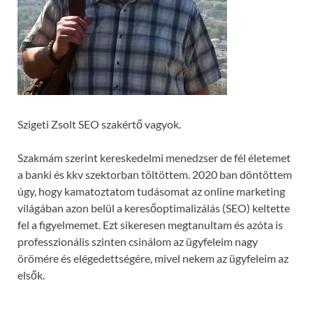
Szigeti Zsolt SEO szakértő vagyok.
Szakmám szerint kereskedelmi menedzser de fél életemet
a banki és kkv szektorban töltöttem. 2020 ban döntöttem
úgy, hogy kamatoztatom tudásomat az online marketing
világában azon belül a keresőoptimalizálás (SEO) keltette
fel a figyelmemet. Ezt sikeresen megtanultam és azóta is
professzionális szinten csinálom az ügyfeleim nagy
örömére és elégedettségére, mivel nekem az ügyfeleim az
elsők.