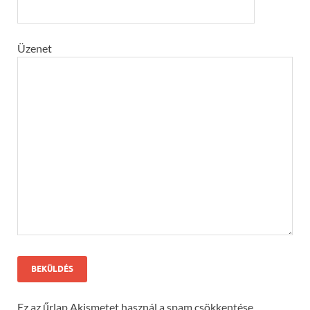
Üzenet
Ez az űrlap Akismetet használ a spam csökkentése