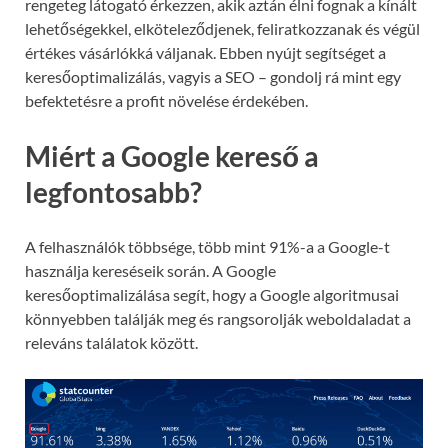
rengeteg látogató érkezzen, akik aztán élni fognak a kínált
lehetőségekkel, elköteleződjenek, feliratkozzanak és végül
értékes vásárlókká váljanak. Ebben nyújt segítséget a
keresőoptimalizálás, vagyis a SEO – gondolj rá mint egy
befektetésre a profit növelése érdekében.
Miért a Google kereső a
legfontosabb?
A felhasználók többsége, több mint 91%-a a Google-t
használja kereséseik során. A Google
keresőoptimalizálása segít, hogy a Google algoritmusai
könnyebben találják meg és rangsorolják weboldaladat a
releváns találatok között.