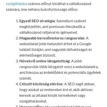
szolgáltatása
számos előnyt kínálhat a vállalkozásod
számára, íme néhány kulcsfontosságú előny:
Egyedi SEO stratégia
: Személyre szabott
megközelítés, ami pontosan illeszkedik a
vállalkozásod céljaival és igényeivel.
Magasabb keresőmotoros rangsorolás
: A
weboldalad jobb helyezést érhet el a Google
találati listáján, ami nagyobb láthatóságot és
elérhetőséget biztosít.
Növekvő online látogatottság
: A jobb
rangsorolás több látogatót vonz a weboldaladra,
ami fokozza az érdeklődést és potenciális ügyfelek
számát.
Célzott közönség elérése
: A SEO segít abban,
hogy azokat az embereket érd el, akik aktívan
keresik az általad kínált termékeket vagy
szolgáltatásokat.
Versenyelőny
: Ha a weboldalad jobban van