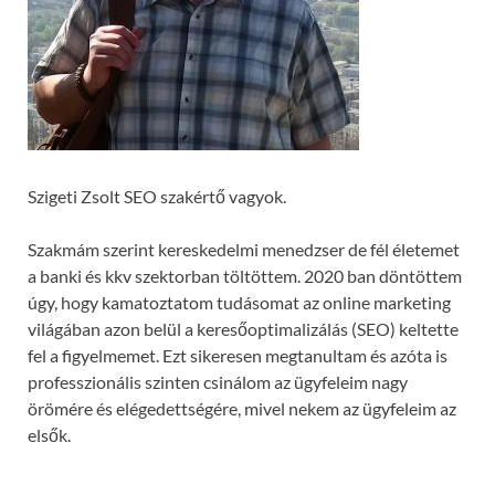
Szigeti Zsolt SEO szakértő vagyok.
Szakmám szerint kereskedelmi menedzser de fél életemet
a banki és kkv szektorban töltöttem. 2020 ban döntöttem
úgy, hogy kamatoztatom tudásomat az online marketing
világában azon belül a keresőoptimalizálás (SEO) keltette
fel a figyelmemet. Ezt sikeresen megtanultam és azóta is
professzionális szinten csinálom az ügyfeleim nagy
örömére és elégedettségére, mivel nekem az ügyfeleim az
elsők.