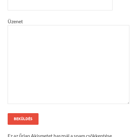
Üzenet
Ez az űrlap Akismetet használ a spam csökkentése