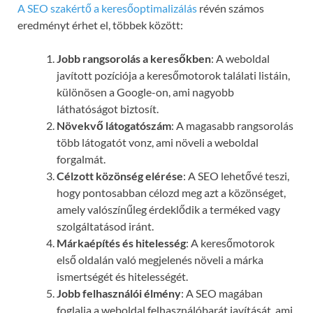
A SEO szakértő a keresőoptimalizálás
révén számos
eredményt érhet el, többek között:
Jobb rangsorolás a keresőkben
: A weboldal
javított pozíciója a keresőmotorok találati listáin,
különösen a Google-on, ami nagyobb
láthatóságot biztosít.
Növekvő látogatószám
: A magasabb rangsorolás
több látogatót vonz, ami növeli a weboldal
forgalmát.
Célzott közönség elérése
: A SEO lehetővé teszi,
hogy pontosabban célozd meg azt a közönséget,
amely valószínűleg érdeklődik a terméked vagy
szolgáltatásod iránt.
Márkaépítés és hitelesség
: A keresőmotorok
első oldalán való megjelenés növeli a márka
ismertségét és hitelességét.
Jobb felhasználói élmény
: A SEO magában
foglalja a weboldal felhasználóbarát javítását, ami