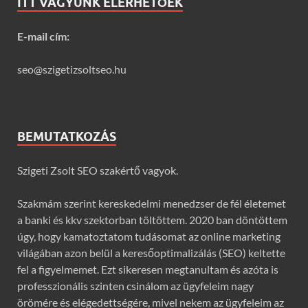
ITT VAGYUNK ELÉRHETŐEK
E-mail cím:
seo@szigetizsoltseo.hu
BEMUTATKOZÁS
Szigeti Zsolt SEO szakértő vagyok.
Szakmám szerint kereskedelmi menedzser de fél életemet
a banki és kkv szektorban töltöttem. 2020 ban döntöttem
úgy, hogy kamatoztatom tudásomat az online marketing
világában azon belül a keresőoptimalizálás (SEO) keltette
fel a figyelmemet. Ezt sikeresen megtanultam és azóta is
professzionális szinten csinálom az ügyfeleim nagy
örömére és elégedettségére, mivel nekem az ügyfeleim az