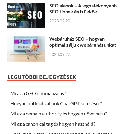
SEO alapok – A leghatékonyabb
SEO tippek és trükkök!
2023.09.20.
Webáruház SEO – hogyan
optimalizáljuk webáruházunkat
2023.09.27.
LEGUTÓBBI BEJEGYZÉSEK
Mi az a GEO optimalizálás?
Hogyan optimalizáljunk ChatGPT keresésre?
Mi az a domain authority és hogyan növelhető?
Mi az a canonical tag és hogyan használd?
Core Web Vitals – Mit jelent és hogyan javítható?