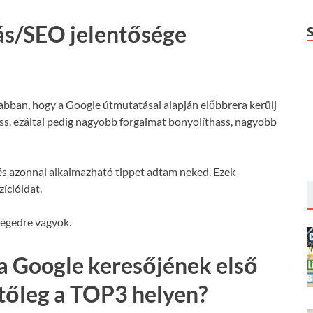
ás/SEO jelentősége
 abban, hogy a Google útmutatásai alapján előbbrera kerülj
hass, ezáltal pedig nagyobb forgalmat bonyolíthass, nagyobb
s azonnal alkalmazható tippet adtam neked. Ezek
ícióidat.
ségedre vagyok.
a Google keresőjének első
etőleg a TOP3 helyen?