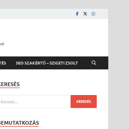
vel
TÉS
SEO SZAKÉRTŐ – SZIGETI ZSOLT
KERESÉS
BEMUTATKOZÁS