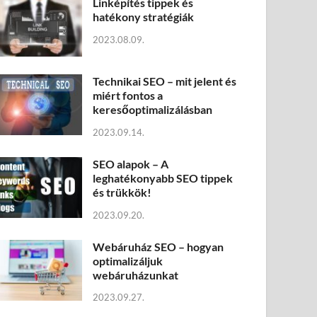
Linképítés tippek és
hatékony stratégiák
2023.08.09.
Technikai SEO – mit jelent és
miért fontos a
keresőoptimalizálásban
2023.09.14.
SEO alapok – A
leghatékonyabb SEO tippek
és trükkök!
2023.09.20.
Webáruház SEO – hogyan
optimalizáljuk
webáruházunkat
2023.09.27.