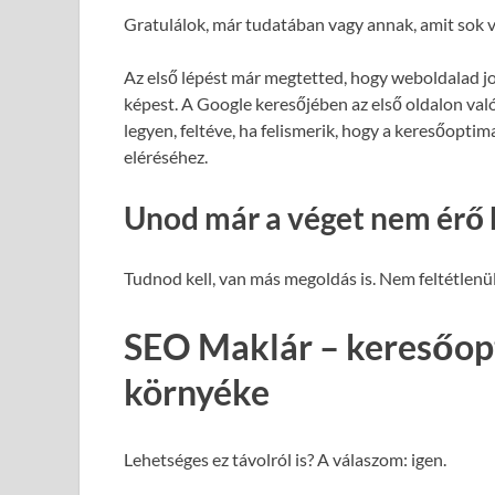
Gratulálok, már tudatában vagy annak, amit sok v
Az első lépést már megtetted, hogy weboldalad j
képest. A Google keresőjében az első oldalon val
legyen, feltéve, ha felismerik, hogy a keresőopti
eléréséhez.
Unod már a véget nem érő 
Tudnod kell, van más megoldás is. Nem feltétlenül
SEO Maklár – keresőopt
környéke
Lehetséges ez távolról is? A válaszom: igen.