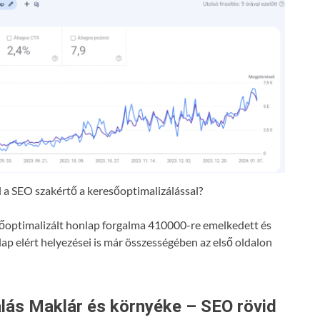
a SEO szakértő a keresőoptimalizálással?
resőoptimalizált honlap forgalma 410000-re emelkedett és
lap elért helyezései is már összességében az első oldalon
lás Maklár és környéke – SEO rövid