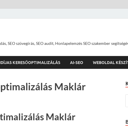
dás, SEO szövegírás, SEO audit, Honlapelemzés SEO szakember segítségé
IDÍJAS KERESŐOPTIMALIZÁLÁS
AI-SEO
WEBOLDAL KÉSZÍ
ptimalizálás Maklár
timalizálás Maklár