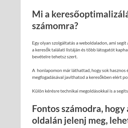
Mi a keresőoptimalizál
számomra?
Egy olyan szolgáltatás a weboldaladon, ami segít
a keresők találati listáján és több látogatót kap
bevételre tehetsz szert.
A honlapomon már láthattad, hogy sok hasznos é
megfogadásával javíthatod a keresőkben elért poz
Külön kérésre technikai megoldásokkal is a segít
Fontos számodra, hogy 
oldalán jelenj meg, leh