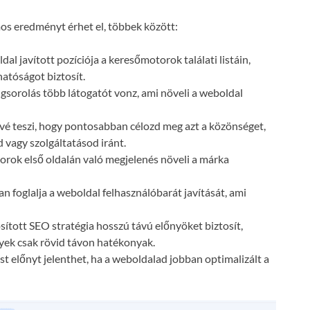
s eredményt érhet el, többek között:
dal javított pozíciója a keresőmotorok találati listáin,
atóságot biztosít.
gsorolás több látogatót vonz, ami növeli a weboldal
vé teszi, hogy pontosabban célozd meg azt a közönséget,
 vagy szolgáltatásod iránt.
orok első oldalán való megjelenés növeli a márka
n foglalja a weboldal felhasználóbarát javítását, ami
ósított SEO stratégia hosszú távú előnyöket biztosít,
lyek csak rövid távon hatékonyak.
t előnyt jelenthet, ha a weboldalad jobban optimalizált a