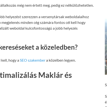
állalkozás még nem értett meg, pedig ez nélkülözhetetlen.
obb helyezést szerezzen a versenytársak weboldalaihoz
ó megjelenés minden cég számára fontos cél kell hogy
malizált weboldal kulcsfontosságú a jobb helyezés
kereséseket a közeledben?
 kell, hogy a
SEO szakember
a közelben legyen.
imalizálás Maklár és
S
S
é