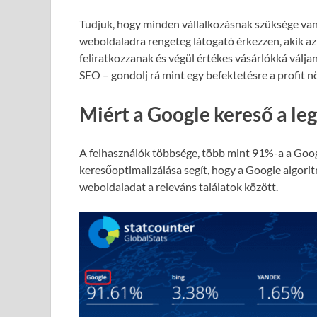
Tudjuk, hogy minden vállalkozásnak szüksége van
weboldaladra rengeteg látogató érkezzen, akik azt
feliratkozzanak és végül értékes vásárlókká válja
SEO – gondolj rá mint egy befektetésre a profit 
Miért a Google kereső a le
A felhasználók többsége, több mint 91%-a a Goog
keresőoptimalizálása segít, hogy a Google algori
weboldaladat a releváns találatok között.