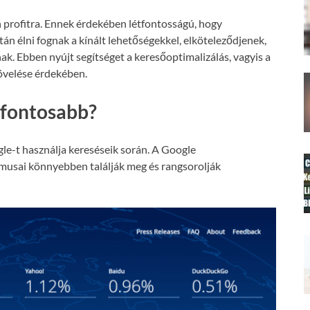
 profitra. Ennek érdekében létfontosságú, hogy
án élni fognak a kínált lehetőségekkel, elköteleződjenek,
nak. Ebben nyújt segítséget a keresőoptimalizálás, vagyis a
növelése érdekében.
gfontosabb?
le-t használja kereséseik során. A Google
tmusai könnyebben találják meg és rangsorolják