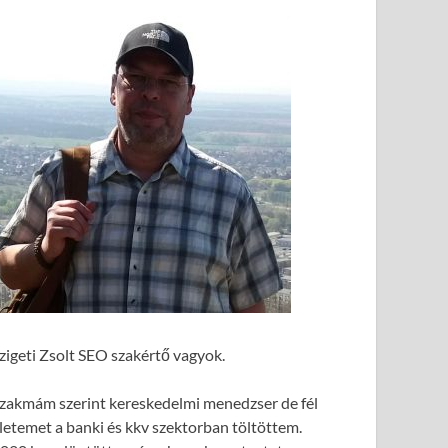
zigeti Zsolt SEO szakértő vagyok.
zakmám szerint kereskedelmi menedzser de fél
letemet a banki és kkv szektorban töltöttem.