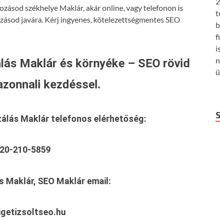
2
ozásod székhelye Maklár, akár online, vagy telefonon is
t
ozásod javára. Kérj ingyenes, kötelezettségmentes SEO
b
f
i
n
lás Maklár és környéke – SEO rövid
ü
azonnali kezdéssel.
zálás Maklár
telefonos elérhetőség:
20-210-5859
s Maklár, SEO Maklár
email:
getizsoltseo.hu