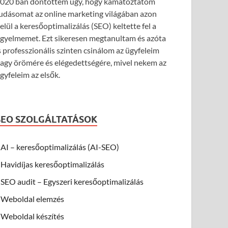
020 ban döntöttem úgy, hogy kamatoztatom
udásomat az online marketing világában azon
elül a keresőoptimalizálás (SEO) keltette fel a
igyelmemet. Ezt sikeresen megtanultam és azóta
s professzionális szinten csinálom az ügyfeleim
agy örömére és elégedettségére, mivel nekem az
gyfeleim az elsők.
SEO SZOLGÁLTATÁSOK
AI – keresőoptimalizálás (AI-SEO)
Havidíjas keresőoptimalizálás
SEO audit – Egyszeri keresőoptimalizálás
Weboldal elemzés
Weboldal készítés