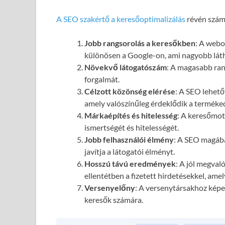
A SEO szakértő a keresőoptimalizálás
révén számo
Jobb rangsorolás a keresőkben
: A webol
különösen a Google-on, ami nagyobb láth
Növekvő látogatószám
: A magasabb ran
forgalmát.
Célzott közönség elérése
: A SEO lehető
amely valószínűleg érdeklődik a terméked
Márkaépítés és hitelesség
: A keresőmot
ismertségét és hitelességét.
Jobb felhasználói élmény
: A SEO magába
javítja a látogatói élményt.
Hosszú távú eredmények
: A jól megval
ellentétben a fizetett hirdetésekkel, ame
Versenyelőny
: A versenytársakhoz képes
keresők számára.