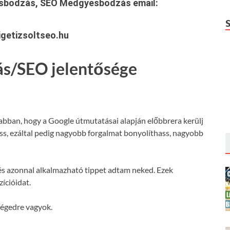
esbodzás, SEO Medgyesbodzás
email:
getizsoltseo.hu
ás/SEO jelentősége
 abban, hogy a Google útmutatásai alapján előbbrera kerülj
hass, ezáltal pedig nagyobb forgalmat bonyolíthass, nagyobb
s azonnal alkalmazható tippet adtam neked. Ezek
ícióidat.
ségedre vagyok.