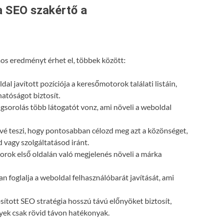
a SEO szakértő a
s eredményt érhet el, többek között:
dal javított pozíciója a keresőmotorok találati listáin,
atóságot biztosít.
gsorolás több látogatót vonz, ami növeli a weboldal
vé teszi, hogy pontosabban célozd meg azt a közönséget,
 vagy szolgáltatásod iránt.
orok első oldalán való megjelenés növeli a márka
n foglalja a weboldal felhasználóbarát javítását, ami
ósított SEO stratégia hosszú távú előnyöket biztosít,
lyek csak rövid távon hatékonyak.