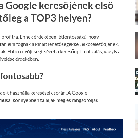
a Google keresőjének első
etőleg a TOP3 helyen?
 profitra. Ennek érdekében létfontosságú, hogy
án élni fognak a kínált lehetőségekkel, elköteleződjenek,
nak. Ebben nyújt segítséget a keresőoptimalizálás, vagyis a
növelése érdekében.
gfontosabb?
le-t használja kereséseik során. A Google
tmusai könnyebben találják meg és rangsorolják