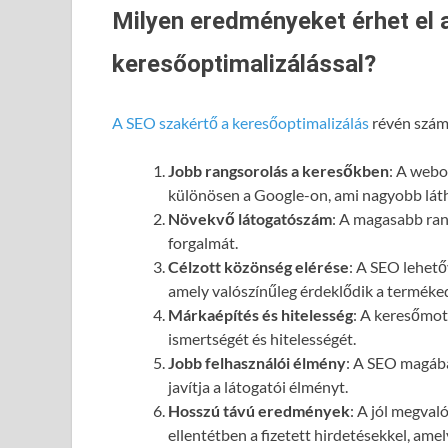
Milyen eredményeket érhet el 
keresőoptimalizálással?
A SEO szakértő a keresőoptimalizálás
révén számo
Jobb rangsorolás a keresőkben
: A webol
különösen a Google-on, ami nagyobb láth
Növekvő látogatószám
: A magasabb ran
forgalmát.
Célzott közönség elérése
: A SEO lehető
amely valószínűleg érdeklődik a terméked
Márkaépítés és hitelesség
: A keresőmot
ismertségét és hitelességét.
Jobb felhasználói élmény
: A SEO magába
javítja a látogatói élményt.
Hosszú távú eredmények
: A jól megval
ellentétben a fizetett hirdetésekkel, ame