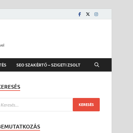
vel
TÉS
SEO SZAKÉRTŐ – SZIGETI ZSOLT
KERESÉS
BEMUTATKOZÁS