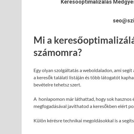
Keresőoptimalizálás Medgy
seo@szi
Mi a keresőoptimalizál
számomra?
Egy olyan szolgáltatás a weboldaladon, ami segít
a keresők találati listáján és több látogatót kap
bevételre tehetsz szert.
A honlapomon már láthattad, hogy sok hasznos é
megfogadásával javíthatod a keresőkben elért poz
Külön kérésre technikai megoldásokkal is a segít