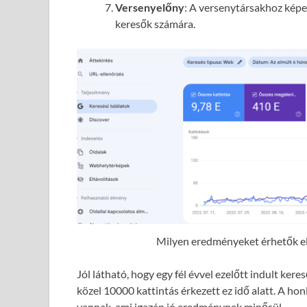
Versenyelőny
: A versenytársakhoz képes
keresők számára.
Milyen eredményeket érhetők el 
Jól látható, hogy egy fél évvel ezelőtt indult ke
közel 10000 kattintás érkezett ez idő alatt. A hon
vannak, ami igazán jó eredménynek minősül.