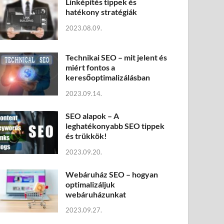
Linképítés tippek és
hatékony stratégiák
2023.08.09.
Technikai SEO – mit jelent és
miért fontos a
keresőoptimalizálásban
2023.09.14.
SEO alapok – A
leghatékonyabb SEO tippek
és trükkök!
2023.09.20.
Webáruház SEO – hogyan
optimalizáljuk
webáruházunkat
2023.09.27.