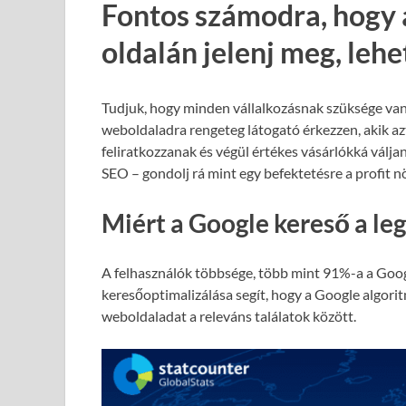
Fontos számodra, hogy 
oldalán jelenj meg, leh
Tudjuk, hogy minden vállalkozásnak szüksége van
weboldaladra rengeteg látogató érkezzen, akik azt
feliratkozzanak és végül értékes vásárlókká válja
SEO – gondolj rá mint egy befektetésre a profit 
Miért a Google kereső a le
A felhasználók többsége, több mint 91%-a a Goog
keresőoptimalizálása segít, hogy a Google algori
weboldaladat a releváns találatok között.