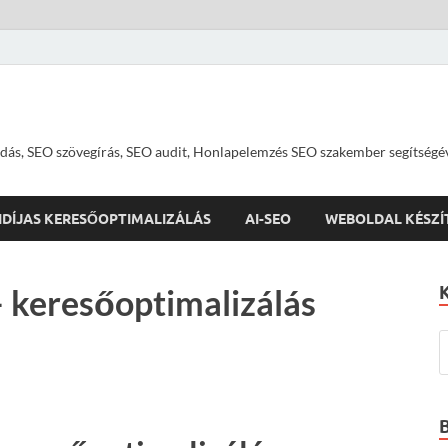
dás, SEO szövegírás, SEO audit, Honlapelemzés SEO szakember segítségé
IDÍJAS KERESŐOPTIMALIZÁLÁS
AI-SEO
WEBOLDAL KÉSZÍ
keresőoptimalizálás