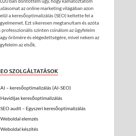
020 ban döntöttem úgy, hogy kamatoztatom
udásomat az online marketing világában azon
elül a keresőoptimalizálás (SEO) keltette fel a
igyelmemet. Ezt sikeresen megtanultam és azóta
s professzionális szinten csinálom az ügyfeleim
agy örömére és elégedettségére, mivel nekem az
gyfeleim az elsők.
SEO SZOLGÁLTATÁSOK
AI – keresőoptimalizálás (AI-SEO)
Havidíjas keresőoptimalizálás
SEO audit – Egyszeri keresőoptimalizálás
Weboldal elemzés
Weboldal készítés