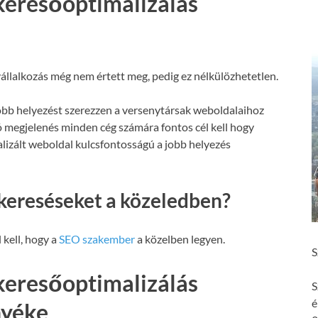
eresőoptimalizálás
állalkozás még nem értett meg, pedig ez nélkülözhetetlen.
obb helyezést szerezzen a versenytársak weboldalaihoz
ó megjelenés minden cég számára fontos cél kell hogy
malizált weboldal kulcsfontosságú a jobb helyezés
kereséseket a közeledben?
 kell, hogy a
SEO szakember
a közelben legyen.
S
eresőoptimalizálás
S
é
nyéke