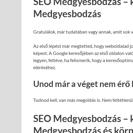
SEO Medgyesbodzás – k
Medgyesbodzás
Gratulálok, már tudatában vagy annak, amit sok v
Az első lépést már megtetted, hogy weboldalad j
képest. A Google keresőjében az első oldalon val
legyen, feltéve, ha felismerik, hogy a keresőopti
eléréséhez.
Unod már a véget nem érő 
Tudnod kell, van más megoldás is. Nem feltétlenül
SEO Medgyesbodzás – k
Medgyesbodzás és kör