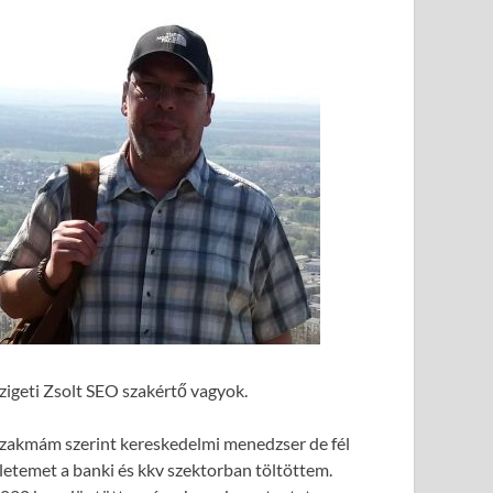
zigeti Zsolt SEO szakértő vagyok.
zakmám szerint kereskedelmi menedzser de fél
letemet a banki és kkv szektorban töltöttem.