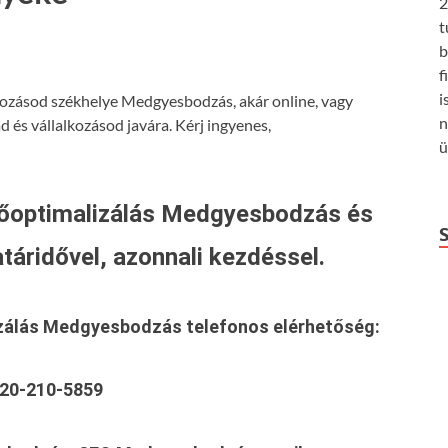
2
t
b
f
i
lkozásod székhelye Medgyesbodzás, akár online, vagy
n
 és vállalkozásod javára. Kérj ingyenes,
ü
őoptimalizálás Medgyesbodzás és
táridővel, azonnali kezdéssel.
izálás Medgyesbodzás
telefonos elérhetőség:
20-210-5859