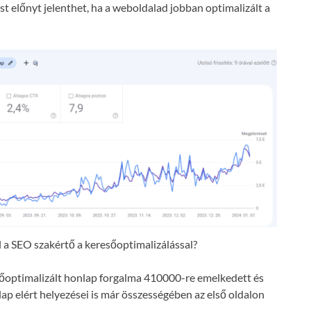
t előnyt jelenthet, ha a weboldalad jobban optimalizált a
a SEO szakértő a keresőoptimalizálással?
resőoptimalizált honlap forgalma 410000-re emelkedett és
lap elért helyezései is már összességében az első oldalon