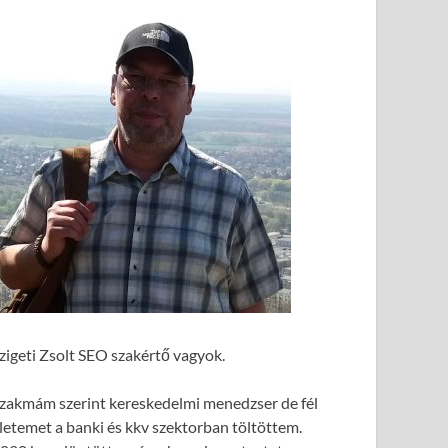
zigeti Zsolt SEO szakértő vagyok.
zakmám szerint kereskedelmi menedzser de fél
letemet a banki és kkv szektorban töltöttem.