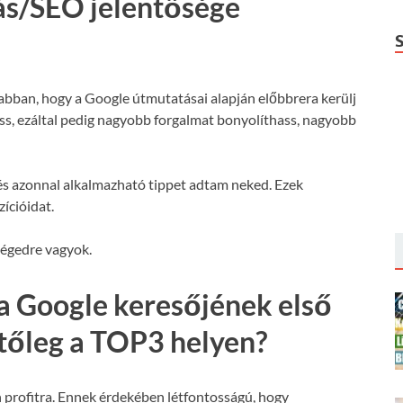
ás/SEO jelentősége
 abban, hogy a Google útmutatásai alapján előbbrera kerülj
hass, ezáltal pedig nagyobb forgalmat bonyolíthass, nagyobb
s azonnal alkalmazható tippet adtam neked. Ezek
ícióidat.
ségedre vagyok.
a Google keresőjének első
etőleg a TOP3 helyen?
 profitra. Ennek érdekében létfontosságú, hogy