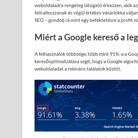
weboldaladra rengeteg látogató érkezzen, akik azt
feliratkozzanak és végül értékes vásárlókká válja
SEO – gondolj rá mint egy befektetésre a profit 
Miért a Google kereső a le
A felhasználók többsége, több mint 91%-a a Goog
keresőoptimalizálása segít, hogy a Google algori
weboldaladat a releváns találatok között.