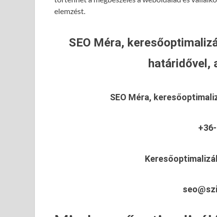
elemzést.
SEO Méra, keresőoptimalizá
határidővel, 
SEO Méra, keresőoptimali
+36-
Keresőoptimalizá
seo@szi