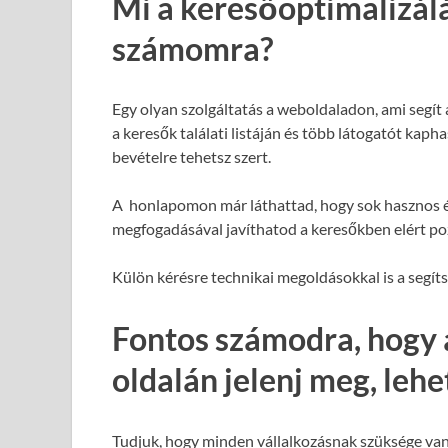
Mi a keresőoptimalizál
számomra?
Egy olyan szolgáltatás a weboldaladon, ami segít
a keresők találati listáján és több látogatót kap
bevételre tehetsz szert.
A honlapomon már láthattad, hogy sok hasznos é
megfogadásával javíthatod a keresőkben elért poz
Külön kérésre technikai megoldásokkal is a segít
Fontos számodra, hogy 
oldalán jelenj meg, leh
Tudjuk, hogy minden vállalkozásnak szüksége van