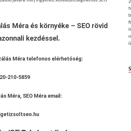
2
t
b
f
lás Méra és környéke – SEO rövid
i
n
azonnali kezdéssel.
ü
zálás Méra
telefonos elérhetőség:
20-210-5859
lás Méra, SEO Méra
email:
getizsoltseo.hu