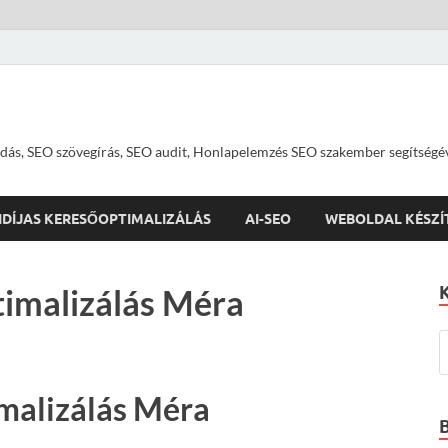
dás, SEO szövegírás, SEO audit, Honlapelemzés SEO szakember segítségé
IDÍJAS KERESŐOPTIMALIZÁLÁS
AI-SEO
WEBOLDAL KÉSZÍ
imalizálás Méra
malizálás Méra