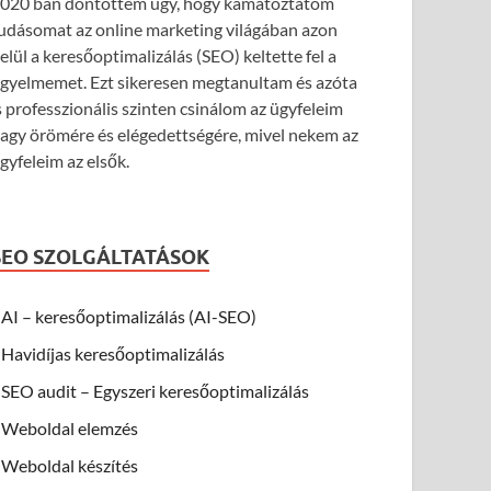
020 ban döntöttem úgy, hogy kamatoztatom
udásomat az online marketing világában azon
elül a keresőoptimalizálás (SEO) keltette fel a
igyelmemet. Ezt sikeresen megtanultam és azóta
s professzionális szinten csinálom az ügyfeleim
agy örömére és elégedettségére, mivel nekem az
gyfeleim az elsők.
SEO SZOLGÁLTATÁSOK
AI – keresőoptimalizálás (AI-SEO)
Havidíjas keresőoptimalizálás
SEO audit – Egyszeri keresőoptimalizálás
Weboldal elemzés
Weboldal készítés