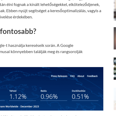
án élni fognak a kínált lehetőségekkel, elköteleződjenek,
nak. Ebben nyújt segítséget a keresőoptimalizálás, vagyis a
növelése érdekében.
gfontosabb?
le-t használja kereséseik során. A Google
tmusai könnyebben találják meg és rangsorolják