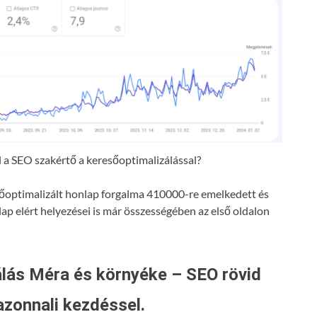
a SEO szakértő a keresőoptimalizálással?
resőoptimalizált honlap forgalma 410000-re emelkedett és
lap elért helyezései is már összességében az első oldalon
lás Méra és környéke – SEO rövid
azonnali kezdéssel.