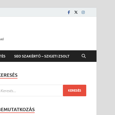
vel
TÉS
SEO SZAKÉRTŐ – SZIGETI ZSOLT
KERESÉS
BEMUTATKOZÁS