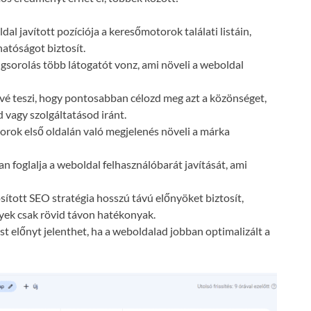
dal javított pozíciója a keresőmotorok találati listáin,
atóságot biztosít.
gsorolás több látogatót vonz, ami növeli a weboldal
vé teszi, hogy pontosabban célozd meg azt a közönséget,
 vagy szolgáltatásod iránt.
orok első oldalán való megjelenés növeli a márka
n foglalja a weboldal felhasználóbarát javítását, ami
ósított SEO stratégia hosszú távú előnyöket biztosít,
lyek csak rövid távon hatékonyak.
t előnyt jelenthet, ha a weboldalad jobban optimalizált a