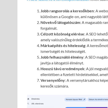
Jobb rangsorolás a keresőkben
: A webol
különösen a Google-on, ami nagyobb láth
Növekvő látogatószám
: A magasabb ran
forgalmát.
Célzott közönség elérése
: A SEO lehető
amely valószínűleg érdeklődik a terméked
Márkaépítés és hitelesség
: A keresőmot
ismertségét és hitelességét.
Jobb felhasználói élmény
: A SEO magába
javítja a látogatói élményt.
Hosszú távú eredmények
: A jól megval
ellentétben a fizetett hirdetésekkel, ame
Versenyelőny
: A versenytársakhoz képes
keresők számára.