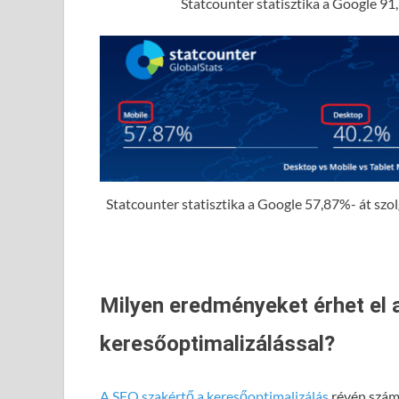
Statcounter statisztika a Google 91,
Statcounter statisztika a Google 57,87%- át szolgá
Milyen eredményeket érhet el 
keresőoptimalizálással?
A SEO szakértő a keresőoptimalizálás
révén számo