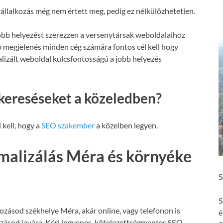
állalkozás még nem értett meg, pedig ez nélkülözhetetlen.
obb helyezést szerezzen a versenytársak weboldalaihoz
ó megjelenés minden cég számára fontos cél kell hogy
malizált weboldal kulcsfontosságú a jobb helyezés
kereséseket a közeledben?
 kell, hogy a
SEO szakember
a közelben legyen.
malizálás Méra és környéke
S
S
ozásod székhelye Méra, akár online, vagy telefonon is
é
ozásod javára. Kérj ingyenes, kötelezettségmentes SEO