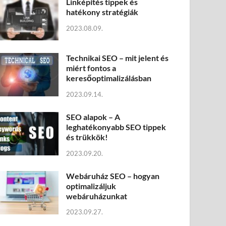
Linképítés tippek és
hatékony stratégiák
2023.08.09.
Technikai SEO – mit jelent és
miért fontos a
keresőoptimalizálásban
2023.09.14.
SEO alapok – A
leghatékonyabb SEO tippek
és trükkök!
2023.09.20.
Webáruház SEO – hogyan
optimalizáljuk
webáruházunkat
2023.09.27.