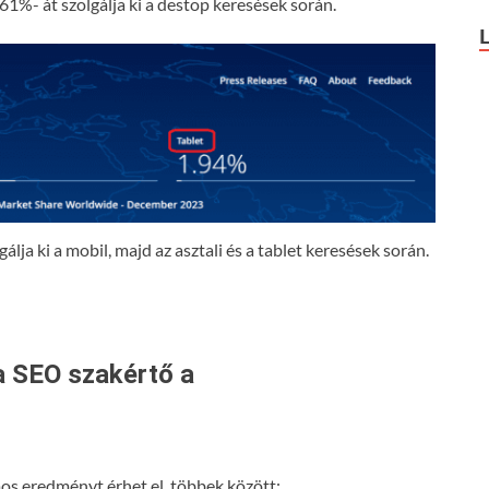
61%- át szolgálja ki a destop keresések során.
lja ki a mobil, majd az asztali és a tablet keresések során.
a SEO szakértő a
s eredményt érhet el, többek között: