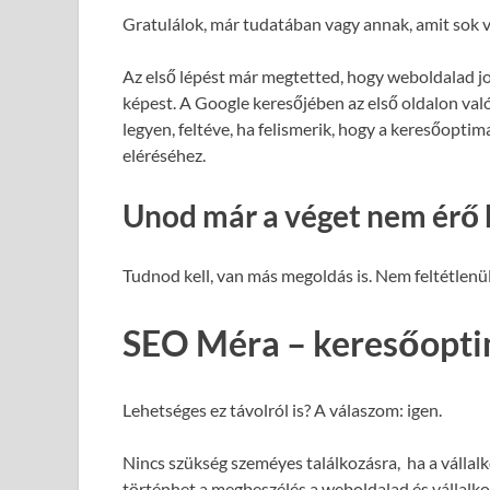
Gratulálok, már tudatában vagy annak, amit sok v
Az első lépést már megtetted, hogy weboldalad j
képest. A Google keresőjében az első oldalon val
legyen, feltéve, ha felismerik, hogy a keresőopti
eléréséhez.
Unod már a véget nem érő 
Tudnod kell, van más megoldás is. Nem feltétlenül
SEO Méra – keresőopti
Lehetséges ez távolról is? A válaszom: igen.
Nincs szükség szeméyes találkozásra, ha a vállalk
történhet a megbeszélés a weboldalad és vállalk