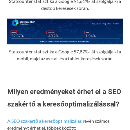
Statcounter statisztika a Google 91,61%- át szolgálja ki a
destop keresések során.
Statcounter statisztika a Google 57,87%- át szolgálja ki a
mobil, majd az asztali és a tablet keresések során.
Milyen eredményeket érhet el a SEO
szakértő a keresőoptimalizálással?
A SEO szakértő a keresőoptimalizálás
révén számos
eredményt érhet el, többek között: