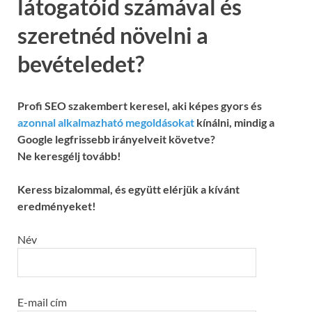
látogatóid számával és
szeretnéd növelni a
bevételedet?
Profi SEO szakembert keresel, aki képes gyors és
azonnal alkalmazható megoldásokat
kínálni, mindig a
Google legfrissebb irányelveit követve?
Ne keresgélj tovább!
Keress bizalommal, és együtt elérjük a kívánt
eredményeket!
Név
E-mail cím