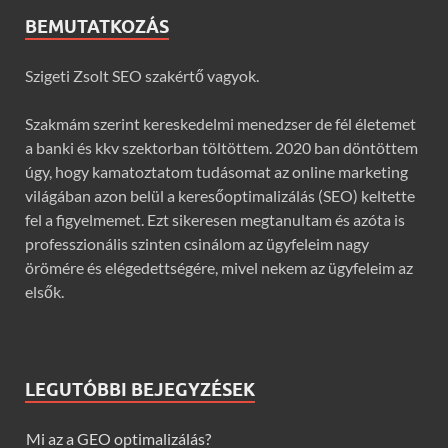
BEMUTATKOZÁS
Szigeti Zsolt SEO szakértő vagyok.
Szakmám szerint kereskedelmi menedzser de fél életemet
a banki és kkv szektorban töltöttem. 2020 ban döntöttem
úgy, hogy kamatoztatom tudásomat az online marketing
világában azon belül a keresőoptimalizálás (SEO) keltette
fel a figyelmemet. Ezt sikeresen megtanultam és azóta is
professzionális szinten csinálom az ügyfeleim nagy
örömére és elégedettségére, mivel nekem az ügyfeleim az
elsők.
LEGUTÓBBI BEJEGYZÉSEK
Mi az a GEO optimalizálás?