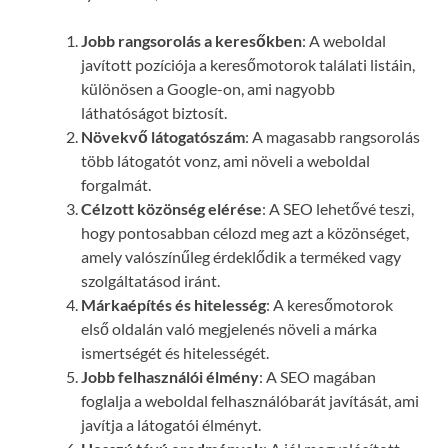
Jobb rangsorolás a keresőkben
: A weboldal
javított pozíciója a keresőmotorok találati listáin,
különösen a Google-on, ami nagyobb
láthatóságot biztosít.
Növekvő látogatószám
: A magasabb rangsorolás
több látogatót vonz, ami növeli a weboldal
forgalmát.
Célzott közönség elérése
: A SEO lehetővé teszi,
hogy pontosabban célozd meg azt a közönséget,
amely valószínűleg érdeklődik a terméked vagy
szolgáltatásod iránt.
Márkaépítés és hitelesség
: A keresőmotorok
első oldalán való megjelenés növeli a márka
ismertségét és hitelességét.
Jobb felhasználói élmény
: A SEO magában
foglalja a weboldal felhasználóbarát javítását, ami
javítja a látogatói élményt.