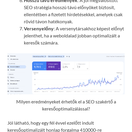
Hosszú távú eredmények
: A jól megvalósított
SEO stratégia hosszú távú előnyöket biztosít,
ellentétben a fizetett hirdetésekkel, amelyek csak
rövid távon hatékonyak.
Versenyelőny
: A versenytársakhoz képest előnyt
jelenthet, ha a weboldalad jobban optimalizált a
keresők számára.
Milyen eredményeket érhetők el a SEO szakértő a
keresőoptimalizálással?
Jól látható, hogy egy fél évvel ezelőtt indult
keresőoptimalizált honlap forgalma 410000-re