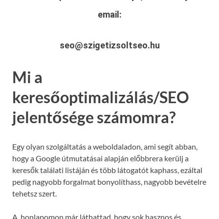
email:
seo@szigetizsoltseo.hu
Mi a
keresőoptimalizálás/SEO
jelentősége számomra?
Egy olyan szolgáltatás a weboldaladon, ami segít abban,
hogy a Google útmutatásai alapján előbbrera kerülj a
keresők találati listáján és több látogatót kaphass, ezáltal
pedig nagyobb forgalmat bonyolíthass, nagyobb bevételre
tehetsz szert.
A honlapomon már láthattad, hogy sok hasznos és