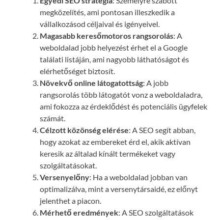
Egyedi SEO stratégia
: Személyre szabott
megközelítés, ami pontosan illeszkedik a
vállalkozásod céljaival és igényeivel.
Magasabb keresőmotoros rangsorolás
: A
weboldalad jobb helyezést érhet el a Google
találati listáján, ami nagyobb láthatóságot és
elérhetőséget biztosít.
Növekvő online látogatottság
: A jobb
rangsorolás több látogatót vonz a weboldaladra,
ami fokozza az érdeklődést és potenciális ügyfelek
számát.
Célzott közönség elérése
: A SEO segít abban,
hogy azokat az embereket érd el, akik aktívan
keresik az általad kínált termékeket vagy
szolgáltatásokat.
Versenyelőny
: Ha a weboldalad jobban van
optimalizálva, mint a versenytársaidé, ez előnyt
jelenthet a piacon.
Mérhető eredmények
: A SEO szolgáltatások