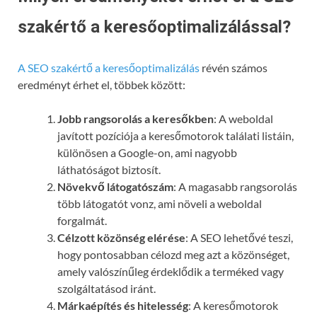
szakértő a keresőoptimalizálással?
A SEO szakértő a keresőoptimalizálás
révén számos
eredményt érhet el, többek között:
Jobb rangsorolás a keresőkben
: A weboldal
javított pozíciója a keresőmotorok találati listáin,
különösen a Google-on, ami nagyobb
láthatóságot biztosít.
Növekvő látogatószám
: A magasabb rangsorolás
több látogatót vonz, ami növeli a weboldal
forgalmát.
Célzott közönség elérése
: A SEO lehetővé teszi,
hogy pontosabban célozd meg azt a közönséget,
amely valószínűleg érdeklődik a terméked vagy
szolgáltatásod iránt.
Márkaépítés és hitelesség
: A keresőmotorok