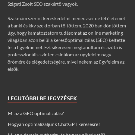
Szigeti Zsolt SEO szakértő vagyok.
Szakmám szerint kereskedelmi menedzser de fél életemet
a banki és kkv szektorban töltöttem. 2020 ban döntöttem
úgy, hogy kamatoztatom tudásomat az online marketing
világában azon belül a keresőoptimalizálás (SEO) keltette
fel a figyelmemet. Ezt sikeresen megtanultam és azóta is
professzionális szinten csinálom az ügyfeleim nagy
örömére és elégedettségére, mivel nekem az ügyfeleim az
elsők.
LEGUTÓBBI BEJEGYZÉSEK
Mi az a GEO optimalizálás?
Hogyan optimalizáljunk ChatGPT keresésre?
Mi az a domain authority és hogyan növelhető?