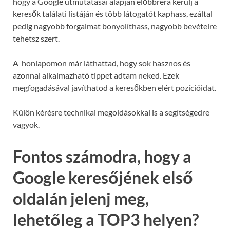
hogy a Google útmutatásai alapján előbbrera kerülj a
keresők találati listáján és több látogatót kaphass, ezáltal
pedig nagyobb forgalmat bonyolíthass, nagyobb bevételre
tehetsz szert.
A honlapomon már láthattad, hogy sok hasznos és
azonnal alkalmazható tippet adtam neked. Ezek
megfogadásával javíthatod a keresőkben elért pozícióidat.
Külön kérésre technikai megoldásokkal is a segítségedre
vagyok.
Fontos számodra, hogy a
Google keresőjének első
oldalán jelenj meg,
lehetőleg a TOP3 helyen?