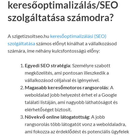
keresőoptimalizálás/SEO
szolgáltatása számodra?
A szigetizsoltseo.hu
keresőoptimalizálási (SEO)
szolgáltatása
számos előnyt kínálhat a vállalkozásod
számára, íme néhány kulcsfontosságú előny:
Egyedi SEO stratégia
: Személyre szabott
megközelítés, ami pontosan illeszkedik a
vállalkozásod céljaival és igényeivel.
Magasabb keresőmotoros rangsorolás
: A
weboldalad jobb helyezést érhet el a Google
találati listáján, ami nagyobb láthatóságot és
elérhetőséget biztosít.
Növekvő online látogatottság
: A jobb
rangsorolás több látogatót vonz a weboldaladra,
ami fokozza az érdeklődést és potenciális ügyfelek