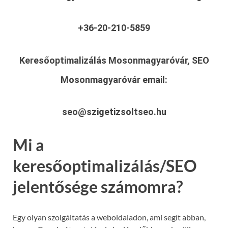
+36-20-210-5859
Keresőoptimalizálás Mosonmagyaróvár, SEO
Mosonmagyaróvár
email:
seo@szigetizsoltseo.hu
Mi a
keresőoptimalizálás/SEO
jelentősége számomra?
Egy olyan szolgáltatás a weboldaladon, ami segít abban,