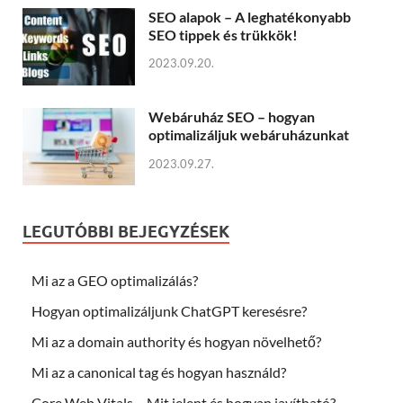
SEO alapok – A leghatékonyabb
SEO tippek és trükkök!
2023.09.20.
Webáruház SEO – hogyan
optimalizáljuk webáruházunkat
2023.09.27.
LEGUTÓBBI BEJEGYZÉSEK
Mi az a GEO optimalizálás?
Hogyan optimalizáljunk ChatGPT keresésre?
Mi az a domain authority és hogyan növelhető?
Mi az a canonical tag és hogyan használd?
Core Web Vitals – Mit jelent és hogyan javítható?