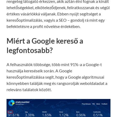
rengeteg látogató érkezzen, akik aztán élni fognak a kínált
lehetőségekkel, elköteleződjenek, feliratkozzanak és végül
értékes vásárlókká váljanak. Ebben nyújt segítséget a
keresőoptimalizálás, vagyis a SEO – gondolj rá mint egy
befektetésre a profit növelése érdekében.
Miért a Google kereső a
legfontosabb?
A felhasználók többsége, több mint 91%-a a Google-t
használja kereséseik során. A Google
keresőoptimalizálása segít, hogy a Google algoritmusai
könnyebben találják meg és rangsorolják weboldaladat a
releváns találatok között.