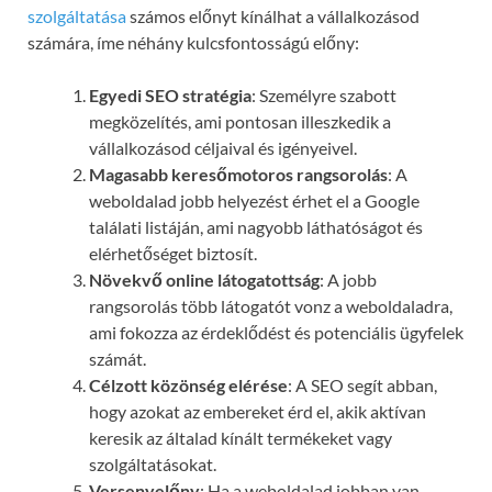
szolgáltatása
számos előnyt kínálhat a vállalkozásod
számára, íme néhány kulcsfontosságú előny:
Egyedi SEO stratégia
: Személyre szabott
megközelítés, ami pontosan illeszkedik a
vállalkozásod céljaival és igényeivel.
Magasabb keresőmotoros rangsorolás
: A
weboldalad jobb helyezést érhet el a Google
találati listáján, ami nagyobb láthatóságot és
elérhetőséget biztosít.
Növekvő online látogatottság
: A jobb
rangsorolás több látogatót vonz a weboldaladra,
ami fokozza az érdeklődést és potenciális ügyfelek
számát.
Célzott közönség elérése
: A SEO segít abban,
hogy azokat az embereket érd el, akik aktívan
keresik az általad kínált termékeket vagy
szolgáltatásokat.
Versenyelőny
: Ha a weboldalad jobban van