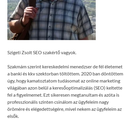
Szigeti Zsolt SEO szakértő vagyok.
Szakmám szerint kereskedelmi menedzser de fél életemet
a banki és kkv szektorban töltöttem. 2020 ban döntöttem
úgy, hogy kamatoztatom tudásomat az online marketing
világában azon belül a keresőoptimalizálás (SEO) keltette
fel a figyelmemet. Ezt sikeresen megtanultam és azóta is
professzionális szinten csinálom az ügyfeleim nagy
örömére és elégedettségére, mivel nekem az ügyfeleim az
elsők.