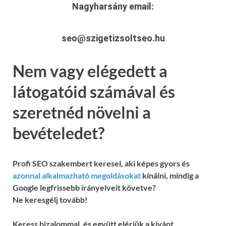
Nagyharsány
email:
seo@szigetizsoltseo.hu
Nem vagy elégedett a
látogatóid számával és
szeretnéd növelni a
bevételedet?
Profi SEO szakembert keresel, aki képes gyors és
azonnal alkalmazható megoldásokat
kínálni, mindig a
Google legfrissebb irányelveit követve?
Ne keresgélj tovább!
Keress bizalommal, és együtt elérjük a kívánt