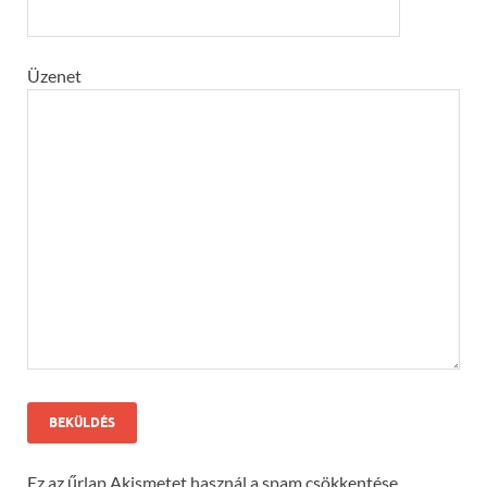
Üzenet
Ez az űrlap Akismetet használ a spam csökkentése