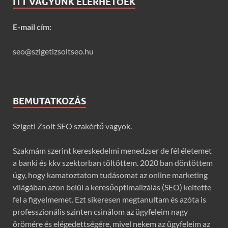
ITT VAGYUNK ELÉRHETŐEK
E-mail cím:
seo@szigetizsoltseo.hu
BEMUTATKOZÁS
Szigeti Zsolt SEO szakértő vagyok.
Szakmám szerint kereskedelmi menedzser de fél életemet
a banki és kkv szektorban töltöttem. 2020 ban döntöttem
úgy, hogy kamatoztatom tudásomat az online marketing
világában azon belül a keresőoptimalizálás (SEO) keltette
fel a figyelmemet. Ezt sikeresen megtanultam és azóta is
professzionális szinten csinálom az ügyfeleim nagy
örömére és elégedettségére, mivel nekem az ügyfeleim az