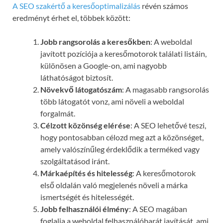
A SEO szakértő a keresőoptimalizálás
révén számos
eredményt érhet el, többek között:
Jobb rangsorolás a keresőkben
: A weboldal
javított pozíciója a keresőmotorok találati listáin,
különösen a Google-on, ami nagyobb
láthatóságot biztosít.
Növekvő látogatószám
: A magasabb rangsorolás
több látogatót vonz, ami növeli a weboldal
forgalmát.
Célzott közönség elérése
: A SEO lehetővé teszi,
hogy pontosabban célozd meg azt a közönséget,
amely valószínűleg érdeklődik a terméked vagy
szolgáltatásod iránt.
Márkaépítés és hitelesség
: A keresőmotorok
első oldalán való megjelenés növeli a márka
ismertségét és hitelességét.
Jobb felhasználói élmény
: A SEO magában
foglalja a weboldal felhasználóbarát javítását, ami