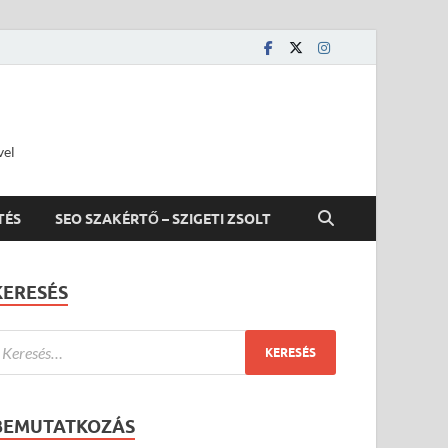
vel
TÉS
SEO SZAKÉRTŐ – SZIGETI ZSOLT
KERESÉS
BEMUTATKOZÁS