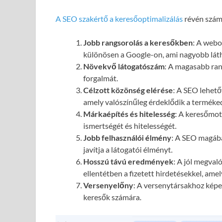
A SEO szakértő a keresőoptimalizálás
révén számo
Jobb rangsorolás a keresőkben
: A webol
különösen a Google-on, ami nagyobb láth
Növekvő látogatószám
: A magasabb ran
forgalmát.
Célzott közönség elérése
: A SEO lehető
amely valószínűleg érdeklődik a terméked
Márkaépítés és hitelesség
: A keresőmot
ismertségét és hitelességét.
Jobb felhasználói élmény
: A SEO magába
javítja a látogatói élményt.
Hosszú távú eredmények
: A jól megval
ellentétben a fizetett hirdetésekkel, ame
Versenyelőny
: A versenytársakhoz képes
keresők számára.