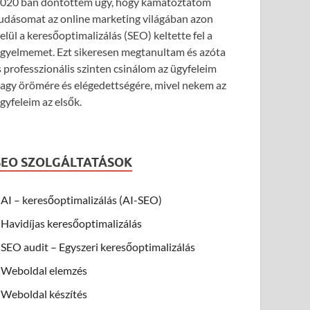
020 ban döntöttem úgy, hogy kamatoztatom
udásomat az online marketing világában azon
elül a keresőoptimalizálás (SEO) keltette fel a
igyelmemet. Ezt sikeresen megtanultam és azóta
s professzionális szinten csinálom az ügyfeleim
agy örömére és elégedettségére, mivel nekem az
gyfeleim az elsők.
SEO SZOLGÁLTATÁSOK
AI – keresőoptimalizálás (AI-SEO)
Havidíjas keresőoptimalizálás
SEO audit – Egyszeri keresőoptimalizálás
Weboldal elemzés
Weboldal készítés