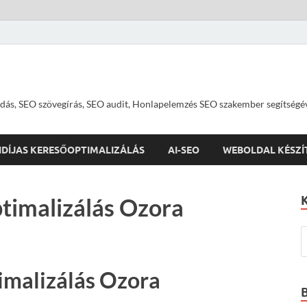
dás, SEO szövegírás, SEO audit, Honlapelemzés SEO szakember segítségé
IDÍJAS KERESŐOPTIMALIZÁLÁS
AI-SEO
WEBOLDAL KÉSZÍ
timalizálás Ozora
imalizálás Ozora