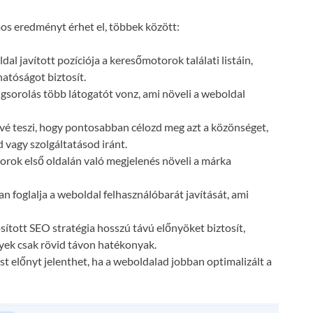
s eredményt érhet el, többek között:
dal javított pozíciója a keresőmotorok találati listáin,
atóságot biztosít.
gsorolás több látogatót vonz, ami növeli a weboldal
vé teszi, hogy pontosabban célozd meg azt a közönséget,
 vagy szolgáltatásod iránt.
orok első oldalán való megjelenés növeli a márka
n foglalja a weboldal felhasználóbarát javítását, ami
ósított SEO stratégia hosszú távú előnyöket biztosít,
lyek csak rövid távon hatékonyak.
t előnyt jelenthet, ha a weboldalad jobban optimalizált a