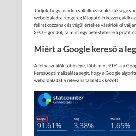
Tudjuk, hogy minden vállalkozásnak szüksége van
weboldaladra rengeteg látogató érkezzen, akik azt
feliratkozzanak és végül értékes vásárlókká válja
SEO – gondolj rá mint egy befektetésre a profit 
Miért a Google kereső a le
A felhasználók többsége, több mint 91%-a a Goog
keresőoptimalizálása segít, hogy a Google algori
weboldaladat a releváns találatok között.