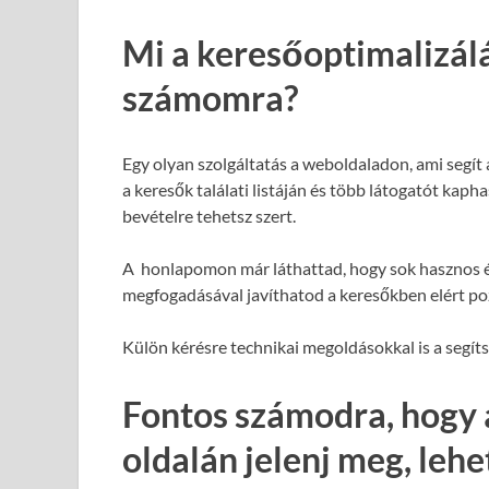
Mi a keresőoptimalizál
számomra?
Egy olyan szolgáltatás a weboldaladon, ami segít
a keresők találati listáján és több látogatót kap
bevételre tehetsz szert.
A honlapomon már láthattad, hogy sok hasznos é
megfogadásával javíthatod a keresőkben elért poz
Külön kérésre technikai megoldásokkal is a segít
Fontos számodra, hogy 
oldalán jelenj meg, leh