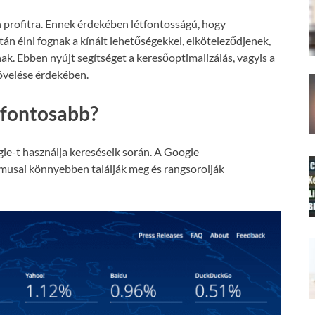
 profitra. Ennek érdekében létfontosságú, hogy
án élni fognak a kínált lehetőségekkel, elköteleződjenek,
nak. Ebben nyújt segítséget a keresőoptimalizálás, vagyis a
növelése érdekében.
gfontosabb?
le-t használja kereséseik során. A Google
tmusai könnyebben találják meg és rangsorolják