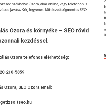
2
ozásod székhelye Ozora, akár online, vagy telefonon is
t
ozásod javára. Kérj ingyenes, kötelezettségmentes SEO
b
f
i
n
lás Ozora és környéke – SEO rövid
ü
azonnali kezdéssel.
zálás Ozora
telefonos elérhetőség:
20-210-5859
ás Ozora, SEO Ozora
email:
getizsoltseo.hu