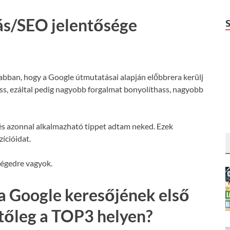
ás/SEO jelentősége
 abban, hogy a Google útmutatásai alapján előbbrera kerülj
hass, ezáltal pedig nagyobb forgalmat bonyolíthass, nagyobb
s azonnal alkalmazható tippet adtam neked. Ezek
ícióidat.
ségedre vagyok.
a Google keresőjének első
etőleg a TOP3 helyen?