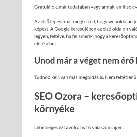
Gratulálok, már tudatában vagy annak, amit sok v
Az első lépést már megtetted, hogy weboldalad j
képest. A Google keresőjében az első oldalon val
legyen, feltéve, ha felismerik, hogy a keresőopti
eléréséhez.
Unod már a véget nem érő 
Tudnod kell, van más megoldás is. Nem feltétlenül
SEO Ozora – keresőopti
környéke
Lehetséges ez távolról is? A válaszom: igen.