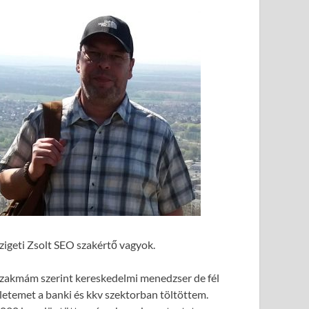
zigeti Zsolt SEO szakértő vagyok.
zakmám szerint kereskedelmi menedzser de fél
letemet a banki és kkv szektorban töltöttem.