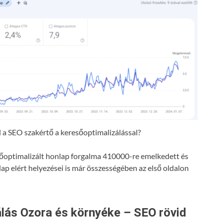
a SEO szakértő a keresőoptimalizálással?
resőoptimalizált honlap forgalma 410000-re emelkedett és
lap elért helyezései is már összességében az első oldalon
lás Ozora és környéke – SEO rövid