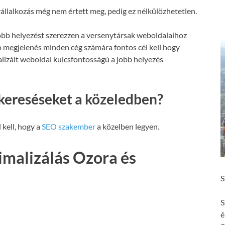
állalkozás még nem értett meg, pedig ez nélkülözhetetlen.
obb helyezést szerezzen a versenytársak weboldalaihoz
ó megjelenés minden cég számára fontos cél kell hogy
malizált weboldal kulcsfontosságú a jobb helyezés
kereséseket a közeledben?
 kell, hogy a
SEO szakember
a közelben legyen.
malizálás Ozora és
S
S
é