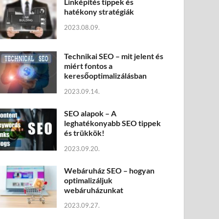
Linképítés tippek és
hatékony stratégiák
2023.08.09.
Technikai SEO – mit jelent és
miért fontos a
keresőoptimalizálásban
2023.09.14.
SEO alapok – A
leghatékonyabb SEO tippek
és trükkök!
2023.09.20.
Webáruház SEO – hogyan
optimalizáljuk
webáruházunkat
2023.09.27.