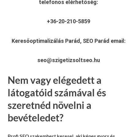
telefonos elérhetőség:
+36-20-210-5859
Keresőoptimalizálás Parád, SEO Parád
email:
seo@szigetizsoltseo.hu
Nem vagy elégedett a
látogatóid számával és
szeretnéd növelni a
bevételedet?
Profi SEO szakembert keresel, aki képes gyors és