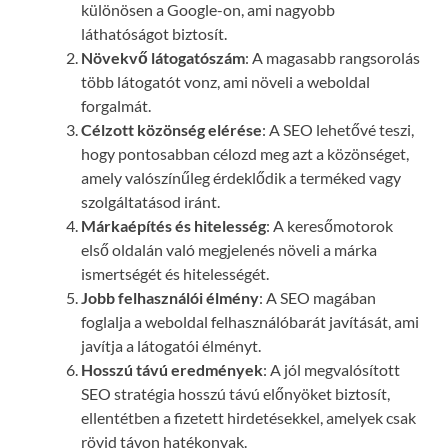
különösen a Google-on, ami nagyobb
láthatóságot biztosít.
Növekvő látogatószám
: A magasabb rangsorolás
több látogatót vonz, ami növeli a weboldal
forgalmát.
Célzott közönség elérése
: A SEO lehetővé teszi,
hogy pontosabban célozd meg azt a közönséget,
amely valószínűleg érdeklődik a terméked vagy
szolgáltatásod iránt.
Márkaépítés és hitelesség
: A keresőmotorok
első oldalán való megjelenés növeli a márka
ismertségét és hitelességét.
Jobb felhasználói élmény
: A SEO magában
foglalja a weboldal felhasználóbarát javítását, ami
javítja a látogatói élményt.
Hosszú távú eredmények
: A jól megvalósított
SEO stratégia hosszú távú előnyöket biztosít,
ellentétben a fizetett hirdetésekkel, amelyek csak
rövid távon hatékonyak.