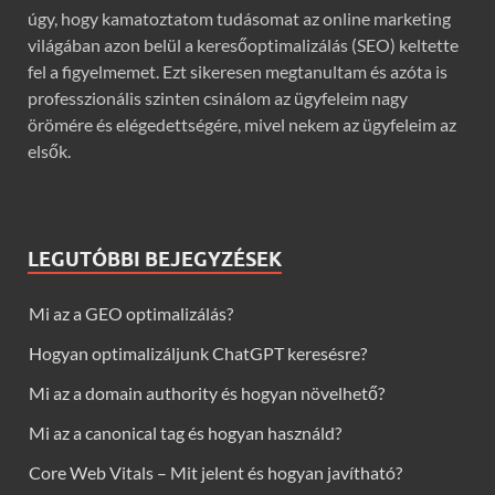
úgy, hogy kamatoztatom tudásomat az online marketing
világában azon belül a keresőoptimalizálás (SEO) keltette
fel a figyelmemet. Ezt sikeresen megtanultam és azóta is
professzionális szinten csinálom az ügyfeleim nagy
örömére és elégedettségére, mivel nekem az ügyfeleim az
elsők.
LEGUTÓBBI BEJEGYZÉSEK
Mi az a GEO optimalizálás?
Hogyan optimalizáljunk ChatGPT keresésre?
Mi az a domain authority és hogyan növelhető?
Mi az a canonical tag és hogyan használd?
Core Web Vitals – Mit jelent és hogyan javítható?