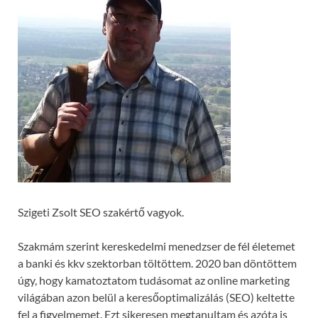
Szigeti Zsolt SEO szakértő vagyok.
Szakmám szerint kereskedelmi menedzser de fél életemet
a banki és kkv szektorban töltöttem. 2020 ban döntöttem
úgy, hogy kamatoztatom tudásomat az online marketing
világában azon belül a keresőoptimalizálás (SEO) keltette
fel a figyelmemet. Ezt sikeresen megtanultam és azóta is