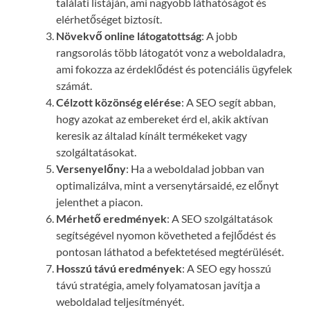
találati listáján, ami nagyobb láthatóságot és
elérhetőséget biztosít.
Növekvő online látogatottság
: A jobb
rangsorolás több látogatót vonz a weboldaladra,
ami fokozza az érdeklődést és potenciális ügyfelek
számát.
Célzott közönség elérése
: A SEO segít abban,
hogy azokat az embereket érd el, akik aktívan
keresik az általad kínált termékeket vagy
szolgáltatásokat.
Versenyelőny
: Ha a weboldalad jobban van
optimalizálva, mint a versenytársaidé, ez előnyt
jelenthet a piacon.
Mérhető eredmények
: A SEO szolgáltatások
segítségével nyomon követheted a fejlődést és
pontosan láthatod a befektetésed megtérülését.
Hosszú távú eredmények
: A SEO egy hosszú
távú stratégia, amely folyamatosan javítja a
weboldalad teljesítményét.