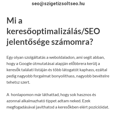
seo@szigetizsoltseo.hu
Mi a
keresőoptimalizálás/SEO
jelentősége számomra?
Egy olyan szolgáltatás a weboldaladon, ami segít abban,
hogy a Google útmutatásai alapján előbbrera kerülj a
keresők találati listáján és több látogatót kaphass, ezáltal
pedig nagyobb forgalmat bonyolíthass, nagyobb bevételre
tehetsz szert.
A honlapomon már láthattad, hogy sok hasznos és
azonnal alkalmazható tippet adtam neked. Ezek
megfogadásával javíthatod a keresőkben elért pozícióidat.