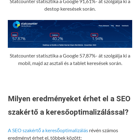
Statcounter statisztika a Google 91,61%- át szolgálja ki a
destop keresések során.
Statcounter statisztika a Google 57,87%- át szolgálja ki a
mobil, majd az asztali és a tablet keresések során.
Milyen eredményeket érhet el a SEO
szakértő a keresőoptimalizálással?
A SEO szakértő a keresőoptimalizálás
révén számos
eredményt érhet el, többek között: