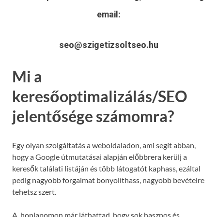
email:
seo@szigetizsoltseo.hu
Mi a
keresőoptimalizálás/SEO
jelentősége számomra?
Egy olyan szolgáltatás a weboldaladon, ami segít abban,
hogy a Google útmutatásai alapján előbbrera kerülj a
keresők találati listáján és több látogatót kaphass, ezáltal
pedig nagyobb forgalmat bonyolíthass, nagyobb bevételre
tehetsz szert.
A honlapomon már láthattad, hogy sok hasznos és