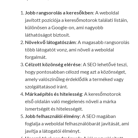
Jobb rangsorolás a keresőkben
: A weboldal
javított pozíciója a keresőmotorok találati listáin,
különösen a Google-on, ami nagyobb
láthatóságot biztosít.
Növekvő látogatószám
: A magasabb rangsorolás
több látogatót vonz, ami növeli a weboldal
forgalmát.
Célzott közönség elérése
: A SEO lehetővé teszi,
hogy pontosabban célozd meg azt a közönséget,
amely valószínűleg érdeklődik a terméked vagy
szolgáltatásod iránt.
Márkaépítés és hitelesség
: A keresőmotorok
első oldalán való megjelenés növeli a márka
ismertségét és hitelességét.
Jobb felhasználói élmény
: A SEO magában
foglalja a weboldal felhasználóbarát javítását, ami
javítja a látogatói élményt.