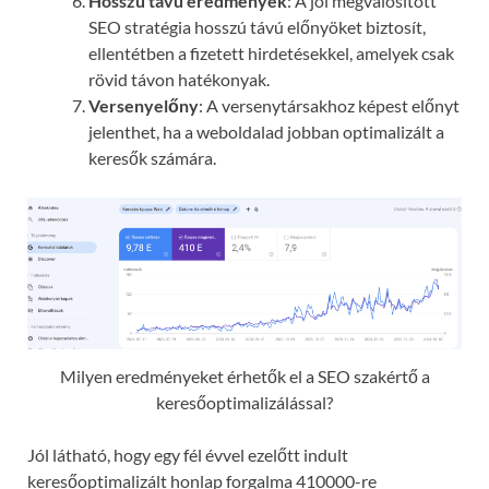
Hosszú távú eredmények
: A jól megvalósított
SEO stratégia hosszú távú előnyöket biztosít,
ellentétben a fizetett hirdetésekkel, amelyek csak
rövid távon hatékonyak.
Versenyelőny
: A versenytársakhoz képest előnyt
jelenthet, ha a weboldalad jobban optimalizált a
keresők számára.
Milyen eredményeket érhetők el a SEO szakértő a
keresőoptimalizálással?
Jól látható, hogy egy fél évvel ezelőtt indult
keresőoptimalizált honlap forgalma 410000-re