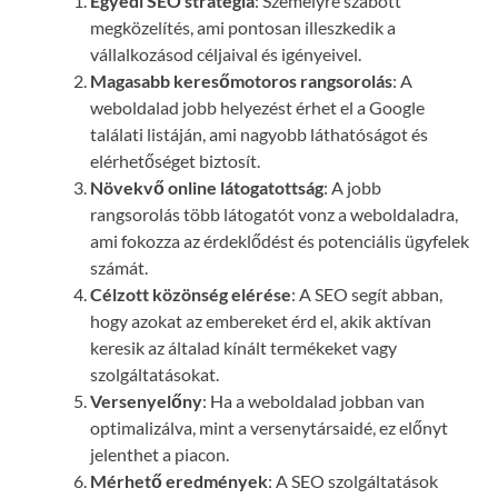
Egyedi SEO stratégia
: Személyre szabott
megközelítés, ami pontosan illeszkedik a
vállalkozásod céljaival és igényeivel.
Magasabb keresőmotoros rangsorolás
: A
weboldalad jobb helyezést érhet el a Google
találati listáján, ami nagyobb láthatóságot és
elérhetőséget biztosít.
Növekvő online látogatottság
: A jobb
rangsorolás több látogatót vonz a weboldaladra,
ami fokozza az érdeklődést és potenciális ügyfelek
számát.
Célzott közönség elérése
: A SEO segít abban,
hogy azokat az embereket érd el, akik aktívan
keresik az általad kínált termékeket vagy
szolgáltatásokat.
Versenyelőny
: Ha a weboldalad jobban van
optimalizálva, mint a versenytársaidé, ez előnyt
jelenthet a piacon.
Mérhető eredmények
: A SEO szolgáltatások