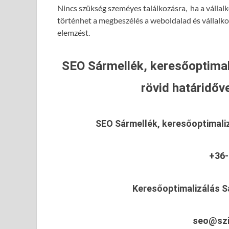
Nincs szükség szeméyes találkozásra, ha a vállalk
történhet a megbeszélés a weboldalad és vállalk
elemzést.
SEO Sármellék, keresőoptimal
rövid határidőve
SEO Sármellék, keresőoptimali
+36-
Keresőoptimalizálás S
seo@szi