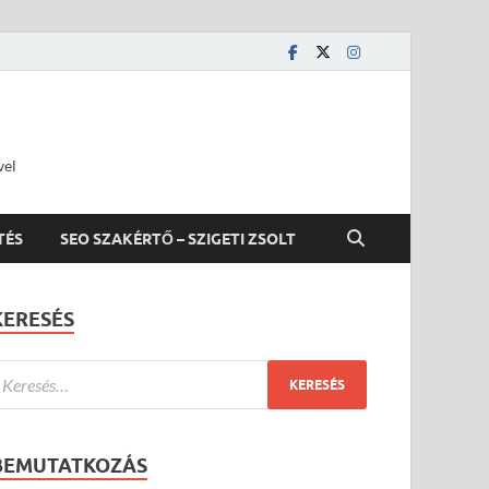
vel
TÉS
SEO SZAKÉRTŐ – SZIGETI ZSOLT
KERESÉS
BEMUTATKOZÁS