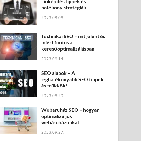
Linképítés tippek és
hatékony stratégiák
2023.08.09.
Technikai SEO – mit jelent és
miért fontos a
keresőoptimalizálásban
2023.09.14.
SEO alapok – A
leghatékonyabb SEO tippek
és trükkök!
2023.09.20.
Webáruház SEO – hogyan
optimalizáljuk
webáruházunkat
2023.09.27.