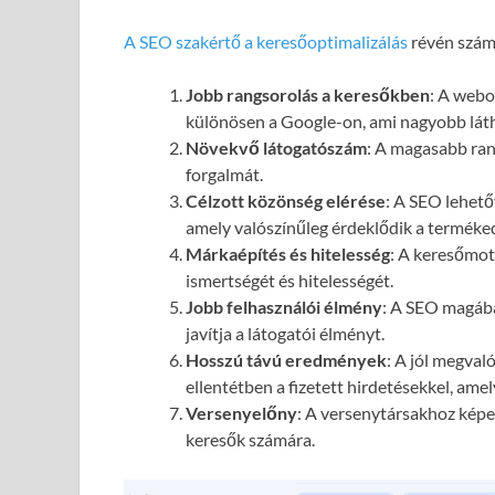
A SEO szakértő a keresőoptimalizálás
révén számo
Jobb rangsorolás a keresőkben
: A webol
különösen a Google-on, ami nagyobb láth
Növekvő látogatószám
: A magasabb ran
forgalmát.
Célzott közönség elérése
: A SEO lehető
amely valószínűleg érdeklődik a terméked
Márkaépítés és hitelesség
: A keresőmot
ismertségét és hitelességét.
Jobb felhasználói élmény
: A SEO magába
javítja a látogatói élményt.
Hosszú távú eredmények
: A jól megval
ellentétben a fizetett hirdetésekkel, ame
Versenyelőny
: A versenytársakhoz képes
keresők számára.