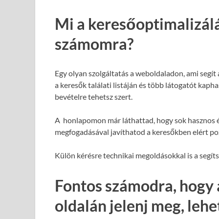
Mi a keresőoptimalizál
számomra?
Egy olyan szolgáltatás a weboldaladon, ami segít
a keresők találati listáján és több látogatót kap
bevételre tehetsz szert.
A honlapomon már láthattad, hogy sok hasznos é
megfogadásával javíthatod a keresőkben elért poz
Külön kérésre technikai megoldásokkal is a segít
Fontos számodra, hogy 
oldalán jelenj meg, leh