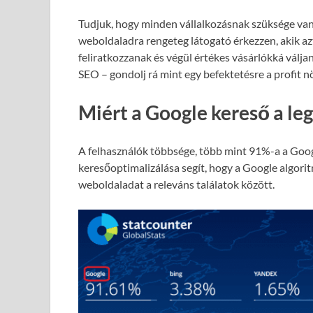
Tudjuk, hogy minden vállalkozásnak szüksége van
weboldaladra rengeteg látogató érkezzen, akik azt
feliratkozzanak és végül értékes vásárlókká válja
SEO – gondolj rá mint egy befektetésre a profit 
Miért a Google kereső a le
A felhasználók többsége, több mint 91%-a a Goog
keresőoptimalizálása segít, hogy a Google algori
weboldaladat a releváns találatok között.