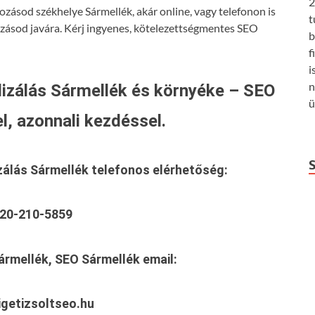
2
ozásod székhelye Sármellék, akár online, vagy telefonon is
t
ozásod javára. Kérj ingyenes, kötelezettségmentes SEO
b
f
i
n
izálás Sármellék és környéke – SEO
ü
l, azonnali kezdéssel.
zálás Sármellék
telefonos elérhetőség:
20-210-5859
ármellék, SEO Sármellék
email:
getizsoltseo.hu