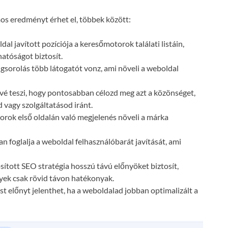
s eredményt érhet el, többek között:
dal javított pozíciója a keresőmotorok találati listáin,
atóságot biztosít.
gsorolás több látogatót vonz, ami növeli a weboldal
vé teszi, hogy pontosabban célozd meg azt a közönséget,
 vagy szolgáltatásod iránt.
orok első oldalán való megjelenés növeli a márka
n foglalja a weboldal felhasználóbarát javítását, ami
ósított SEO stratégia hosszú távú előnyöket biztosít,
lyek csak rövid távon hatékonyak.
t előnyt jelenthet, ha a weboldalad jobban optimalizált a