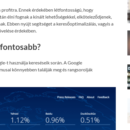
 profitra. Ennek érdekében létfontosságú, hogy
án élni fognak a kínált lehetőségekkel, elköteleződjenek,
nak. Ebben nyújt segítséget a keresőoptimalizálás, vagyis a
növelése érdekében.
gfontosabb?
le-t használja kereséseik során. A Google
tmusai könnyebben találják meg és rangsorolják