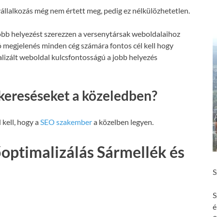
állalkozás még nem értett meg, pedig ez nélkülözhetetlen.
obb helyezést szerezzen a versenytársak weboldalaihoz
ó megjelenés minden cég számára fontos cél kell hogy
malizált weboldal kulcsfontosságú a jobb helyezés
kereséseket a közeledben?
 kell, hogy a
SEO szakember
a közelben legyen.
optimalizálás Sármellék és
S
S
é