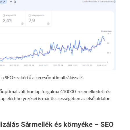
a SEO szakértő a keresőoptimalizálással?
resőoptimalizált honlap forgalma 410000-re emelkedett és
lap elért helyezései is már összességében az első oldalon
izálás Sármellék és környéke – SEO