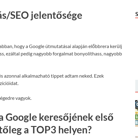
ás/SEO jelentősége
 abban, hogy a Google útmutatásai alapján előbbrera kerülj
hass, ezáltal pedig nagyobb forgalmat bonyolíthass, nagyobb
s azonnal alkalmazható tippet adtam neked. Ezek
ícióidat.
ségedre vagyok.
a Google keresőjének első
etőleg a TOP3 helyen?