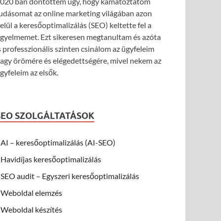
020 ban döntöttem úgy, hogy kamatoztatom
udásomat az online marketing világában azon
elül a keresőoptimalizálás (SEO) keltette fel a
igyelmemet. Ezt sikeresen megtanultam és azóta
s professzionális szinten csinálom az ügyfeleim
agy örömére és elégedettségére, mivel nekem az
gyfeleim az elsők.
SEO SZOLGÁLTATÁSOK
AI – keresőoptimalizálás (AI-SEO)
Havidíjas keresőoptimalizálás
SEO audit – Egyszeri keresőoptimalizálás
Weboldal elemzés
Weboldal készítés