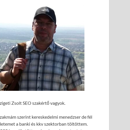
zigeti Zsolt SEO szakértő vagyok.
zakmám szerint kereskedelmi menedzser de fél
letemet a banki és kkv szektorban töltöttem.