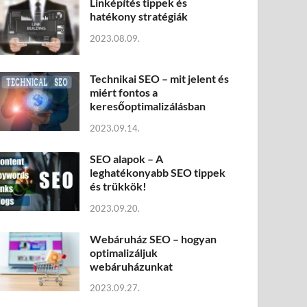
Linképítés tippek és
hatékony stratégiák
2023.08.09.
Technikai SEO – mit jelent és
miért fontos a
keresőoptimalizálásban
2023.09.14.
SEO alapok – A
leghatékonyabb SEO tippek
és trükkök!
2023.09.20.
Webáruház SEO – hogyan
optimalizáljuk
webáruházunkat
2023.09.27.