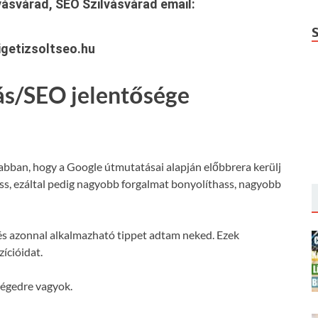
vásvárad, SEO Szilvásvárad
email:
getizsoltseo.hu
ás/SEO jelentősége
 abban, hogy a Google útmutatásai alapján előbbrera kerülj
hass, ezáltal pedig nagyobb forgalmat bonyolíthass, nagyobb
s azonnal alkalmazható tippet adtam neked. Ezek
ícióidat.
ségedre vagyok.