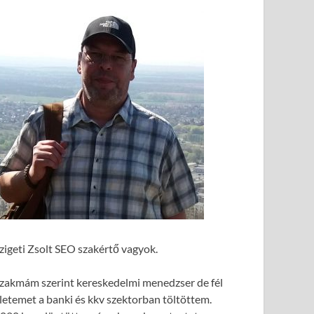
zigeti Zsolt SEO szakértő vagyok.
zakmám szerint kereskedelmi menedzser de fél
letemet a banki és kkv szektorban töltöttem.