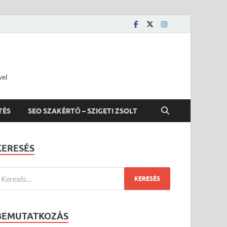
vel
TÉS
SEO SZAKÉRTŐ – SZIGETI ZSOLT
KERESÉS
BEMUTATKOZÁS