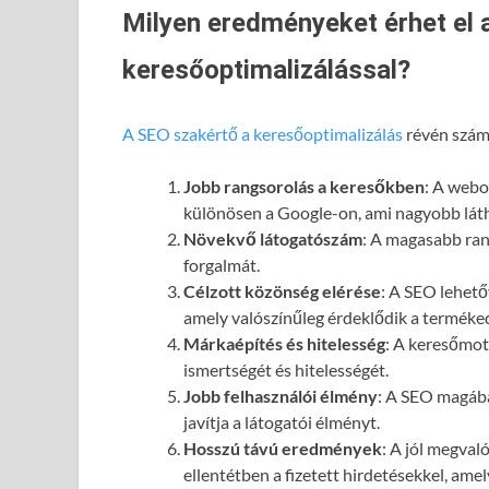
Milyen eredményeket érhet el 
keresőoptimalizálással?
A SEO szakértő a keresőoptimalizálás
révén számo
Jobb rangsorolás a keresőkben
: A webol
különösen a Google-on, ami nagyobb láth
Növekvő látogatószám
: A magasabb ran
forgalmát.
Célzott közönség elérése
: A SEO lehető
amely valószínűleg érdeklődik a terméked
Márkaépítés és hitelesség
: A keresőmot
ismertségét és hitelességét.
Jobb felhasználói élmény
: A SEO magába
javítja a látogatói élményt.
Hosszú távú eredmények
: A jól megval
ellentétben a fizetett hirdetésekkel, ame