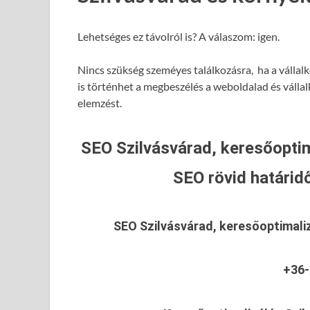
Lehetséges ez távolról is? A válaszom: igen.
Nincs szükség szeméyes találkozásra, ha a vállalk
is történhet a megbeszélés a weboldalad és válla
elemzést.
SEO Szilvásvárad, keresőoptim
SEO rövid határidő
SEO Szilvásvárad, keresőoptimali
+36-