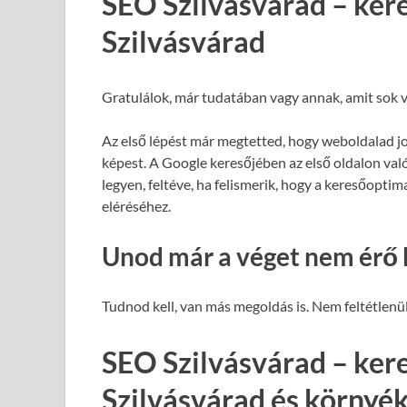
SEO Szilvásvárad – ker
Szilvásvárad
Gratulálok, már tudatában vagy annak, amit sok v
Az első lépést már megtetted, hogy weboldalad j
képest. A Google keresőjében az első oldalon val
legyen, feltéve, ha felismerik, hogy a keresőopti
eléréséhez.
Unod már a véget nem érő 
Tudnod kell, van más megoldás is. Nem feltétlenül
SEO Szilvásvárad – ker
Szilvásvárad és környé