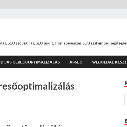
dás, SEO szövegírás, SEO audit, Honlapelemzés SEO szakember segítségé
IDÍJAS KERESŐOPTIMALIZÁLÁS
AI-SEO
WEBOLDAL KÉSZÍ
resőoptimalizálás