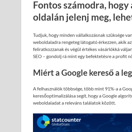
Fontos számodra, hogy 
oldalán jelenj meg, leh
Tudjuk, hogy minden vállalkozásnak szüksége van
weboldaladra rengeteg látogató érkezzen, akik azt
feliratkozzanak és végül értékes vásárlókká válja
SEO – gondolj rá mint egy befektetésre a profit 
Miért a Google kereső a le
A felhasználók többsége, több mint 91%-a a Goog
keresőoptimalizálása segít, hogy a Google algori
weboldaladat a releváns találatok között.