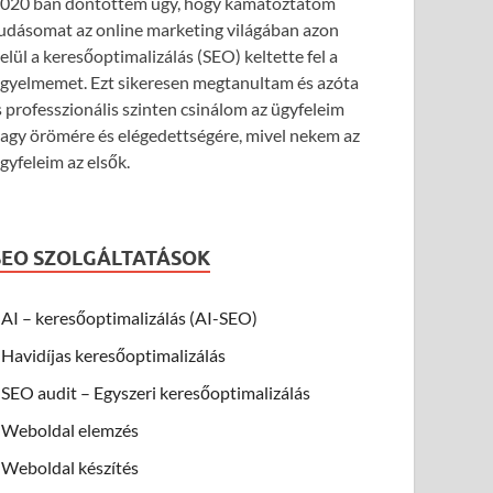
020 ban döntöttem úgy, hogy kamatoztatom
udásomat az online marketing világában azon
elül a keresőoptimalizálás (SEO) keltette fel a
igyelmemet. Ezt sikeresen megtanultam és azóta
s professzionális szinten csinálom az ügyfeleim
agy örömére és elégedettségére, mivel nekem az
gyfeleim az elsők.
SEO SZOLGÁLTATÁSOK
AI – keresőoptimalizálás (AI-SEO)
Havidíjas keresőoptimalizálás
SEO audit – Egyszeri keresőoptimalizálás
Weboldal elemzés
Weboldal készítés