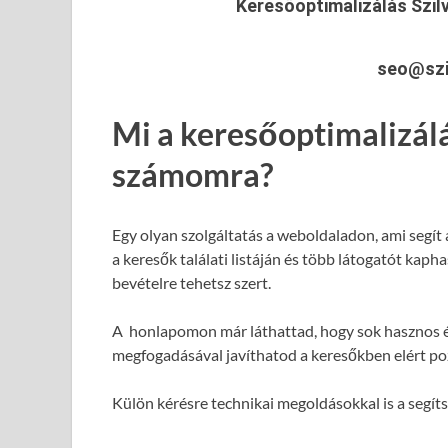
Keresőoptimalizálás Szil
seo@szi
Mi a keresőoptimalizál
számomra?
Egy olyan szolgáltatás a weboldaladon, ami segít
a keresők találati listáján és több látogatót kap
bevételre tehetsz szert.
A honlapomon már láthattad, hogy sok hasznos é
megfogadásával javíthatod a keresőkben elért poz
Külön kérésre technikai megoldásokkal is a segít