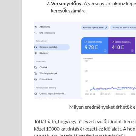
Versenyelőny
: A versenytársakhoz képes
keresők számára.
Milyen eredményeket érhetők el 
Jól látható, hogy egy fél évvel ezelőtt indult ke
közel 10000 kattintás érkezett ez idő alatt. A hon
vannak, ami igazán jó eredménynek minősül.