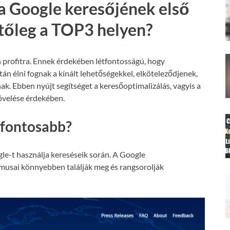
a Google keresőjének első
etőleg a TOP3 helyen?
 profitra. Ennek érdekében létfontosságú, hogy
án élni fognak a kínált lehetőségekkel, elköteleződjenek,
nak. Ebben nyújt segítséget a keresőoptimalizálás, vagyis a
növelése érdekében.
gfontosabb?
le-t használja kereséseik során. A Google
tmusai könnyebben találják meg és rangsorolják