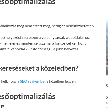
esőoptimalizálás
állalkozás még nem értett meg, pedig ez nélkülözhetetlen.
obb helyezést szerezzen a versenytársak weboldalaihoz
ó megjelenés minden cég számára fontos cél kell hogy
malizált weboldal kulcsfontosságú a jobb helyezés
kereséseket a közeledben?
 kell, hogy a
SEO szakember
a közelben legyen.
S
esőoptimalizálás
S
é
ke