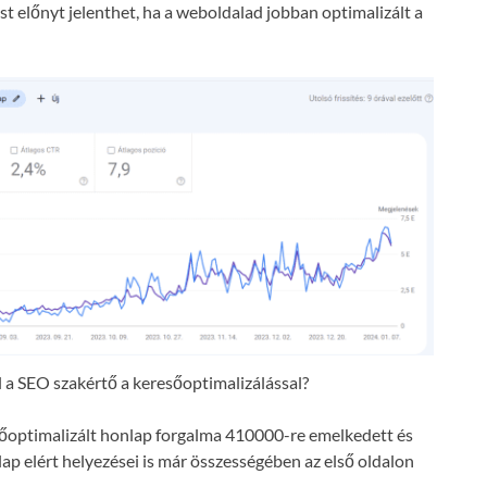
t előnyt jelenthet, ha a weboldalad jobban optimalizált a
a SEO szakértő a keresőoptimalizálással?
resőoptimalizált honlap forgalma 410000-re emelkedett és
lap elért helyezései is már összességében az első oldalon