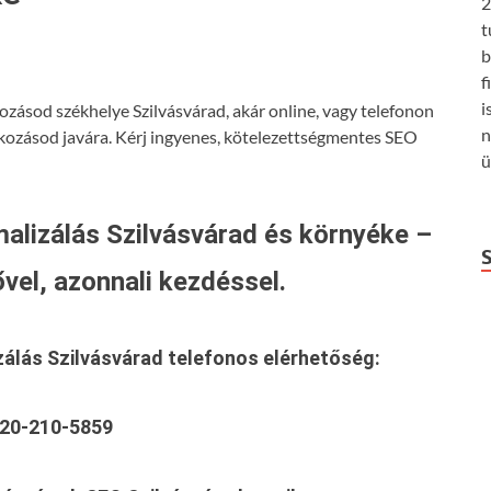
2
t
b
f
i
ozásod székhelye Szilvásvárad, akár online, vagy telefonon
n
lkozásod javára. Kérj ingyenes, kötelezettségmentes SEO
ü
alizálás Szilvásvárad és környéke –
vel, azonnali kezdéssel.
zálás Szilvásvárad
telefonos elérhetőség:
20-210-5859