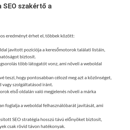
a SEO szakértő a
s eredményt érhet el, többek között:
dal javított pozíciója a keresőmotorok találati listáin,
atóságot biztosít.
gsorolás több látogatót vonz, ami növeli a weboldal
vé teszi, hogy pontosabban célozd meg azt a közönséget,
 vagy szolgáltatásod iránt.
orok első oldalán való megjelenés növeli a márka
n foglalja a weboldal felhasználóbarát javítását, ami
ósított SEO stratégia hosszú távú előnyöket biztosít,
lyek csak rövid távon hatékonyak.