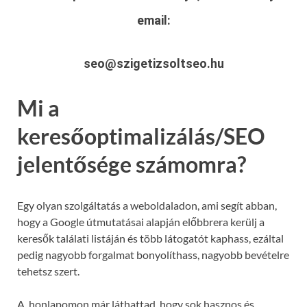
email:
seo@szigetizsoltseo.hu
Mi a
keresőoptimalizálás/SEO
jelentősége számomra?
Egy olyan szolgáltatás a weboldaladon, ami segít abban,
hogy a Google útmutatásai alapján előbbrera kerülj a
keresők találati listáján és több látogatót kaphass, ezáltal
pedig nagyobb forgalmat bonyolíthass, nagyobb bevételre
tehetsz szert.
A honlapomon már láthattad, hogy sok hasznos és