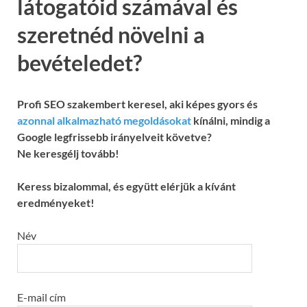
látogatóid számával és
szeretnéd növelni a
bevételedet?
Profi SEO szakembert keresel, aki képes gyors és
azonnal alkalmazható megoldásokat
kínálni, mindig a
Google legfrissebb irányelveit követve?
Ne keresgélj tovább!
Keress bizalommal, és együtt elérjük a kívánt
eredményeket!
Név
E-mail cím