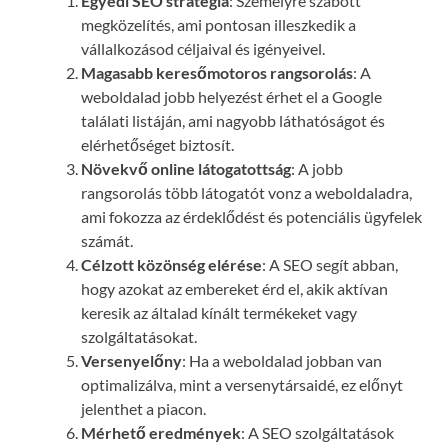
Egyedi SEO stratégia
: Személyre szabott
megközelítés, ami pontosan illeszkedik a
vállalkozásod céljaival és igényeivel.
Magasabb keresőmotoros rangsorolás
: A
weboldalad jobb helyezést érhet el a Google
találati listáján, ami nagyobb láthatóságot és
elérhetőséget biztosít.
Növekvő online látogatottság
: A jobb
rangsorolás több látogatót vonz a weboldaladra,
ami fokozza az érdeklődést és potenciális ügyfelek
számát.
Célzott közönség elérése
: A SEO segít abban,
hogy azokat az embereket érd el, akik aktívan
keresik az általad kínált termékeket vagy
szolgáltatásokat.
Versenyelőny
: Ha a weboldalad jobban van
optimalizálva, mint a versenytársaidé, ez előnyt
jelenthet a piacon.
Mérhető eredmények
: A SEO szolgáltatások