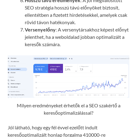
Hosszú távú eredmények
: A jól megvalósított
SEO stratégia hosszú távú előnyöket biztosít,
ellentétben a fizetett hirdetésekkel, amelyek csak
rövid távon hatékonyak.
Versenyelőny
: A versenytársakhoz képest előnyt
jelenthet, ha a weboldalad jobban optimalizált a
keresők számára.
Milyen eredményeket érhetők el a SEO szakértő a
keresőoptimalizálással?
Jól látható, hogy egy fél évvel ezelőtt indult
keresőoptimalizált honlap forgalma 410000-re