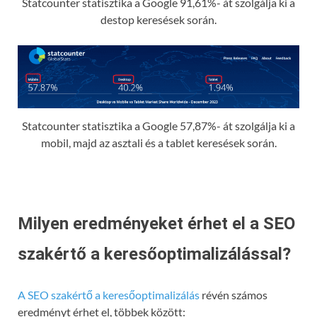
Statcounter statisztika a Google 91,61%- át szolgálja ki a
destop keresések során.
Statcounter statisztika a Google 57,87%- át szolgálja ki a
mobil, majd az asztali és a tablet keresések során.
Milyen eredményeket érhet el a SEO
szakértő a keresőoptimalizálással?
A SEO szakértő a keresőoptimalizálás
révén számos
eredményt érhet el, többek között: