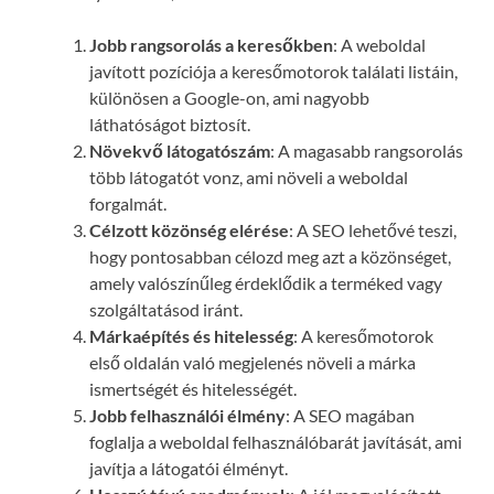
Jobb rangsorolás a keresőkben
: A weboldal
javított pozíciója a keresőmotorok találati listáin,
különösen a Google-on, ami nagyobb
láthatóságot biztosít.
Növekvő látogatószám
: A magasabb rangsorolás
több látogatót vonz, ami növeli a weboldal
forgalmát.
Célzott közönség elérése
: A SEO lehetővé teszi,
hogy pontosabban célozd meg azt a közönséget,
amely valószínűleg érdeklődik a terméked vagy
szolgáltatásod iránt.
Márkaépítés és hitelesség
: A keresőmotorok
első oldalán való megjelenés növeli a márka
ismertségét és hitelességét.
Jobb felhasználói élmény
: A SEO magában
foglalja a weboldal felhasználóbarát javítását, ami
javítja a látogatói élményt.