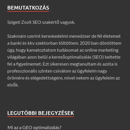
BEMUTATKOZÁS
Szigeti Zsolt SEO szakértő vagyok.
Szakmám szerint kereskedelmi menedzser de fél életemet
a banki és kkv szektorban töltöttem. 2020 ban döntöttem
úgy, hogy kamatoztatom tudásomat az online marketing
világában azon belül a keresőoptimalizálás (SEO) keltette
fel a figyelmemet. Ezt sikeresen megtanultam és azóta is
professzionális szinten csinálom az ügyfeleim nagy
örömére és elégedettségére, mivel nekem az ügyfeleim az
elsők.
LEGUTÓBBI BEJEGYZÉSEK
Mi az a GEO optimalizálás?