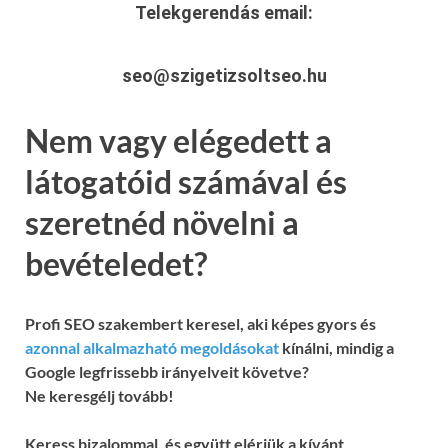
Telekgerendás
email:
seo@szigetizsoltseo.hu
Nem vagy elégedett a
látogatóid számával és
szeretnéd növelni a
bevételedet?
Profi SEO szakembert keresel, aki képes gyors és
azonnal alkalmazható megoldásokat
kínálni, mindig a
Google legfrissebb irányelveit követve?
Ne keresgélj tovább!
Keress bizalommal, és együtt elérjük a kívánt