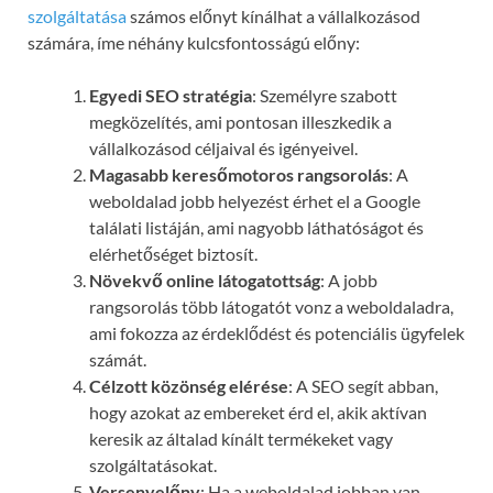
szolgáltatása
számos előnyt kínálhat a vállalkozásod
számára, íme néhány kulcsfontosságú előny:
Egyedi SEO stratégia
: Személyre szabott
megközelítés, ami pontosan illeszkedik a
vállalkozásod céljaival és igényeivel.
Magasabb keresőmotoros rangsorolás
: A
weboldalad jobb helyezést érhet el a Google
találati listáján, ami nagyobb láthatóságot és
elérhetőséget biztosít.
Növekvő online látogatottság
: A jobb
rangsorolás több látogatót vonz a weboldaladra,
ami fokozza az érdeklődést és potenciális ügyfelek
számát.
Célzott közönség elérése
: A SEO segít abban,
hogy azokat az embereket érd el, akik aktívan
keresik az általad kínált termékeket vagy
szolgáltatásokat.
Versenyelőny
: Ha a weboldalad jobban van