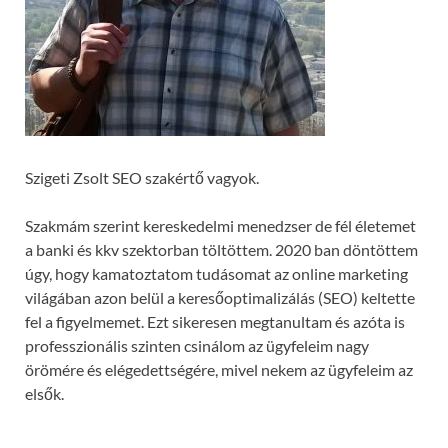
Szigeti Zsolt SEO szakértő vagyok.
Szakmám szerint kereskedelmi menedzser de fél életemet
a banki és kkv szektorban töltöttem. 2020 ban döntöttem
úgy, hogy kamatoztatom tudásomat az online marketing
világában azon belül a keresőoptimalizálás (SEO) keltette
fel a figyelmemet. Ezt sikeresen megtanultam és azóta is
professzionális szinten csinálom az ügyfeleim nagy
örömére és elégedettségére, mivel nekem az ügyfeleim az
elsők.