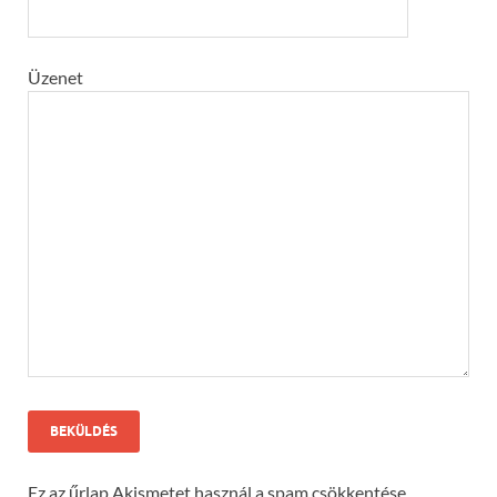
Üzenet
Ez az űrlap Akismetet használ a spam csökkentése