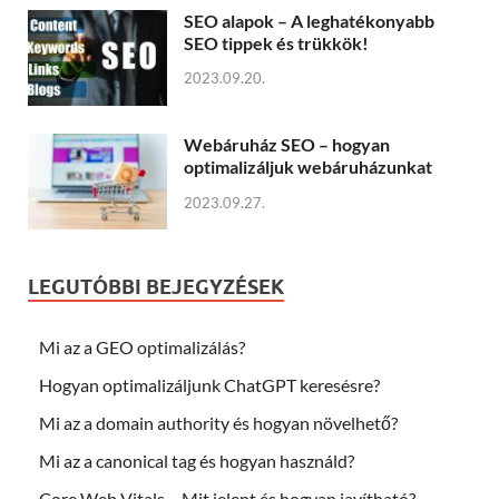
SEO alapok – A leghatékonyabb
SEO tippek és trükkök!
2023.09.20.
Webáruház SEO – hogyan
optimalizáljuk webáruházunkat
2023.09.27.
LEGUTÓBBI BEJEGYZÉSEK
Mi az a GEO optimalizálás?
Hogyan optimalizáljunk ChatGPT keresésre?
Mi az a domain authority és hogyan növelhető?
Mi az a canonical tag és hogyan használd?
Core Web Vitals – Mit jelent és hogyan javítható?