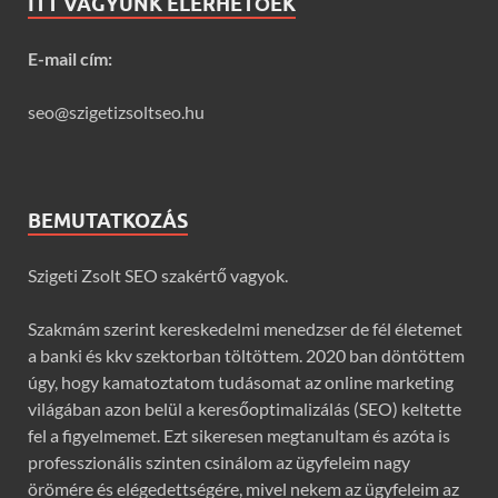
ITT VAGYUNK ELÉRHETŐEK
E-mail cím:
seo@szigetizsoltseo.hu
BEMUTATKOZÁS
Szigeti Zsolt SEO szakértő vagyok.
Szakmám szerint kereskedelmi menedzser de fél életemet
a banki és kkv szektorban töltöttem. 2020 ban döntöttem
úgy, hogy kamatoztatom tudásomat az online marketing
világában azon belül a keresőoptimalizálás (SEO) keltette
fel a figyelmemet. Ezt sikeresen megtanultam és azóta is
professzionális szinten csinálom az ügyfeleim nagy
örömére és elégedettségére, mivel nekem az ügyfeleim az