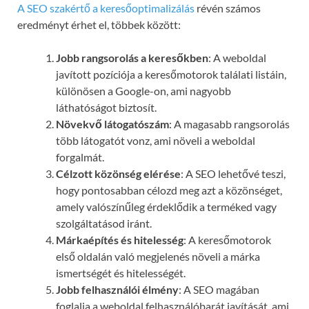
A SEO szakértő a keresőoptimalizálás
révén számos
eredményt érhet el, többek között:
Jobb rangsorolás a keresőkben
: A weboldal
javított pozíciója a keresőmotorok találati listáin,
különösen a Google-on, ami nagyobb
láthatóságot biztosít.
Növekvő látogatószám
: A magasabb rangsorolás
több látogatót vonz, ami növeli a weboldal
forgalmát.
Célzott közönség elérése
: A SEO lehetővé teszi,
hogy pontosabban célozd meg azt a közönséget,
amely valószínűleg érdeklődik a terméked vagy
szolgáltatásod iránt.
Márkaépítés és hitelesség
: A keresőmotorok
első oldalán való megjelenés növeli a márka
ismertségét és hitelességét.
Jobb felhasználói élmény
: A SEO magában
foglalja a weboldal felhasználóbarát javítását, ami