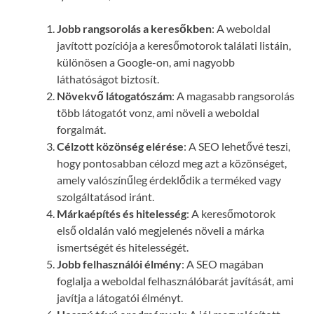
Jobb rangsorolás a keresőkben
: A weboldal
javított pozíciója a keresőmotorok találati listáin,
különösen a Google-on, ami nagyobb
láthatóságot biztosít.
Növekvő látogatószám
: A magasabb rangsorolás
több látogatót vonz, ami növeli a weboldal
forgalmát.
Célzott közönség elérése
: A SEO lehetővé teszi,
hogy pontosabban célozd meg azt a közönséget,
amely valószínűleg érdeklődik a terméked vagy
szolgáltatásod iránt.
Márkaépítés és hitelesség
: A keresőmotorok
első oldalán való megjelenés növeli a márka
ismertségét és hitelességét.
Jobb felhasználói élmény
: A SEO magában
foglalja a weboldal felhasználóbarát javítását, ami
javítja a látogatói élményt.