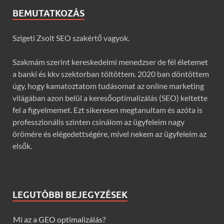
BEMUTATKOZÁS
Szigeti Zsolt SEO szakértő vagyok.
Szakmám szerint kereskedelmi menedzser de fél életemet
a banki és kkv szektorban töltöttem. 2020 ban döntöttem
úgy, hogy kamatoztatom tudásomat az online marketing
világában azon belül a keresőoptimalizálás (SEO) keltette
fel a figyelmemet. Ezt sikeresen megtanultam és azóta is
professzionális szinten csinálom az ügyfeleim nagy
örömére és elégedettségére, mivel nekem az ügyfeleim az
elsők.
LEGUTÓBBI BEJEGYZÉSEK
Mi az a GEO optimalizálás?