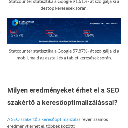
Statcounter statisztika a Google 91,61%- át szolgálja ki a
destop keresések során.
Statcounter statisztika a Google 57,87%- át szolgálja ki a
mobil, majd az asztali és a tablet keresések során.
Milyen eredményeket érhet el a SEO
szakértő a keresőoptimalizálással?
A SEO szakértő a keresőoptimalizálás
révén számos
eredményt érhet el, többek között: