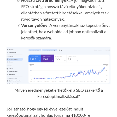
Hosszú távú eredmények
: A jól megvalósított
SEO stratégia hosszú távú előnyöket biztosít,
ellentétben a fizetett hirdetésekkel, amelyek csak
rövid távon hatékonyak.
Versenyelőny
: A versenytársakhoz képest előnyt
jelenthet, ha a weboldalad jobban optimalizált a
keresők számára.
Milyen eredményeket érhetők el a SEO szakértő a
keresőoptimalizálással?
Jól látható, hogy egy fél évvel ezelőtt indult
keresőoptimalizált honlap forgalma 410000-re