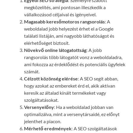
Egyedi SEO stratégia
: Személyre szabott
megközelítés, ami pontosan illeszkedik a
vállalkozásod céljaival és igényeivel.
Magasabb keresőmotoros rangsorolás
: A
weboldalad jobb helyezést érhet el a Google
találati listáján, ami nagyobb láthatóságot és
elérhetőséget biztosít.
Növekvő online látogatottság
: A jobb
rangsorolás több látogatót vonz a weboldaladra,
ami fokozza az érdeklődést és potenciális ügyfelek
számát.
Célzott közönség elérése
: A SEO segít abban,
hogy azokat az embereket érd el, akik aktívan
keresik az általad kínált termékeket vagy
szolgáltatásokat.
Versenyelőny
: Ha a weboldalad jobban van
optimalizálva, mint a versenytársaidé, ez előnyt
jelenthet a piacon.
Mérhető eredmények
: A SEO szolgáltatások