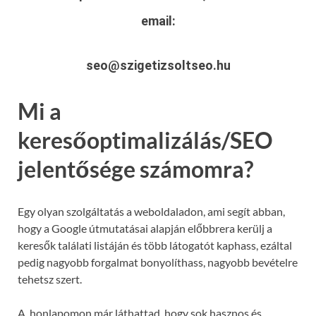
email:
seo@szigetizsoltseo.hu
Mi a
keresőoptimalizálás/SEO
jelentősége számomra?
Egy olyan szolgáltatás a weboldaladon, ami segít abban,
hogy a Google útmutatásai alapján előbbrera kerülj a
keresők találati listáján és több látogatót kaphass, ezáltal
pedig nagyobb forgalmat bonyolíthass, nagyobb bevételre
tehetsz szert.
A honlapomon már láthattad, hogy sok hasznos és