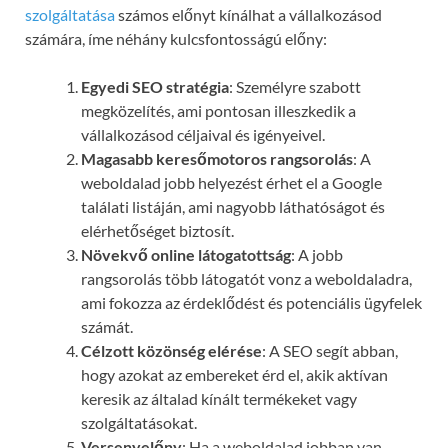
szolgáltatása
számos előnyt kínálhat a vállalkozásod
számára, íme néhány kulcsfontosságú előny:
Egyedi SEO stratégia
: Személyre szabott
megközelítés, ami pontosan illeszkedik a
vállalkozásod céljaival és igényeivel.
Magasabb keresőmotoros rangsorolás
: A
weboldalad jobb helyezést érhet el a Google
találati listáján, ami nagyobb láthatóságot és
elérhetőséget biztosít.
Növekvő online látogatottság
: A jobb
rangsorolás több látogatót vonz a weboldaladra,
ami fokozza az érdeklődést és potenciális ügyfelek
számát.
Célzott közönség elérése
: A SEO segít abban,
hogy azokat az embereket érd el, akik aktívan
keresik az általad kínált termékeket vagy
szolgáltatásokat.
Versenyelőny
: Ha a weboldalad jobban van