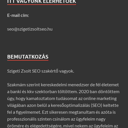
ITT VAGYUNK ELÉRHETŐEK
E-mail cím:
seo@szigetizsoltseo.hu
BEMUTATKOZÁS
Szigeti Zsolt SEO szakértő vagyok.
Szakmám szerint kereskedelmi menedzser de fél életemet
a banki és kkv szektorban töltöttem. 2020 ban döntöttem
úgy, hogy kamatoztatom tudásomat az online marketing
világában azon belül a keresőoptimalizálás (SEO) keltette
fel a figyelmemet. Ezt sikeresen megtanultam és azóta is
professzionális szinten csinálom az ügyfeleim nagy
örömére és elégedettségére, mivel nekem az ügyfeleim az