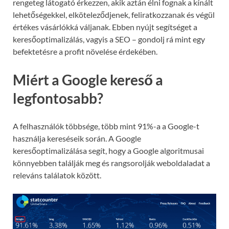
rengeteg látogató érkezzen, akik aztán élni fognak a kínált
lehetőségekkel, elköteleződjenek, feliratkozzanak és végül
értékes vásárlókká váljanak. Ebben nyújt segítséget a
keresőoptimalizálás, vagyis a SEO – gondolj rá mint egy
befektetésre a profit növelése érdekében.
Miért a Google kereső a
legfontosabb?
A felhasználók többsége, több mint 91%-a a Google-t
használja kereséseik során. A Google
keresőoptimalizálása segít, hogy a Google algoritmusai
könnyebben találják meg és rangsorolják weboldaladat a
releváns találatok között.