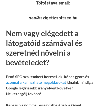
Töltéstava
email:
seo@szigetizsoltseo.hu
Nem vagy elégedett a
látogatóid számával és
szeretnéd növelni a
bevételedet?
Profi SEO szakembert keresel, aki képes gyors és
azonnal alkalmazható megoldásokat
kínálni, mindig a
Google legfrissebb irányelveit követve?
Ne keresgélj tovább!
Keress bizalommal, és együtt elérjük a kívánt