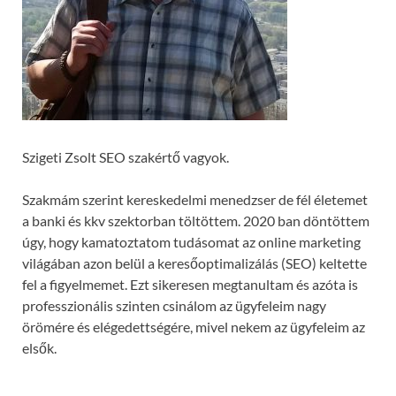
Szigeti Zsolt SEO szakértő vagyok.
Szakmám szerint kereskedelmi menedzser de fél életemet
a banki és kkv szektorban töltöttem. 2020 ban döntöttem
úgy, hogy kamatoztatom tudásomat az online marketing
világában azon belül a keresőoptimalizálás (SEO) keltette
fel a figyelmemet. Ezt sikeresen megtanultam és azóta is
professzionális szinten csinálom az ügyfeleim nagy
örömére és elégedettségére, mivel nekem az ügyfeleim az
elsők.