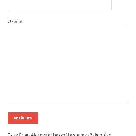
Üzenet
Ez az űrlap Akismetet használ a spam csökkentése