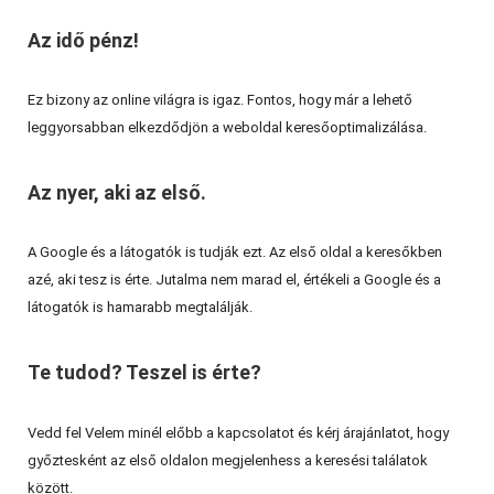
Az idő pénz!
Ez bizony az online világra is igaz. Fontos, hogy már a lehető
leggyorsabban elkezdődjön a weboldal keresőoptimalizálása.
Az nyer, aki az első.
A Google és a látogatók is tudják ezt. Az első oldal a keresőkben
azé, aki tesz is érte. Jutalma nem marad el, értékeli a Google és a
látogatók is hamarabb megtalálják.
Te tudod? Teszel is érte?
Vedd fel Velem minél előbb a kapcsolatot és kérj árajánlatot, hogy
győztesként az első oldalon megjelenhess a keresési találatok
között.