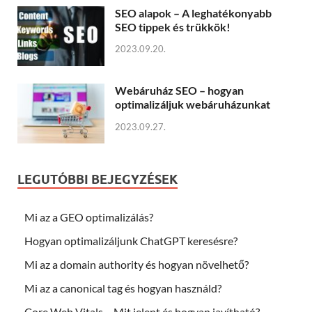
SEO alapok – A leghatékonyabb
SEO tippek és trükkök!
2023.09.20.
Webáruház SEO – hogyan
optimalizáljuk webáruházunkat
2023.09.27.
LEGUTÓBBI BEJEGYZÉSEK
Mi az a GEO optimalizálás?
Hogyan optimalizáljunk ChatGPT keresésre?
Mi az a domain authority és hogyan növelhető?
Mi az a canonical tag és hogyan használd?
Core Web Vitals – Mit jelent és hogyan javítható?