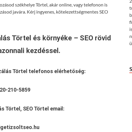
2
ozásod székhelye Törtel, akár online, vagy telefonon is
t
ozásod javára. Kérj ingyenes, kötelezettségmentes SEO
b
f
i
n
lás Törtel és környéke – SEO rövid
ü
azonnali kezdéssel.
zálás Törtel
telefonos elérhetőség:
20-210-5859
s Törtel, SEO Törtel
email:
getizsoltseo.hu