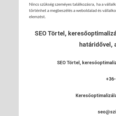
Nincs szükség szeméyes találkozásra, ha a vállalk
történhet a megbeszélés a weboldalad és vállalk
elemzést.
SEO Törtel, keresőoptimalizá
határidővel, 
SEO Törtel, keresőoptimali
+36-
Keresőoptimalizálá
seo@szi