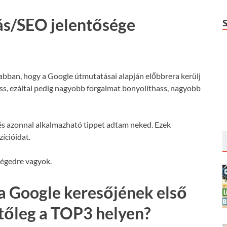
ás/SEO jelentősége
 abban, hogy a Google útmutatásai alapján előbbrera kerülj
hass, ezáltal pedig nagyobb forgalmat bonyolíthass, nagyobb
s azonnal alkalmazható tippet adtam neked. Ezek
ícióidat.
ségedre vagyok.
a Google keresőjének első
etőleg a TOP3 helyen?