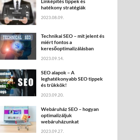
Linképítés tippek és
hatékony stratégiák
2023.08.09.
Technikai SEO – mit jelent és
miért fontos a
keresőoptimalizálásban
2023.09.14.
SEO alapok – A
leghatékonyabb SEO tippek
és trükkök!
2023.09.20.
Webáruház SEO – hogyan
optimalizáljuk
webáruházunkat
2023.09.27.