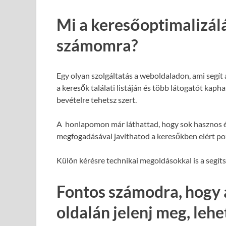
Mi a keresőoptimalizál
számomra?
Egy olyan szolgáltatás a weboldaladon, ami segít
a keresők találati listáján és több látogatót kap
bevételre tehetsz szert.
A honlapomon már láthattad, hogy sok hasznos é
megfogadásával javíthatod a keresőkben elért poz
Külön kérésre technikai megoldásokkal is a segít
Fontos számodra, hogy 
oldalán jelenj meg, leh