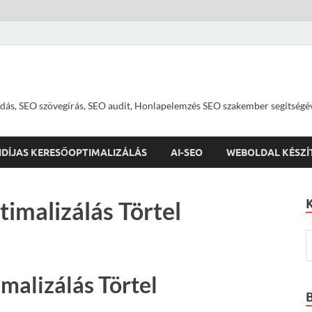
dás, SEO szövegírás, SEO audit, Honlapelemzés SEO szakember segítségé
IDÍJAS KERESŐOPTIMALIZÁLÁS
AI-SEO
WEBOLDAL KÉSZÍ
timalizálás Törtel
malizálás Törtel