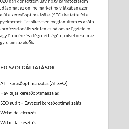
020 ban döntöttem úgy, hogy kamatoztatom
udásomat az online marketing világában azon
elül a keresőoptimalizálás (SEO) keltette fel a
igyelmemet. Ezt sikeresen megtanultam és azóta
s professzionális szinten csinálom az ügyfeleim
agy örömére és elégedettségére, mivel nekem az
gyfeleim az elsők.
SEO SZOLGÁLTATÁSOK
AI – keresőoptimalizálás (AI-SEO)
Havidíjas keresőoptimalizálás
SEO audit – Egyszeri keresőoptimalizálás
Weboldal elemzés
Weboldal készítés