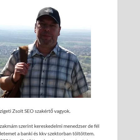
zigeti Zsolt SEO szakértő vagyok.
zakmám szerint kereskedelmi menedzser de fél
letemet a banki és kkv szektorban töltöttem.