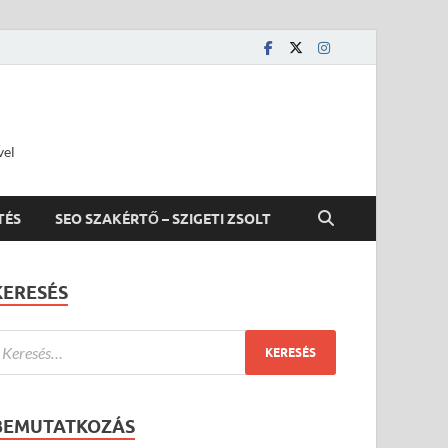
vel
TÉS
SEO SZAKÉRTŐ – SZIGETI ZSOLT
KERESÉS
BEMUTATKOZÁS