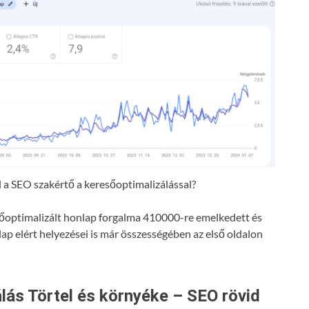
a SEO szakértő a keresőoptimalizálással?
resőoptimalizált honlap forgalma 410000-re emelkedett és
lap elért helyezései is már összességében az első oldalon
lás Törtel és környéke – SEO rövid