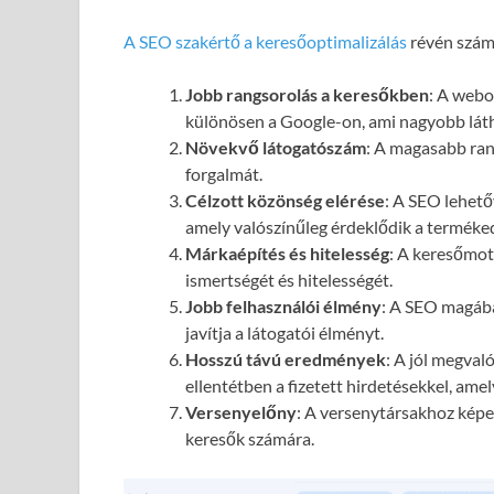
A SEO szakértő a keresőoptimalizálás
révén számo
Jobb rangsorolás a keresőkben
: A webol
különösen a Google-on, ami nagyobb láth
Növekvő látogatószám
: A magasabb ran
forgalmát.
Célzott közönség elérése
: A SEO lehető
amely valószínűleg érdeklődik a terméked
Márkaépítés és hitelesség
: A keresőmot
ismertségét és hitelességét.
Jobb felhasználói élmény
: A SEO magába
javítja a látogatói élményt.
Hosszú távú eredmények
: A jól megval
ellentétben a fizetett hirdetésekkel, ame
Versenyelőny
: A versenytársakhoz képes
keresők számára.