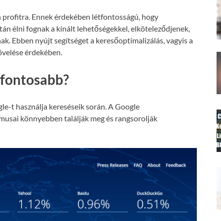
 profitra. Ennek érdekében létfontosságú, hogy
án élni fognak a kínált lehetőségekkel, elköteleződjenek,
nak. Ebben nyújt segítséget a keresőoptimalizálás, vagyis a
növelése érdekében.
gfontosabb?
le-t használja kereséseik során. A Google
tmusai könnyebben találják meg és rangsorolják