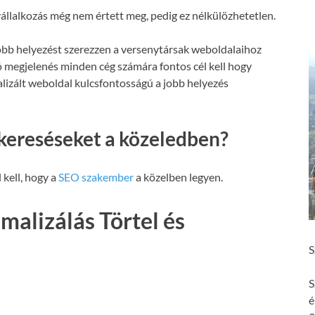
állalkozás még nem értett meg, pedig ez nélkülözhetetlen.
obb helyezést szerezzen a versenytársak weboldalaihoz
ó megjelenés minden cég számára fontos cél kell hogy
malizált weboldal kulcsfontosságú a jobb helyezés
kereséseket a közeledben?
 kell, hogy a
SEO szakember
a közelben legyen.
malizálás Törtel és
S
S
é