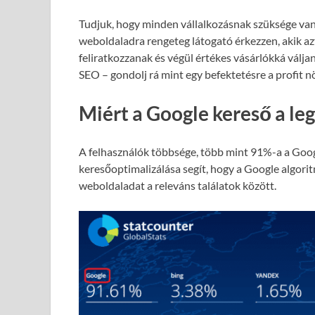
Tudjuk, hogy minden vállalkozásnak szüksége van
weboldaladra rengeteg látogató érkezzen, akik azt
feliratkozzanak és végül értékes vásárlókká válja
SEO – gondolj rá mint egy befektetésre a profit 
Miért a Google kereső a le
A felhasználók többsége, több mint 91%-a a Goog
keresőoptimalizálása segít, hogy a Google algori
weboldaladat a releváns találatok között.