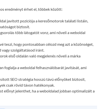
s eredményt érhet el, többek között:
dal javított pozíciója a keresőmotorok találati listáin,
atóságot biztosít.
gsorolás több látogatót vonz, ami növeli a weboldal
vé teszi, hogy pontosabban célozd meg azt a közönséget,
 vagy szolgáltatásod iránt.
orok első oldalán való megjelenés növeli a márka
n foglalja a weboldal felhasználóbarát javítását, ami
ósított SEO stratégia hosszú távú előnyöket biztosít,
lyek csak rövid távon hatékonyak.
t előnyt jelenthet, ha a weboldalad jobban optimalizált a