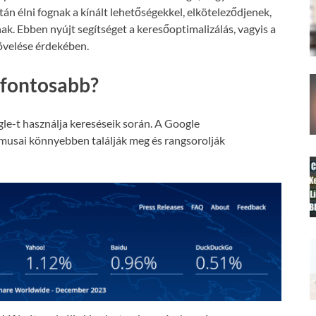
án élni fognak a kínált lehetőségekkel, elköteleződjenek,
nak. Ebben nyújt segítséget a keresőoptimalizálás, vagyis a
növelése érdekében.
gfontosabb?
le-t használja kereséseik során. A Google
tmusai könnyebben találják meg és rangsorolják