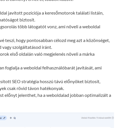
dal javított pozíciója a keresőmotorok találati listáin,
atóságot biztosít.
gsorolás több látogatót vonz, ami növeli a weboldal
vé teszi, hogy pontosabban célozd meg azt a közönséget,
 vagy szolgáltatásod iránt.
orok első oldalán való megjelenés növeli a márka
n foglalja a weboldal felhasználóbarát javítását, ami
ósított SEO stratégia hosszú távú előnyöket biztosít,
lyek csak rövid távon hatékonyak.
t előnyt jelenthet, ha a weboldalad jobban optimalizált a