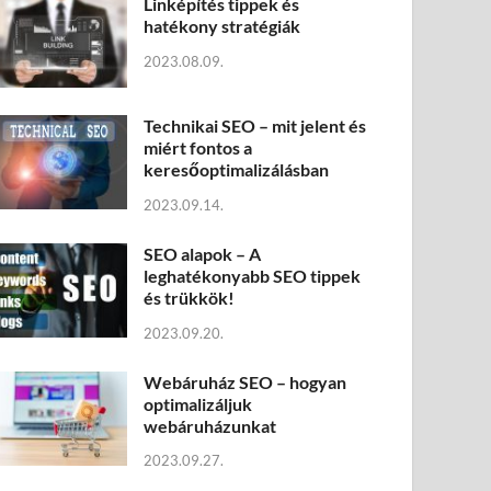
Linképítés tippek és
hatékony stratégiák
2023.08.09.
Technikai SEO – mit jelent és
miért fontos a
keresőoptimalizálásban
2023.09.14.
SEO alapok – A
leghatékonyabb SEO tippek
és trükkök!
2023.09.20.
Webáruház SEO – hogyan
optimalizáljuk
webáruházunkat
2023.09.27.