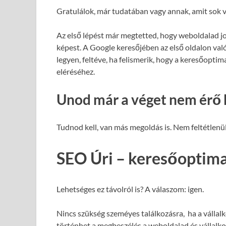
Gratulálok, már tudatában vagy annak, amit sok v
Az első lépést már megtetted, hogy weboldalad j
képest. A Google keresőjében az első oldalon val
legyen, feltéve, ha felismerik, hogy a keresőopti
eléréséhez.
Unod már a véget nem érő 
Tudnod kell, van más megoldás is. Nem feltétlenül
SEO Úri – keresőoptimal
Lehetséges ez távolról is? A válaszom: igen.
Nincs szükség szeméyes találkozásra, ha a vállalk
történhet a megbeszélés a weboldalad és vállalk