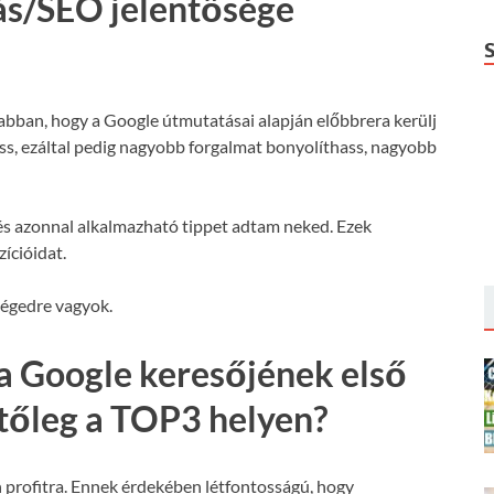
ás/SEO jelentősége
 abban, hogy a Google útmutatásai alapján előbbrera kerülj
hass, ezáltal pedig nagyobb forgalmat bonyolíthass, nagyobb
s azonnal alkalmazható tippet adtam neked. Ezek
ícióidat.
ségedre vagyok.
a Google keresőjének első
etőleg a TOP3 helyen?
 profitra. Ennek érdekében létfontosságú, hogy