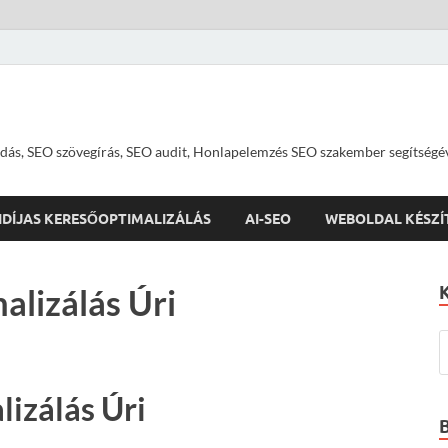
dás, SEO szövegírás, SEO audit, Honlapelemzés SEO szakember segítségé
IDÍJAS KERESŐOPTIMALIZÁLÁS
AI-SEO
WEBOLDAL KÉSZÍ
alizálás Úri
izálás Úri