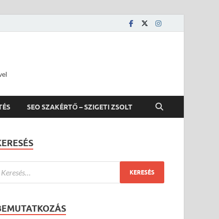
vel
TÉS
SEO SZAKÉRTŐ – SZIGETI ZSOLT
KERESÉS
BEMUTATKOZÁS