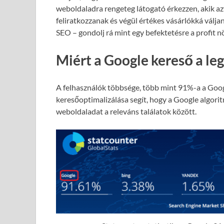
weboldaladra rengeteg látogató érkezzen, akik azt
feliratkozzanak és végül értékes vásárlókká válja
SEO – gondolj rá mint egy befektetésre a profit 
Miért a Google kereső a le
A felhasználók többsége, több mint 91%-a a Goog
keresőoptimalizálása segít, hogy a Google algori
weboldaladat a releváns találatok között.