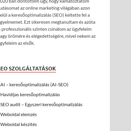
020 ban döntöttem úgy, hogy kamatoztatom
udásomat az online marketing világában azon
elül a keresőoptimalizálás (SEO) keltette fel a
igyelmemet. Ezt sikeresen megtanultam és azóta
s professzionális szinten csinálom az ügyfeleim
agy örömére és elégedettségére, mivel nekem az
gyfeleim az elsők.
SEO SZOLGÁLTATÁSOK
AI – keresőoptimalizálás (AI-SEO)
Havidíjas keresőoptimalizálás
SEO audit – Egyszeri keresőoptimalizálás
Weboldal elemzés
Weboldal készítés