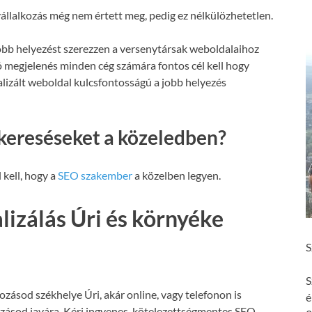
állalkozás még nem értett meg, pedig ez nélkülözhetetlen.
obb helyezést szerezzen a versenytársak weboldalaihoz
ó megjelenés minden cég számára fontos cél kell hogy
malizált weboldal kulcsfontosságú a jobb helyezés
kereséseket a közeledben?
 kell, hogy a
SEO szakember
a közelben legyen.
izálás Úri és környéke
S
S
ozásod székhelye Úri, akár online, vagy telefonon is
é
ozásod javára. Kérj ingyenes, kötelezettségmentes SEO