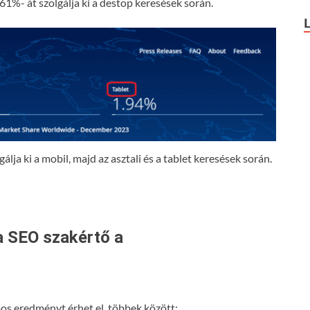
61%- át szolgálja ki a destop keresések során.
lja ki a mobil, majd az asztali és a tablet keresések során.
a SEO szakértő a
s eredményt érhet el, többek között: