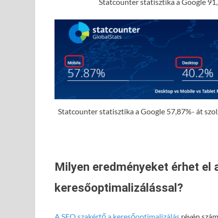
Statcounter statisztika a Google 91,
Statcounter statisztika a Google 57,87%- át szolgá
Milyen eredményeket érhet el 
keresőoptimalizálással?
A SEO szakértő a keresőoptimalizálás
révén számo