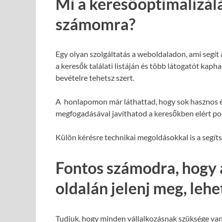
Mi a keresőoptimalizál
számomra?
Egy olyan szolgáltatás a weboldaladon, ami segít
a keresők találati listáján és több látogatót kap
bevételre tehetsz szert.
A honlapomon már láthattad, hogy sok hasznos é
megfogadásával javíthatod a keresőkben elért poz
Külön kérésre technikai megoldásokkal is a segít
Fontos számodra, hogy 
oldalán jelenj meg, leh
Tudjuk, hogy minden vállalkozásnak szüksége van