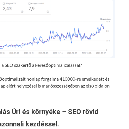
a SEO szakértő a keresőoptimalizálással?
resőoptimalizált honlap forgalma 410000-re emelkedett és
lap elért helyezései is már összességében az első oldalon
lás Úri és környéke – SEO rövid
azonnali kezdéssel.