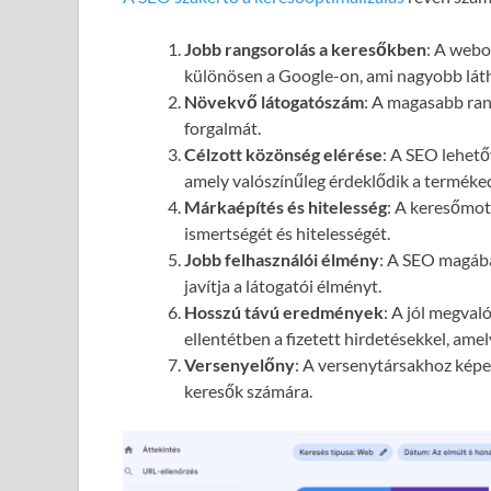
Jobb rangsorolás a keresőkben
: A webol
különösen a Google-on, ami nagyobb láth
Növekvő látogatószám
: A magasabb ran
forgalmát.
Célzott közönség elérése
: A SEO lehető
amely valószínűleg érdeklődik a terméked
Márkaépítés és hitelesség
: A keresőmot
ismertségét és hitelességét.
Jobb felhasználói élmény
: A SEO magába
javítja a látogatói élményt.
Hosszú távú eredmények
: A jól megval
ellentétben a fizetett hirdetésekkel, ame
Versenyelőny
: A versenytársakhoz képes
keresők számára.