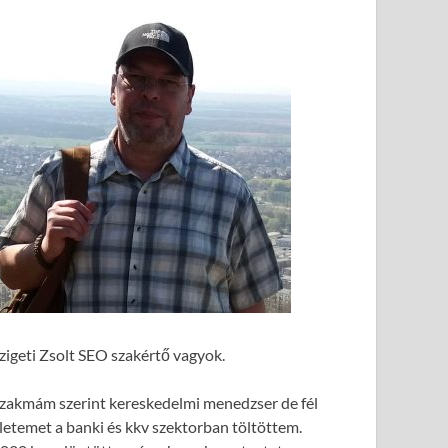
zigeti Zsolt SEO szakértő vagyok.
zakmám szerint kereskedelmi menedzser de fél
letemet a banki és kkv szektorban töltöttem.