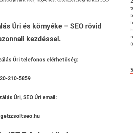
2
t
b
f
lás Úri és környéke – SEO rövid
i
n
azonnali kezdéssel.
ü
zálás Úri
telefonos elérhetőség:
20-210-5859
álás Úri, SEO Úri
email:
getizsoltseo.hu