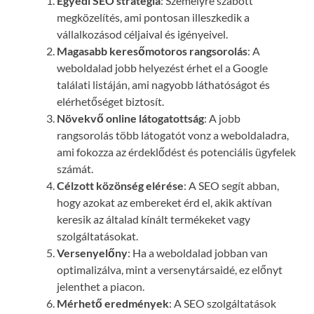
Egyedi SEO stratégia
: Személyre szabott
megközelítés, ami pontosan illeszkedik a
vállalkozásod céljaival és igényeivel.
Magasabb keresőmotoros rangsorolás
: A
weboldalad jobb helyezést érhet el a Google
találati listáján, ami nagyobb láthatóságot és
elérhetőséget biztosít.
Növekvő online látogatottság
: A jobb
rangsorolás több látogatót vonz a weboldaladra,
ami fokozza az érdeklődést és potenciális ügyfelek
számát.
Célzott közönség elérése
: A SEO segít abban,
hogy azokat az embereket érd el, akik aktívan
keresik az általad kínált termékeket vagy
szolgáltatásokat.
Versenyelőny
: Ha a weboldalad jobban van
optimalizálva, mint a versenytársaidé, ez előnyt
jelenthet a piacon.
Mérhető eredmények
: A SEO szolgáltatások