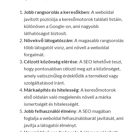
Jobb rangsorolás a keresőkben
: A weboldal
javított pozíciója a keresőmotorok találati listáin,
különösen a Google-on, ami nagyobb
láthatóságot biztosít.
Növekvő látogatószám
: A magasabb rangsorolás
több látogatót vonz, ami növeli a weboldal
forgalmát.
Célzott közönség elérése
: A SEO lehetővé teszi,
hogy pontosabban célozd meg azt a közönséget,
amely valószínűleg érdeklődik a terméked vagy
szolgáltatásod iránt.
Márkaépítés és hitelesség
: A keresőmotorok
első oldalán való megjelenés növeli a márka
ismertségét és hitelességét.
Jobb felhasználói élmény
: A SEO magában
foglalja a weboldal felhasználóbarát javítását, ami
javítja a látogatói élményt.