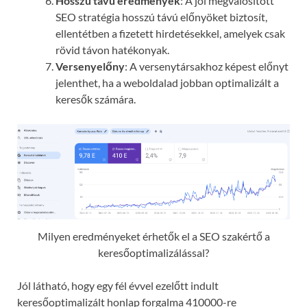
Hosszú távú eredmények
: A jól megvalósított
SEO stratégia hosszú távú előnyöket biztosít,
ellentétben a fizetett hirdetésekkel, amelyek csak
rövid távon hatékonyak.
Versenyelőny
: A versenytársakhoz képest előnyt
jelenthet, ha a weboldalad jobban optimalizált a
keresők számára.
Milyen eredményeket érhetők el a SEO szakértő a
keresőoptimalizálással?
Jól látható, hogy egy fél évvel ezelőtt indult
keresőoptimalizált honlap forgalma 410000-re