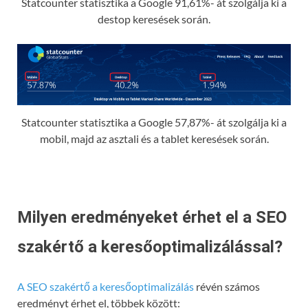
Statcounter statisztika a Google 91,61%- át szolgálja ki a
destop keresések során.
Statcounter statisztika a Google 57,87%- át szolgálja ki a
mobil, majd az asztali és a tablet keresések során.
Milyen eredményeket érhet el a SEO
szakértő a keresőoptimalizálással?
A SEO szakértő a keresőoptimalizálás
révén számos
eredményt érhet el, többek között: