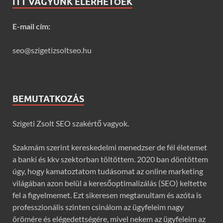
ITT VAGYUNK ELÉRHETŐEK
E-mail cím:
seo@szigetizsoltseo.hu
BEMUTATKOZÁS
Szigeti Zsolt SEO szakértő vagyok.
Szakmám szerint kereskedelmi menedzser de fél életemet
a banki és kkv szektorban töltöttem. 2020 ban döntöttem
úgy, hogy kamatoztatom tudásomat az online marketing
világában azon belül a keresőoptimalizálás (SEO) keltette
fel a figyelmemet. Ezt sikeresen megtanultam és azóta is
professzionális szinten csinálom az ügyfeleim nagy
örömére és elégedettségére, mivel nekem az ügyfeleim az