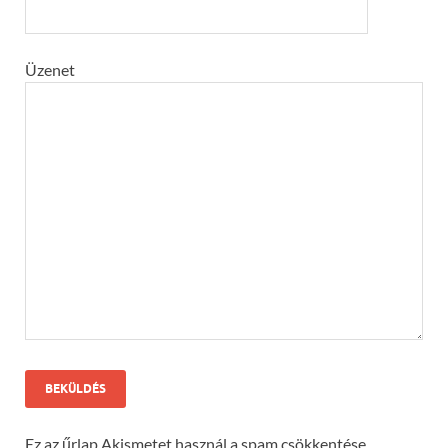
Üzenet
Ez az űrlap Akismetet használ a spam csökkentése