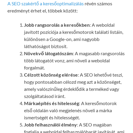
A SEO szakértő a keresőoptimalizálás
révén számos
eredményt érhet el, többek között:
Jobb rangsorolás a keresőkben
: A weboldal
javított pozíciója a keresőmotorok találati listáin,
különösen a Google-on, ami nagyobb
láthatóságot biztosít.
Növekvő látogatószám
: A magasabb rangsorolás
több látogatót vonz, ami növeli a weboldal
forgalmát.
Célzott közönség elérése
: A SEO lehetővé teszi,
hogy pontosabban célozd meg azt a közönséget,
amely valószínűleg érdeklődik a terméked vagy
szolgáltatásod iránt.
Márkaépítés és hitelesség
: A keresőmotorok
első oldalán való megjelenés növeli a márka
ismertségét és hitelességét.
Jobb felhasználói élmény
: A SEO magában
foglalja a weboldal felhasználóbarát javítását, ami