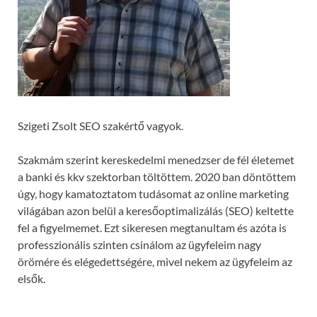
Szigeti Zsolt SEO szakértő vagyok.
Szakmám szerint kereskedelmi menedzser de fél életemet
a banki és kkv szektorban töltöttem. 2020 ban döntöttem
úgy, hogy kamatoztatom tudásomat az online marketing
világában azon belül a keresőoptimalizálás (SEO) keltette
fel a figyelmemet. Ezt sikeresen megtanultam és azóta is
professzionális szinten csinálom az ügyfeleim nagy
örömére és elégedettségére, mivel nekem az ügyfeleim az
elsők.