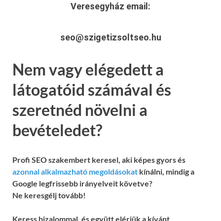
Veresegyház
email:
seo@szigetizsoltseo.hu
Nem vagy elégedett a
látogatóid számával és
szeretnéd növelni a
bevételedet?
Profi SEO szakembert keresel, aki képes gyors és
azonnal alkalmazható megoldásokat
kínálni, mindig a
Google legfrissebb irányelveit követve?
Ne keresgélj tovább!
Keress bizalommal, és együtt elérjük a kívánt