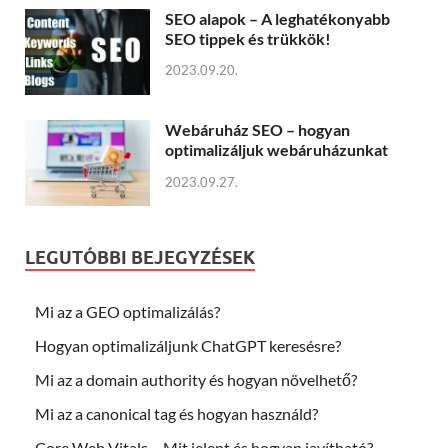
SEO alapok – A leghatékonyabb
SEO tippek és trükkök!
2023.09.20.
Webáruház SEO – hogyan
optimalizáljuk webáruházunkat
2023.09.27.
LEGUTÓBBI BEJEGYZÉSEK
Mi az a GEO optimalizálás?
Hogyan optimalizáljunk ChatGPT keresésre?
Mi az a domain authority és hogyan növelhető?
Mi az a canonical tag és hogyan használd?
Core Web Vitals – Mit jelent és hogyan javítható?