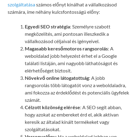
szolgáltatása
számos előnyt kínálhat a vállalkozásod
számára, íme néhány kulcsfontosságú előny:
Egyedi SEO stratégia
: Személyre szabott
megközelítés, ami pontosan illeszkedik a
vállalkozásod céljaival és igényeivel.
Magasabb keresőmotoros rangsorolás
: A
weboldalad jobb helyezést érhet el a Google
találati listáján, ami nagyobb láthatóságot és
elérhetőséget biztosít.
Növekvő online látogatottság
: A jobb
rangsorolás több látogatót vonz a weboldaladra,
ami fokozza az érdeklődést és potenciális ügyfelek
számát.
Célzott közönség elérése
: A SEO segít abban,
hogy azokat az embereket érd el, akik aktívan
keresik az általad kínált termékeket vagy
szolgáltatásokat.
Versenyelőny
: Ha a weboldalad jobban van