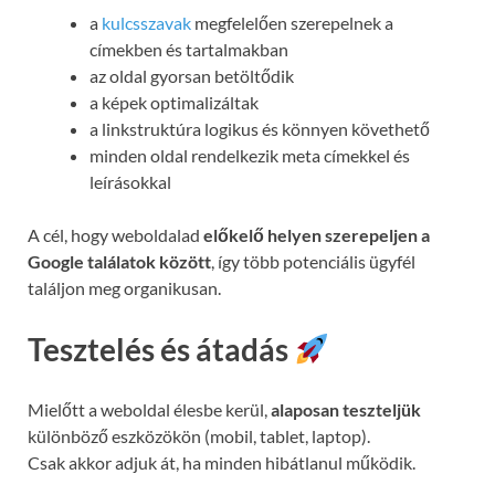
a
kulcsszavak
megfelelően szerepelnek a
címekben és tartalmakban
az oldal gyorsan betöltődik
a képek optimalizáltak
a linkstruktúra logikus és könnyen követhető
minden oldal rendelkezik meta címekkel és
leírásokkal
A cél, hogy weboldalad
előkelő helyen szerepeljen a
Google találatok között
, így több potenciális ügyfél
találjon meg organikusan.
Tesztelés és átadás
Mielőtt a weboldal élesbe kerül,
alaposan teszteljük
különböző eszközökön (mobil, tablet, laptop).
Csak akkor adjuk át, ha minden hibátlanul működik.