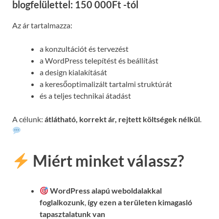
blogfelülettel: 150 000Ft -tól
Az ár tartalmazza:
a konzultációt és tervezést
a WordPress telepítést és beállítást
a design kialakítását
a keresőoptimalizált tartalmi struktúrát
és a teljes technikai átadást
A célunk:
átlátható, korrekt ár, rejtett költségek nélkül
.
Miért minket válassz?
WordPress alapú weboldalakkal
foglalkozunk
,
így ezen a területen kimagasló
tapasztalatunk van