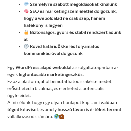
Személyre szabott megoldásokat kínálunk
SEO és marketing szemlélettel dolgozunk
,
hogy a weboldalad ne csak szép, hanem
hatékony is legyen
Biztonságos, gyors és stabil rendszert adunk
át
Rövid határidőkkel és folyamatos
kommunikációval
dolgozunk
Egy
WordPress alapú weboldal
a szolgáltatóiparban az
egyik
legfontosabb marketingeszköz
.
Ez az a platform, ahol bemutathatod szakértelmedet,
erősítheted a bizalmat, és elérheted a potenciális
ügyfeleidet.
A mi célunk, hogy egy olyan honlapot kapj, ami
valóban
téged képvisel
, és amely
hosszú távon is értéket teremt
vállalkozásod számára.