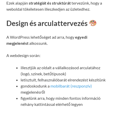
Ezek alapján
stratégiát és struktúrát
tervezünk, hogy a
weboldal tökéletesen illeszkedjen az üzletedhez.
Design és arculattervezés
A WordPress lehetőséget ad arra, hogy
egyedi
megjelenést
alkossunk.
A webdesign során:
illesztjük az oldalt a vállalkozásod arculatához
(logó, színek, betűtípusok)
letisztult, felhasználóbarát elrendezést készítünk
gondoskodunk a
mobilbarát (reszponzív)
megjelenésről
figyelünk arra, hogy minden fontos információ
néhány kattintással elérhető legyen