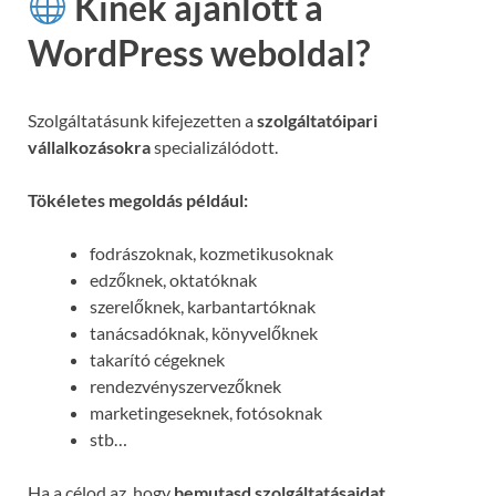
Kinek ajánlott a
WordPress weboldal?
Szolgáltatásunk kifejezetten a
szolgáltatóipari
vállalkozásokra
specializálódott.
Tökéletes megoldás például:
fodrászoknak, kozmetikusoknak
edzőknek, oktatóknak
szerelőknek, karbantartóknak
tanácsadóknak, könyvelőknek
takarító cégeknek
rendezvényszervezőknek
marketingeseknek, fotósoknak
stb…
Ha a célod az, hogy
bemutasd szolgáltatásaidat,