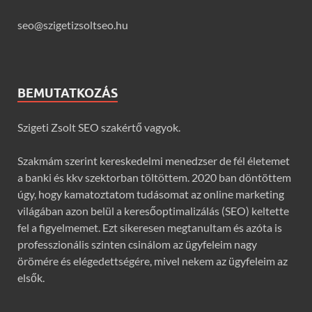
seo@szigetizsoltseo.hu
BEMUTATKOZÁS
Szigeti Zsolt SEO szakértő vagyok.
Szakmám szerint kereskedelmi menedzser de fél életemet
a banki és kkv szektorban töltöttem. 2020 ban döntöttem
úgy, hogy kamatoztatom tudásomat az online marketing
világában azon belül a keresőoptimalizálás (SEO) keltette
fel a figyelmemet. Ezt sikeresen megtanultam és azóta is
professzionális szinten csinálom az ügyfeleim nagy
örömére és elégedettségére, mivel nekem az ügyfeleim az
elsők.