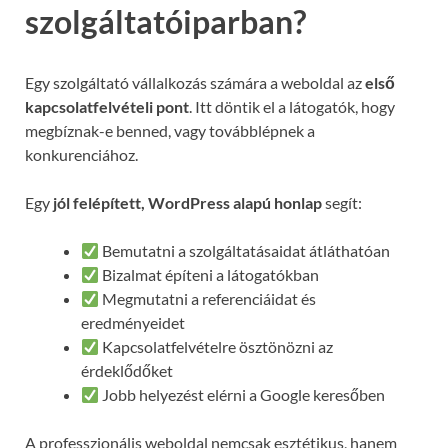
szolgáltatóiparban?
Egy szolgáltató vállalkozás számára a weboldal az
első
kapcsolatfelvételi pont
. Itt döntik el a látogatók, hogy
megbíznak-e benned, vagy továbblépnek a
konkurenciához.
Egy
jól felépített, WordPress alapú honlap
segít:
Bemutatni a szolgáltatásaidat átláthatóan
Bizalmat építeni a látogatókban
Megmutatni a referenciáidat és
eredményeidet
Kapcsolatfelvételre ösztönözni az
érdeklődőket
Jobb helyezést elérni a Google keresőben
A professzionális weboldal nemcsak esztétikus, hanem