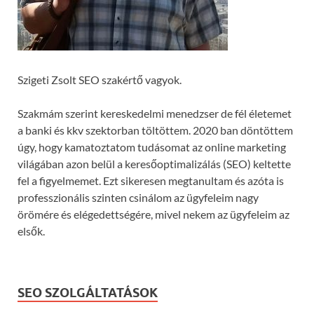
Szigeti Zsolt SEO szakértő vagyok.
Szakmám szerint kereskedelmi menedzser de fél életemet
a banki és kkv szektorban töltöttem. 2020 ban döntöttem
úgy, hogy kamatoztatom tudásomat az online marketing
világában azon belül a keresőoptimalizálás (SEO) keltette
fel a figyelmemet. Ezt sikeresen megtanultam és azóta is
professzionális szinten csinálom az ügyfeleim nagy
örömére és elégedettségére, mivel nekem az ügyfeleim az
elsők.
SEO SZOLGÁLTATÁSOK