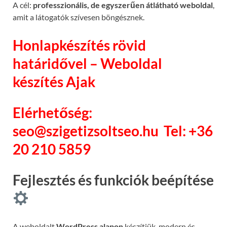
A cél:
professzionális, de egyszerűen átlátható weboldal
,
amit a látogatók szívesen böngésznek.
Honlapkészítés rövid
határidővel – Weboldal
készítés Ajak
Elérhetőség:
seo@szigetizsoltseo.hu
Tel: +36
20 210 5859
Fejlesztés és funkciók beépítése
A weboldalt
WordPress alapon
készítjük, modern és